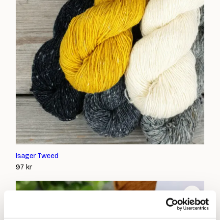
Isager Tweed
97
kr