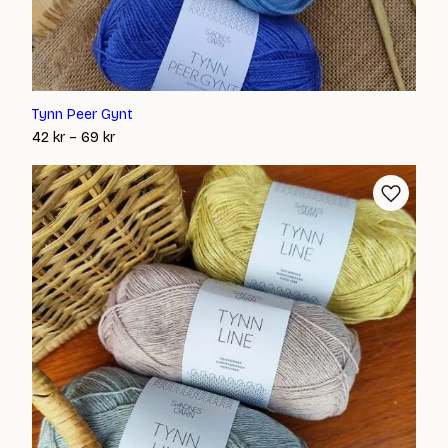
Tynn Peer Gynt
Prisintervall:
42
kr
–
69
kr
42 kr
till
69 kr