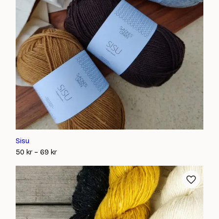
Sisu
Prisintervall:
50
kr
–
69
kr
50 kr
till
69 kr