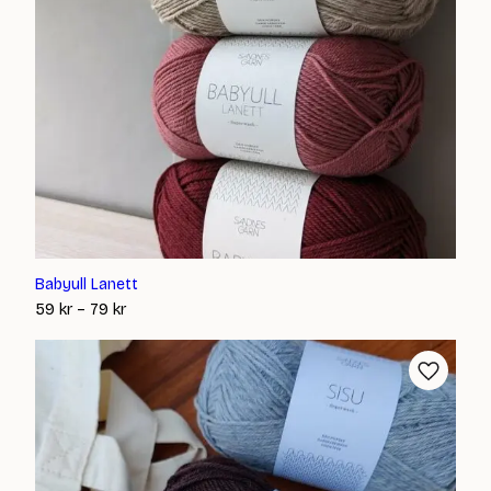
Babyull Lanett
Prisintervall:
59
kr
–
79
kr
59 kr
till
79 kr