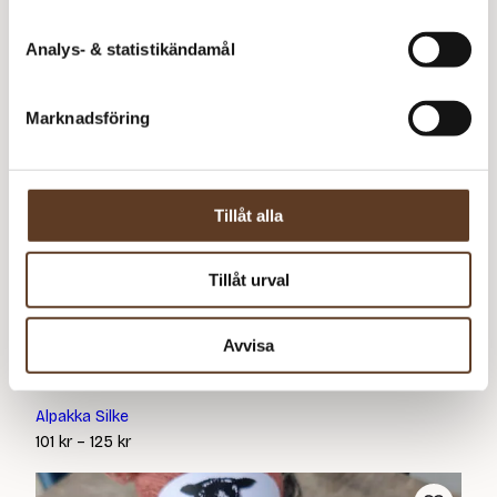
Analys- & statistikändamål
Marknadsföring
Tillåt alla
Tillåt urval
Avvisa
Alpakka Silke
Prisintervall:
101
kr
–
125
kr
101 kr
till
125 kr