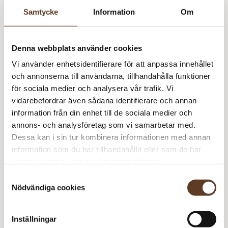
Samtycke
Information
Om
Denna webbplats använder cookies
Vi använder enhetsidentifierare för att anpassa innehållet
och annonserna till användarna, tillhandahålla funktioner
för sociala medier och analysera vår trafik. Vi
vidarebefordrar även sådana identifierare och annan
information från din enhet till de sociala medier och
annons- och analysföretag som vi samarbetar med.
Dessa kan i sin tur kombinera informationen med annan
information som du har tillhandahållit eller som de har
samlat in när du har använt deras tjänster.
Mini Alpakka
Samtyckesval
Nödvändiga cookies
Prisintervall:
67
kr
–
85
kr
67 kr
till
85 kr
Inställningar