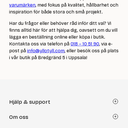
varumärken
, med fokus på kvalitet, hållbarhet och
inspiration för både stora och små projekt.
Har du frågor eller behöver råd inför ditt val? Vi
finns alltid här för att hjälpa dig, oavsett om du vill
lägga en beställning online eller köpa i butik.
Kontakta oss via telefon på
018 – 10 51 90
, via e-
post på
info@yllotyll.com
, eller besök oss på plats
i vår butik på Bredgränd 5 i Uppsala!
Hjälp & support
Kundtjänst
Om oss
Återköp via formulär
Kontakt