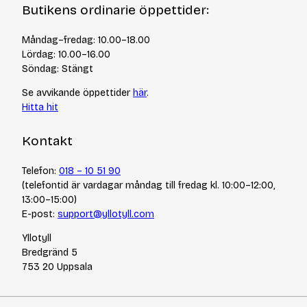
Om Yllotyll
Butikens ordinarie öppettider:
Frågor och svar
Kurser & events
Cookiepolicy
Tips & tekniker
Måndag–fredag: 10.00–18.00
Integritetspolicy
Varumärken
Lördag: 10.00–16.00
Jobba hos oss
Söndag: Stängt
Se avvikande öppettider
här
.
Hitta hit
Kontakt
Telefon:
018 – 10 51 90
(telefontid är vardagar måndag till fredag kl. 10:00–12:00,
13:00–15:00)
E-post:
support@yllotyll.com
Yllotyll
Bredgränd 5
753 20 Uppsala