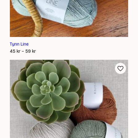
Tynn Line
Prisintervall:
45
kr
–
59
kr
45 kr
till
59 kr