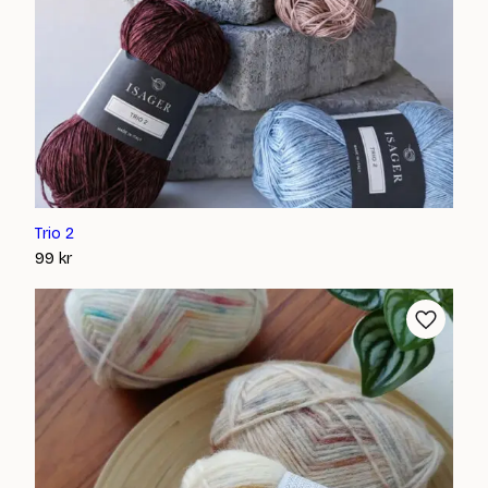
Trio 2
99
kr