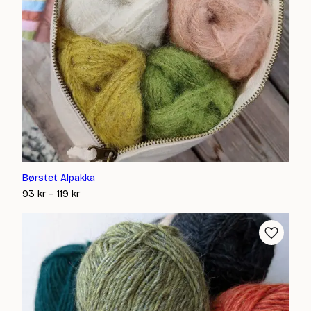
Børstet Alpakka
Prisintervall:
93
kr
–
119
kr
93 kr
till
119 kr