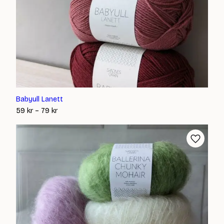
Babyull Lanett
Prisintervall:
59
kr
–
79
kr
59 kr
till
79 kr