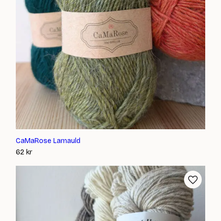
CaMaRose Lamauld
62
kr