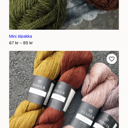
Mini Alpakka
Prisintervall:
67
kr
–
85
kr
67 kr
till
85 kr