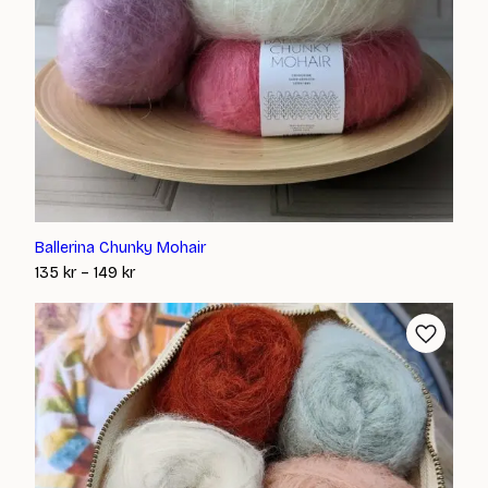
Ballerina Chunky Mohair
Prisintervall:
135
kr
–
149
kr
135 kr
till
149 kr