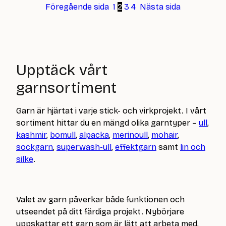
Föregående sida
1
2
3
4
Nästa sida
Upptäck vårt
garnsortiment
Garn är hjärtat i varje stick- och virkprojekt. I vårt
sortiment hittar du en mängd olika garntyper –
ull
,
kashmir
,
bomull
,
alpacka
,
merinoull
,
mohair
,
sockgarn
,
superwash-ull
,
effektgarn
samt
lin och
silke
.
Valet av garn påverkar både funktionen och
utseendet på ditt färdiga projekt. Nybörjare
uppskattar ett garn som är lätt att arbeta med,