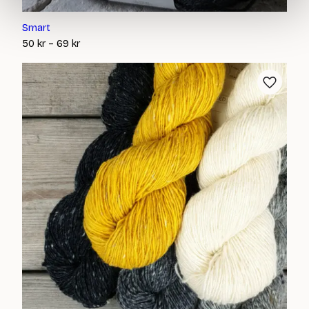
Smart
Prisintervall:
50
kr
–
69
kr
50 kr
till
69 kr