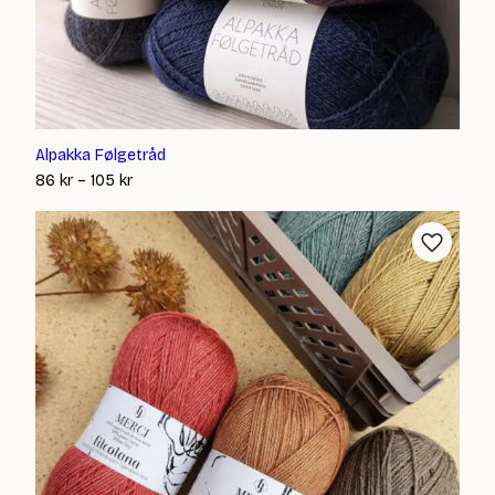
Alpakka Følgetråd
Prisintervall:
86
kr
–
105
kr
86 kr
till
105 kr