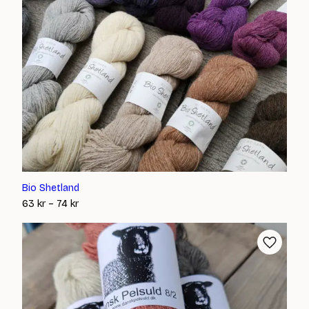
Bio Shetland
Prisintervall:
63
kr
–
74
kr
63 kr
till
74 kr