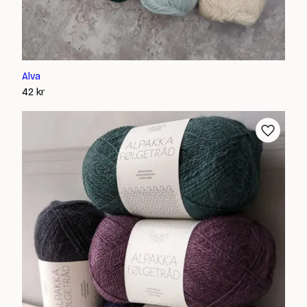
Alva
42
kr