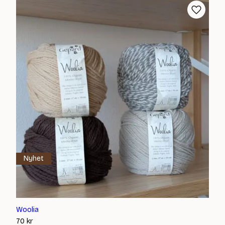
Nyhet
Woolia
70
kr