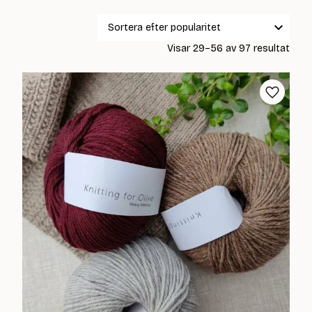
Sort
Visar 29–56 av 97 resultat
efter
popul