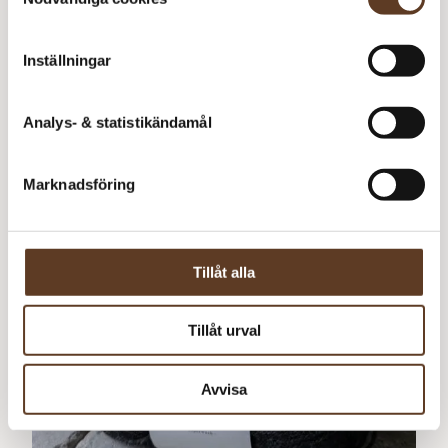
Sisu
Prisintervall:
50
kr
–
69
kr
50 kr
Inställningar
till
69 kr
Analys- & statistikändamål
Marknadsföring
Tillåt alla
Tillåt urval
Avvisa