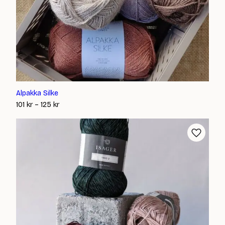
Alpakka Silke
Prisintervall:
101
kr
–
125
kr
101 kr
till
125 kr