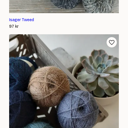
Isager Tweed
97
kr