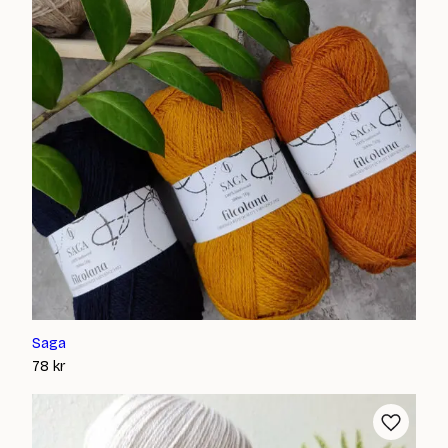
Saga
78
kr