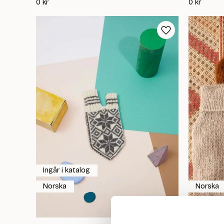
0
kr
0
kr
Ingår i katalog
Norska
Norska