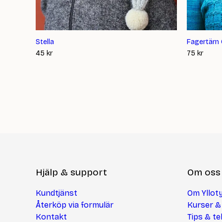
Stella
Fagertärn
45
kr
75
kr
Hjälp & support
Om oss
Kundtjänst
Om Ylloty
Återköp via formulär
Kurser &
Kontakt
Tips & te