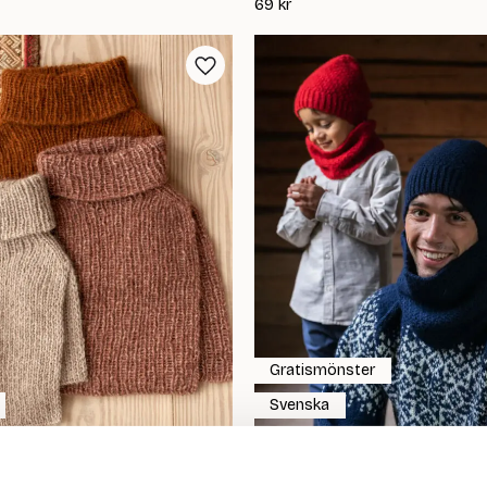
69
kr
Gratismönster
Svenska