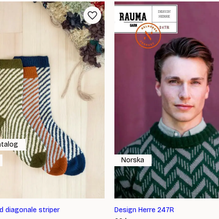
atalog
Norska
 diagonale striper
Design Herre 247R