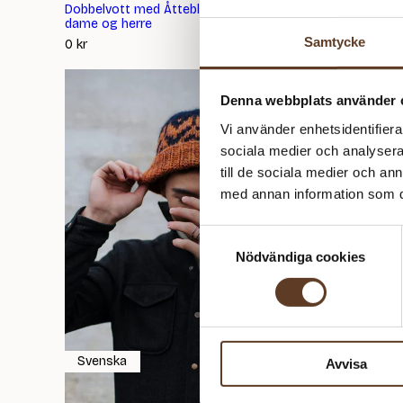
Dobbelvott med Åttebladsrose til barn,
Turtlenec
dame og herre
40
kr
Samtycke
0
kr
Denna webbplats använder 
Vi använder enhetsidentifierar
sociala medier och analysera 
till de sociala medier och a
med annan information som du 
Samtyckesval
Nödvändiga cookies
Svenska
Danska
Avvisa