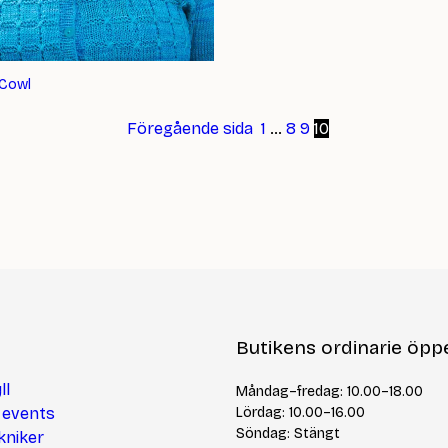
 Cowl
Föregående sida
1
…
8
9
10
Butikens ordinarie öppe
ll
Måndag–fredag: 10.00–18.00
 events
Lördag: 10.00–16.00
Söndag: Stängt
kniker