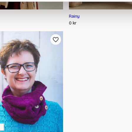
Rainy
0
kr