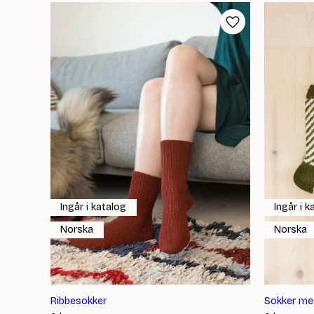
popularitet
Ingår i katalog
Ingår i k
Norska
Norska
Ribbesokker
Sokker med