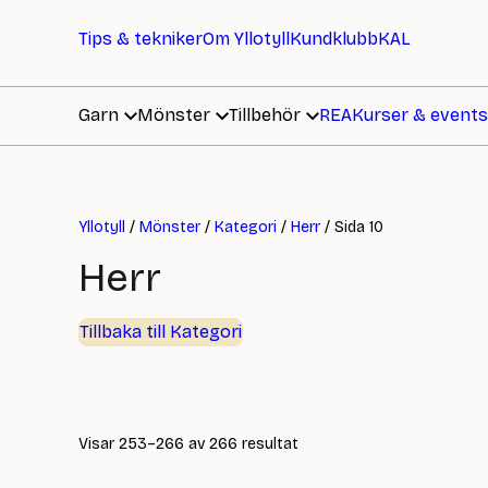
Tips & tekniker
Om Yllotyll
Kundklubb
KAL
Garn
Mönster
Tillbehör
REA
Kurser & events
Yllotyll
/
Mönster
/
Kategori
/
Herr
/ Sida 10
Herr
Tillbaka till Kategori
Sortera
Visar 253–266 av 266 resultat
efter