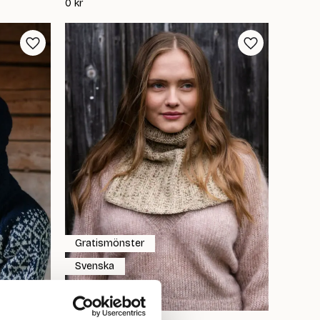
0
kr
Gratismönster
Svenska