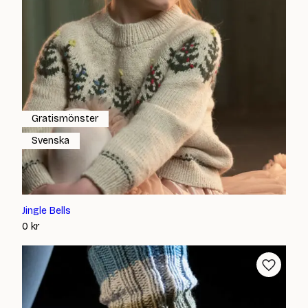
Gratismönster
Svenska
Jingle Bells
0
kr