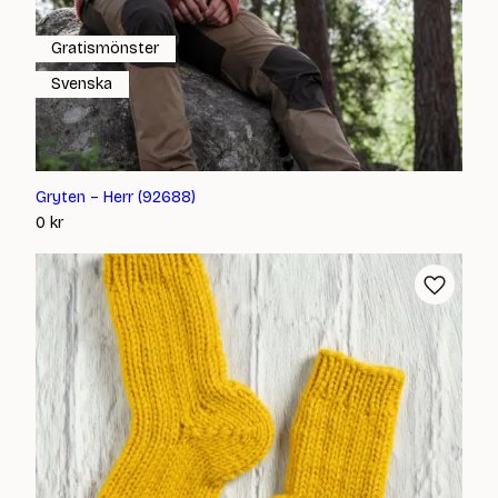
Gratismönster
Svenska
Gryten – Herr (92688)
0
kr