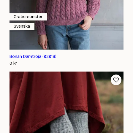
Gratismönster
Svenska
Bönan Damtröja (92918)
0
kr