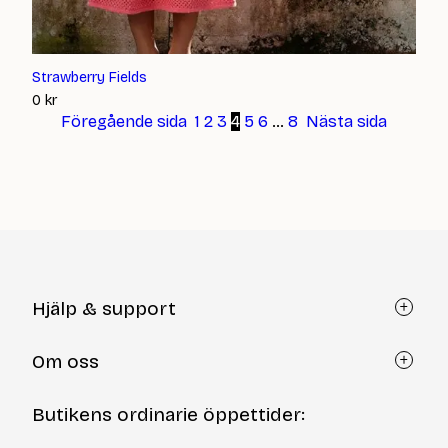
Strawberry Fields
0
kr
Föregående sida
1
2
3
4
5
6
…
8
Nästa sida
Hjälp & support
Kundtjänst
Om oss
Återköp via formulär
Kontakt
Om Yllotyll
Butikens ordinarie öppettider:
Frågor och svar
Kurser & events
Cookiepolicy