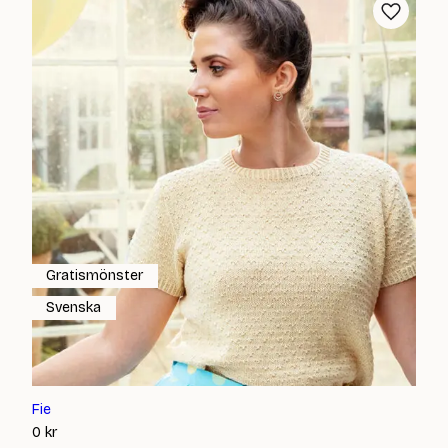
Gratismönster
Svenska
Fie
0
kr