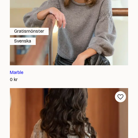
Gratismönster
Svenska
Marble
0
kr