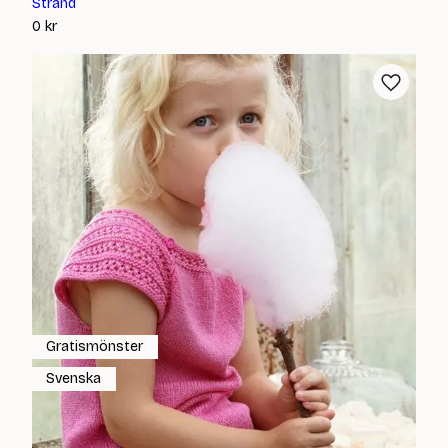
Strand
0
kr
Gratismönster
Svenska