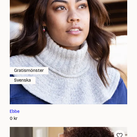
Gratismönster
Svenska
Ebbe
0
kr