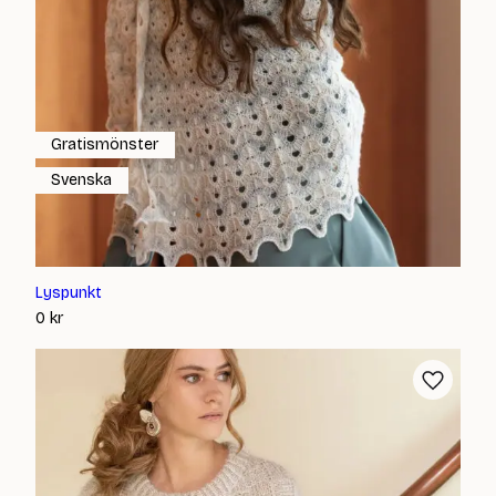
Gratismönster
Svenska
Lyspunkt
0
kr