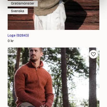
Gratismönster
Svenska
Loge (92843)
0
kr