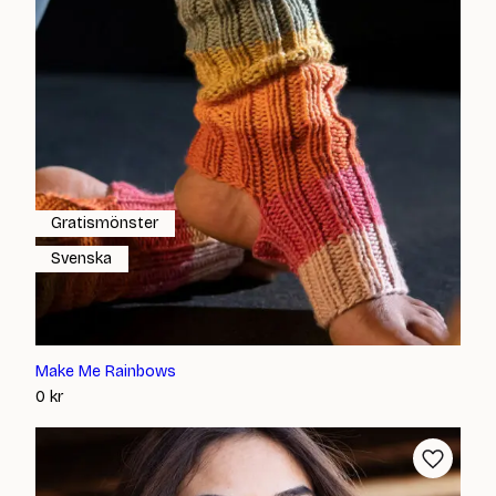
Gratismönster
Svenska
Make Me Rainbows
0
kr