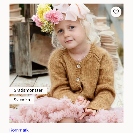
Gratismönster
Svenska
Kornmark