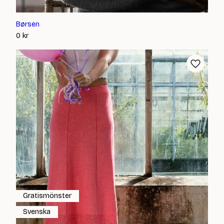
Børsen
0
kr
Gratismönster
Svenska