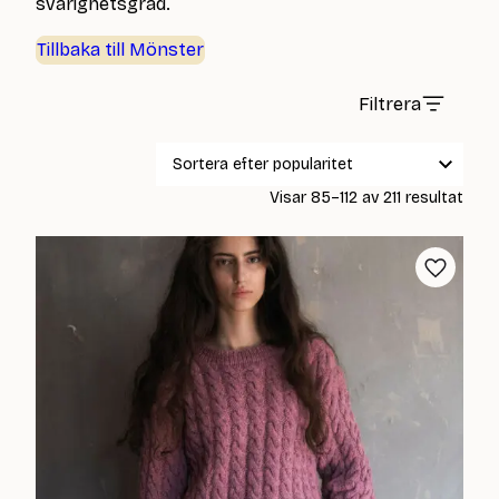
svårighetsgrad.
Tillbaka till Mönster
Filtrera
Sort
Visar 85–112 av 211 resultat
efter
popul