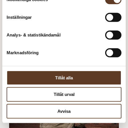
Norska
Inställningar
Molly
Analys- & statistikändamål
0
kr
Marknadsföring
Tillåt alla
Tillåt urval
Avvisa