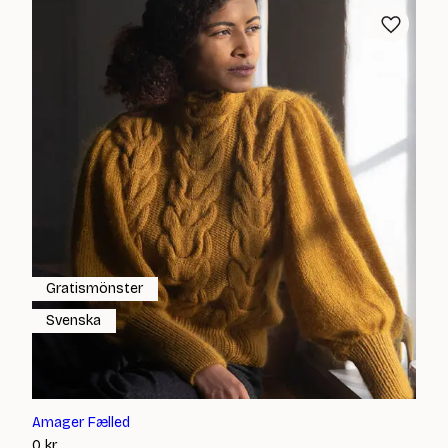
Gratismönster
Svenska
Amager Fælled
0
kr