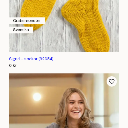
Gratismönster
Svenska
Sigrid – sockor (92654)
0
kr