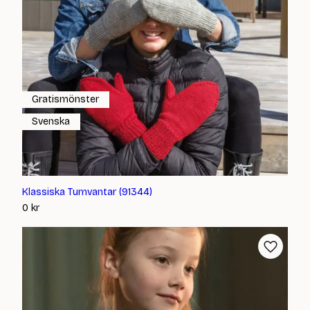
Gratismönster
Svenska
Klassiska Tumvantar (91344)
0
kr