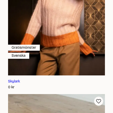
Gratismönster
Svenska
Skylark
0
kr