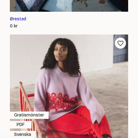
Ørestad
0
kr
Gratismönster
PDF
Svenska