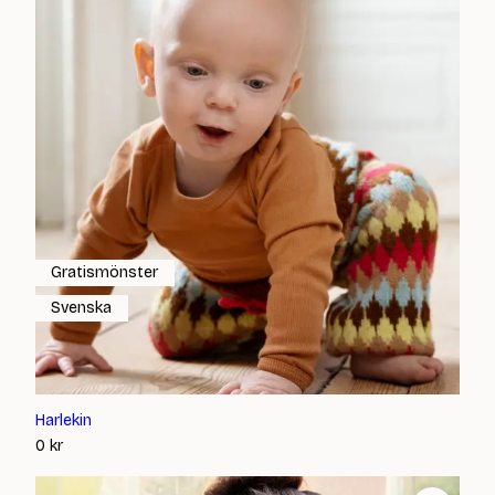
Gratismönster
Svenska
Harlekin
0
kr