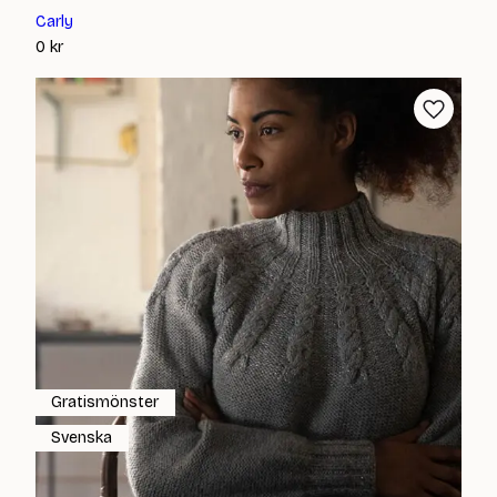
Carly
0
kr
Gratismönster
Svenska