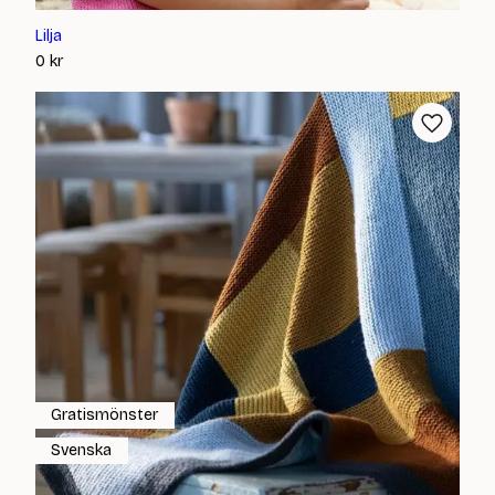
Lilja
0
kr
Gratismönster
Svenska