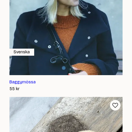
Svenska
Baggymössa
55
kr