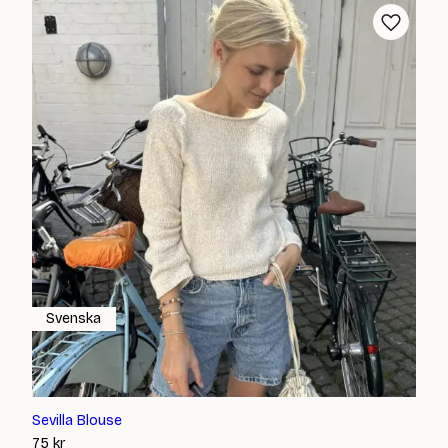
popul
Svenska
Sevilla Blouse
75
kr