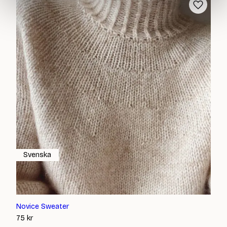
Svenska
Novice Sweater
75
kr