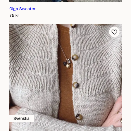
Olga Sweater
75
kr
Svenska