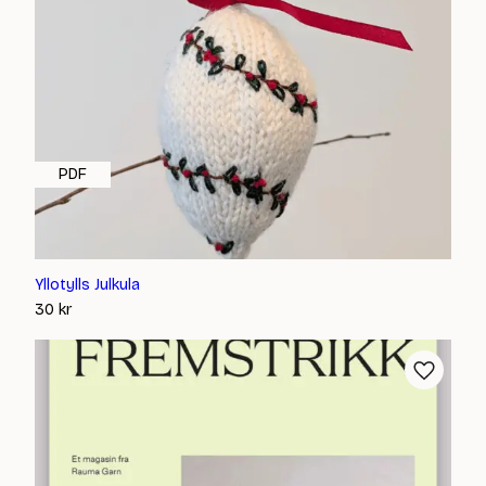
PDF
Yllotylls Julkula
30
kr