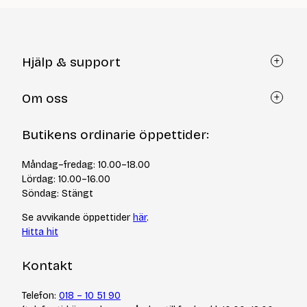
Hjälp & support
Kundtjänst
Om oss
Återköp via formulär
Kontakt
Om Yllotyll
Butikens ordinarie öppettider:
Frågor och svar
Kurser & events
Cookiepolicy
Tips & tekniker
Måndag–fredag: 10.00–18.00
Integritetspolicy
Varumärken
Lördag: 10.00–16.00
Jobba hos oss
Söndag: Stängt
Se avvikande öppettider
här
.
Hitta hit
Kontakt
Telefon:
018 – 10 51 90