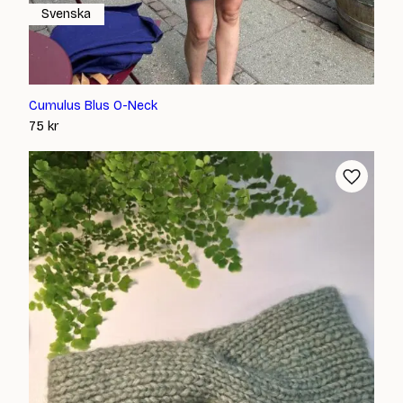
Svenska
Cumulus Blus O-Neck
75
kr