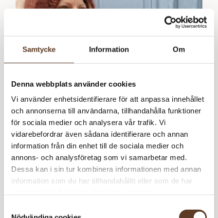
Samtycke
Information
Om
Denna webbplats använder cookies
Vi använder enhetsidentifierare för att anpassa innehållet
och annonserna till användarna, tillhandahålla funktioner
PDF
för sociala medier och analysera vår trafik. Vi
vidarebefordrar även sådana identifierare och annan
information från din enhet till de sociala medier och
annons- och analysföretag som vi samarbetar med.
Dessa kan i sin tur kombinera informationen med annan
Bella Balaclava – PDF
information som du har tillhandahållit eller som de har
20
kr
samlat in när du har använt deras tjänster.
Samtyckesval
Nödvändiga cookies