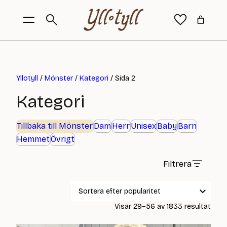
Yllotyll
/
Mönster
/
Kategori
/ Sida 2
Kategori
Tillbaka till Mönster
Dam
Herr
Unisex
Baby
Barn
Hemmet
Övrigt
Filtrera
Sort
Visar 29–56 av 1833 resultat
efter