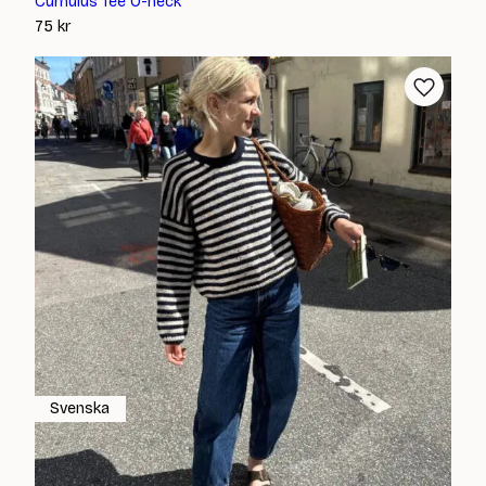
Cumulus Tee O-neck
75
kr
Svenska