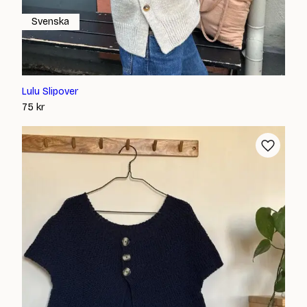
Svenska
Lulu Slipover
75
kr