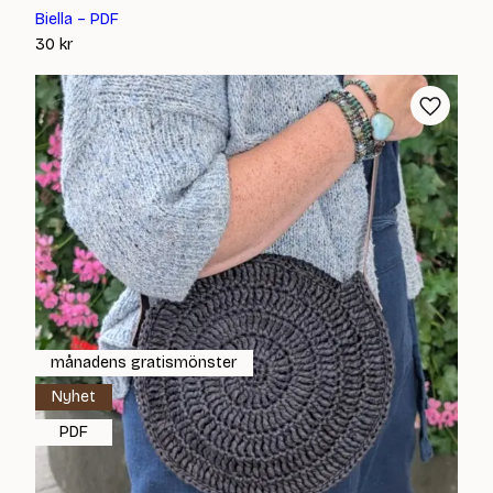
Biella – PDF
30
kr
månadens gratismönster
Nyhet
PDF