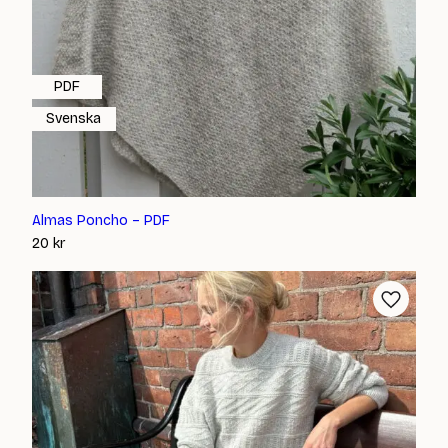
PDF
Svenska
Almas Poncho – PDF
20
kr