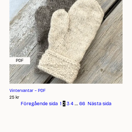
PDF
Vintervantar – PDF
25
kr
Föregående sida
1
2
3
4
…
66
Nästa sida