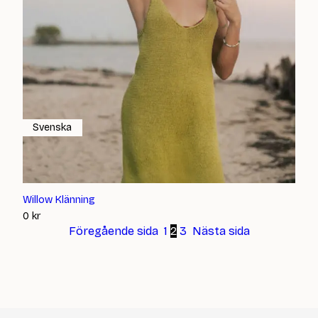
Svenska
Willow Klänning
0
kr
Föregående sida
1
2
3
Nästa sida