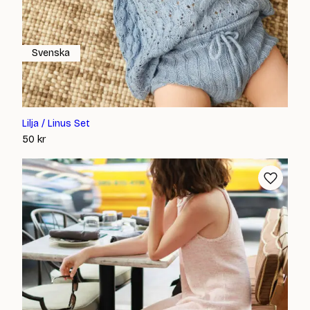
Svenska
Lilja / Linus Set
50
kr