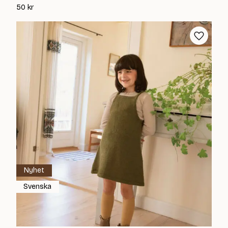
50
kr
Nyhet
Svenska