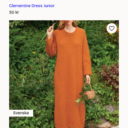
Clementine Dress Junior
50
kr
Svenska