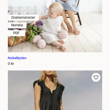
Gratismönster
Norska
PDF
Nobelkjolen
0
kr