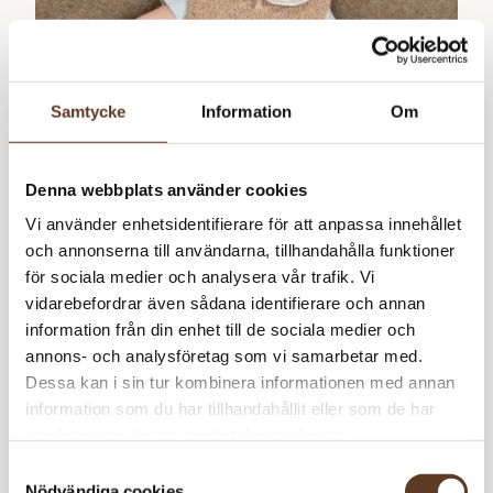
Samtycke
Information
Om
Denna webbplats använder cookies
Gratismönster
Vi använder enhetsidentifierare för att anpassa innehållet
Norska
och annonserna till användarna, tillhandahålla funktioner
för sociala medier och analysera vår trafik. Vi
vidarebefordrar även sådana identifierare och annan
information från din enhet till de sociala medier och
annons- och analysföretag som vi samarbetar med.
Babysett i Alpakka Silke
0
kr
Dessa kan i sin tur kombinera informationen med annan
information som du har tillhandahållit eller som de har
samlat in när du har använt deras tjänster.
Samtyckesval
Nödvändiga cookies