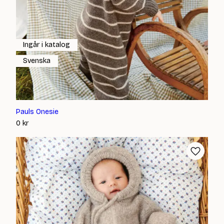
Ingår i katalog
Svenska
Pauls Onesie
0
kr