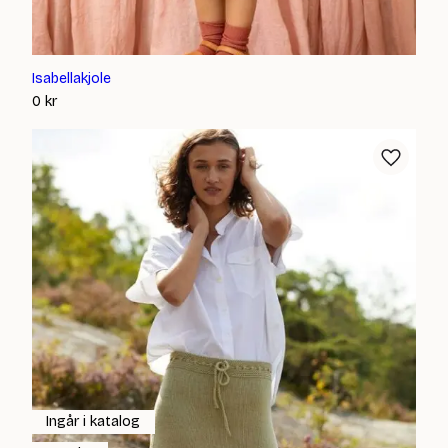
Isabellakjole
0
kr
Ingår i katalog