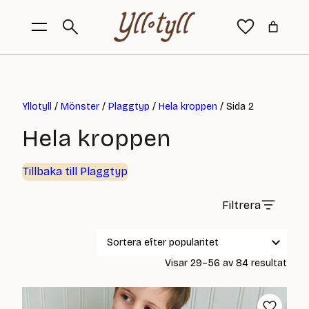
Yllotyll
/
Mönster
/
Plaggtyp
/
Hela kroppen
/ Sida 2
Hela kroppen
Tillbaka till Plaggtyp
Filtrera
Sort
Visar 29–56 av 84 resultat
efter
popul