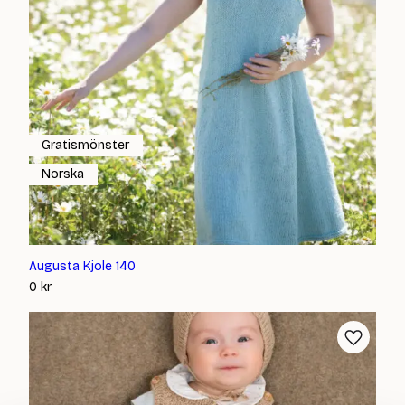
Gratismönster
Norska
Augusta Kjole 140
0
kr