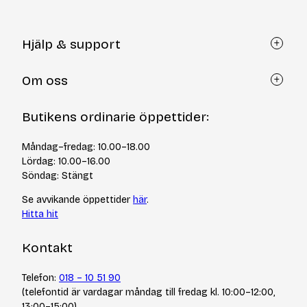
Hjälp & support
Kundtjänst
Om oss
Återköp via formulär
Kontakt
Om Yllotyll
Butikens ordinarie öppettider:
Frågor och svar
Kurser & events
Cookiepolicy
Tips & tekniker
Måndag–fredag: 10.00–18.00
Integritetspolicy
Varumärken
Lördag: 10.00–16.00
Jobba hos oss
Söndag: Stängt
Se avvikande öppettider
här
.
Hitta hit
Kontakt
Telefon:
018 – 10 51 90
(telefontid är vardagar måndag till fredag kl. 10:00–12:00,
13:00–15:00)