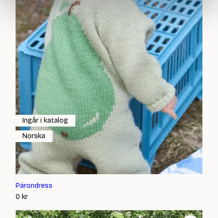
Ingår i katalog
Norska
Pärondress
0
kr