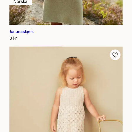
Norska
Jununaskjørt
0
kr