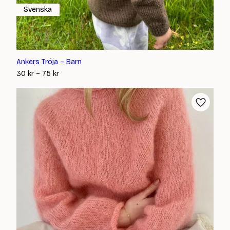
Svenska
Ankers Tröja – Barn
Prisintervall:
30
kr
–
75
kr
30 kr
till
75 kr