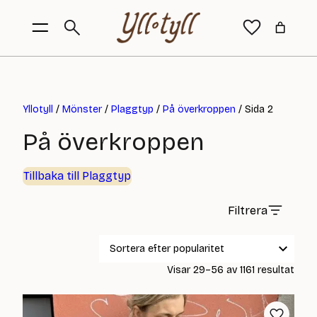
Yllotyll
/
Mönster
/
Plaggtyp
/
På överkroppen
/ Sida 2
På överkroppen
Tillbaka till Plaggtyp
Filtrera
Sort
Visar 29–56 av 1161 resultat
efter
popul