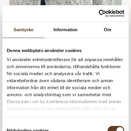
Samtycke
Information
Om
Denna webbplats använder cookies
Vi använder enhetsidentifierare för att anpassa innehållet
Norska
och annonserna till användarna, tillhandahålla funktioner
för sociala medier och analysera vår trafik. Vi
vidarebefordrar även sådana identifierare och annan
information från din enhet till de sociala medier och
annons- och analysföretag som vi samarbetar med.
Siri Cardigan
60
kr
Dessa kan i sin tur kombinera informationen med annan
information som du har tillhandahållit eller som de har
samlat in när du har använt deras tjänster.
Samtyckesval
Nödvändiga cookies