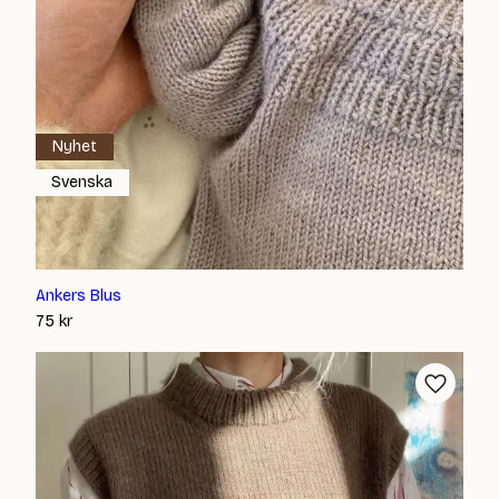
Nyhet
Svenska
Ankers Blus
75
kr