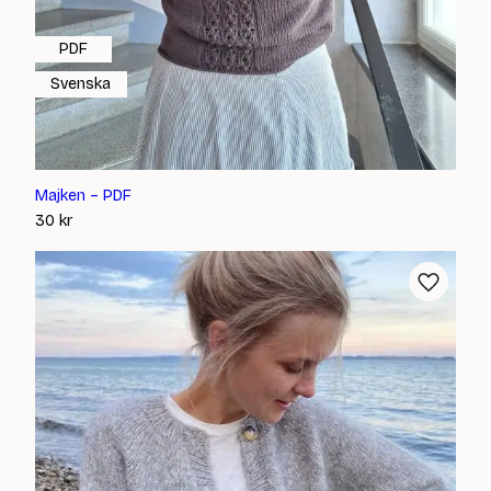
PDF
Svenska
Majken – PDF
30
kr