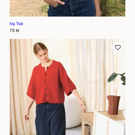
Ivy Top
75
kr