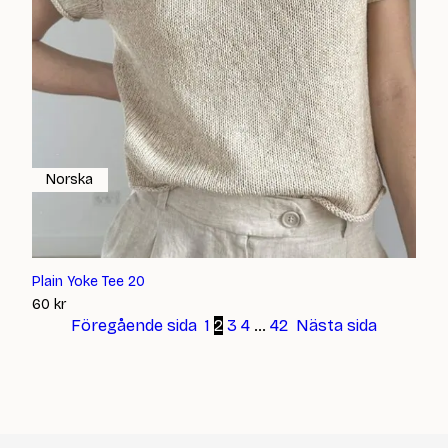
Norska
Plain Yoke Tee 20
60
kr
Föregående sida
1
2
3
4
…
42
Nästa sida