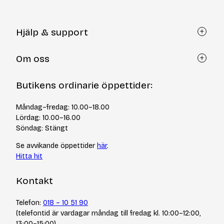
Hjälp & support
Kundtjänst
Om oss
Återköp via formulär
Kontakt
Om Yllotyll
Butikens ordinarie öppettider:
Frågor och svar
Kurser & events
Cookiepolicy
Tips & tekniker
Måndag–fredag: 10.00–18.00
Integritetspolicy
Varumärken
Lördag: 10.00–16.00
Jobba hos oss
Söndag: Stängt
Se avvikande öppettider
här
.
Hitta hit
Kontakt
Telefon:
018 – 10 51 90
(telefontid är vardagar måndag till fredag kl. 10:00–12:00,
13:00–15:00)