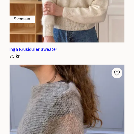
Svenska
Inga Krusiduller Sweater
75
kr