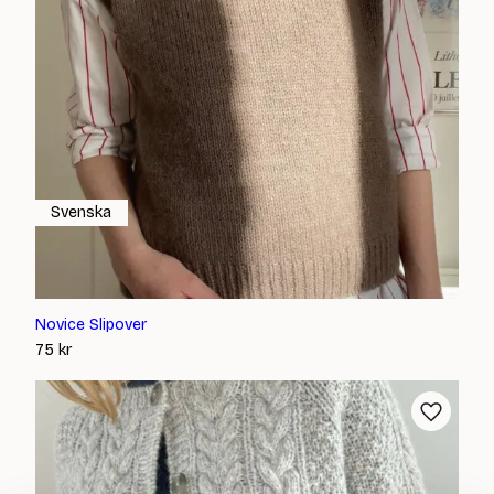
Svenska
Novice Slipover
75
kr