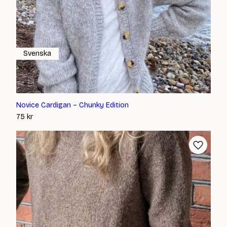
Svenska
Novice Cardigan – Chunky Edition
75
kr