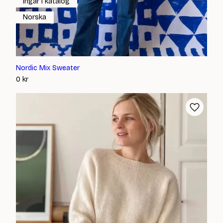
Ingår i katalog
Norska
Nordic Mix Sweater
0
kr