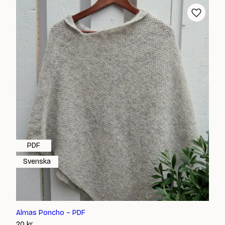
PDF
Svenska
Almas Poncho – PDF
20
kr