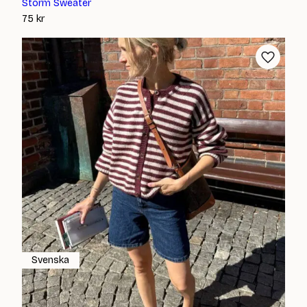
Storm Sweater
75
kr
Svenska