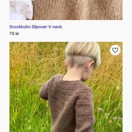
Stockholm Slipover V-neck
75
kr