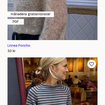
månadens gratismönster
PDF
Linnea Poncho
30
kr