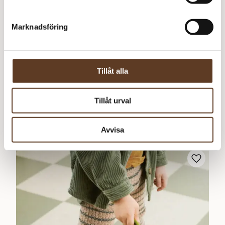
Marknadsföring
Ingår i katalog
Norska
Tillåt alla
Tillåt urval
Pandabukse
Avvisa
0
kr