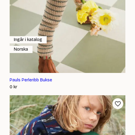
Ingår i katalog
Norska
Pauls Perleribb Bukse
0
kr