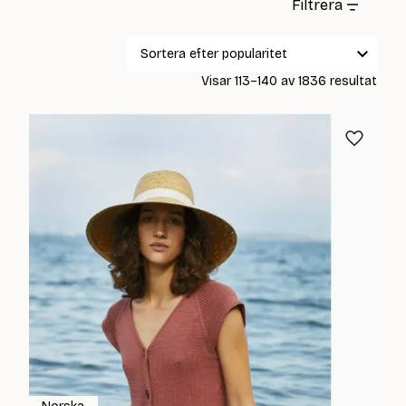
Filtrera
Sort
Visar 113–140 av 1836 resultat
efter
popul