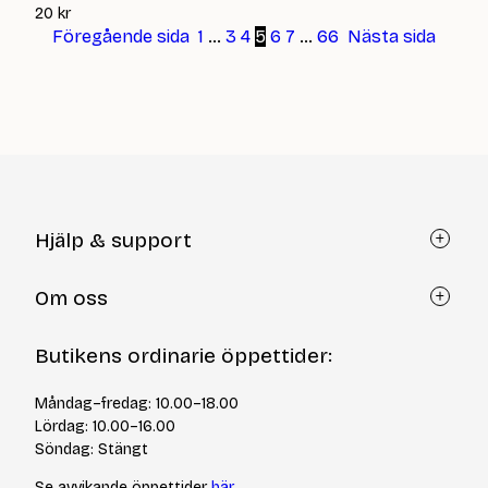
20
kr
Föregående sida
1
…
3
4
5
6
7
…
66
Nästa sida
Hjälp & support
Kundtjänst
Om oss
Återköp via formulär
Kontakt
Om Yllotyll
Butikens ordinarie öppettider:
Frågor och svar
Kurser & events
Cookiepolicy
Tips & tekniker
Måndag–fredag: 10.00–18.00
Integritetspolicy
Varumärken
Lördag: 10.00–16.00
Jobba hos oss
Söndag: Stängt
Se avvikande öppettider
här
.