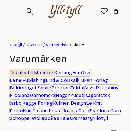
Yllotyll
/
Mönster
/
Varumärken
/ Sida 5
Varumärken
Tillbaka till Mönster
Knitting for Olive
Laine Publishing
Lind & Co
Skall
Tukan Förlag
Bokförlaget Semic
Bonnier Fakta
Cozy Publishing
Filcolana
Garnomera
Hagenhuset
Isager
Istex
Järbo
Kagge Forlag
Kulmen Design
Le Knit
PetiteKnit
Polaris Fakta
Rauma Garn
Sandnes Garn
Schoppel Wolle
Sofia's Tales
Yarnesty
Yllotyll