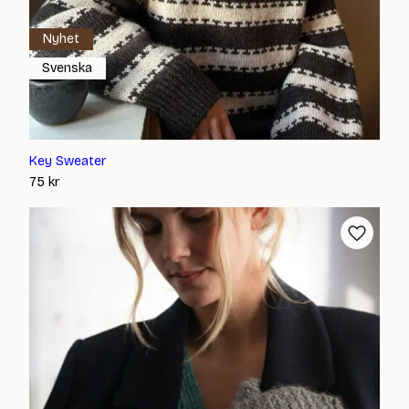
Nyhet
Svenska
Key Sweater
75
kr