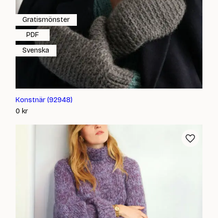
Gratismönster
PDF
Svenska
Konstnär (92948)
0
kr