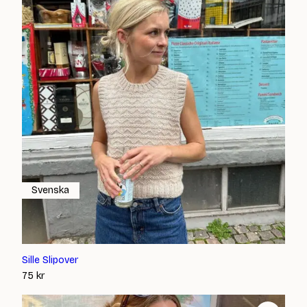
Svenska
Sille Slipover
75
kr