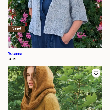
Nyhet
Rosanna
30
kr