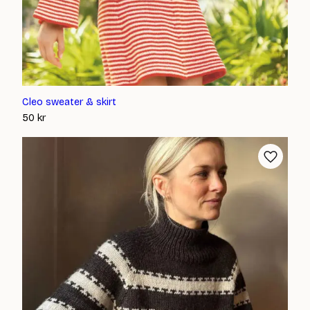
Cleo sweater & skirt
50
kr