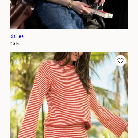
Ida Tee
75
kr