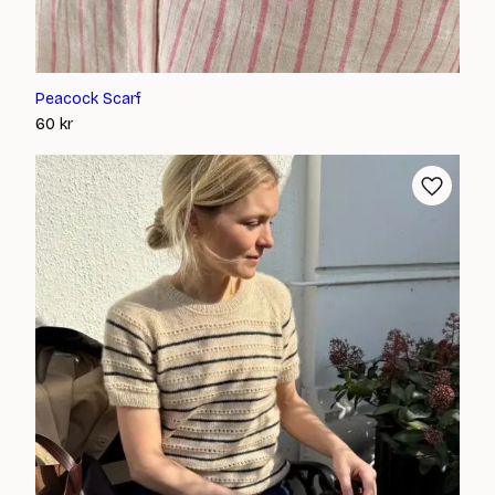
Peacock Scarf
60
kr