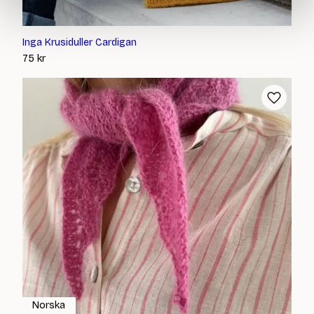
Inga Krusiduller Cardigan
75
kr
Norska