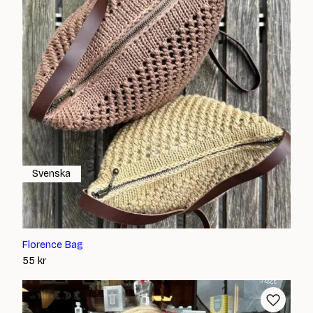
Svenska
Florence Bag
55
kr