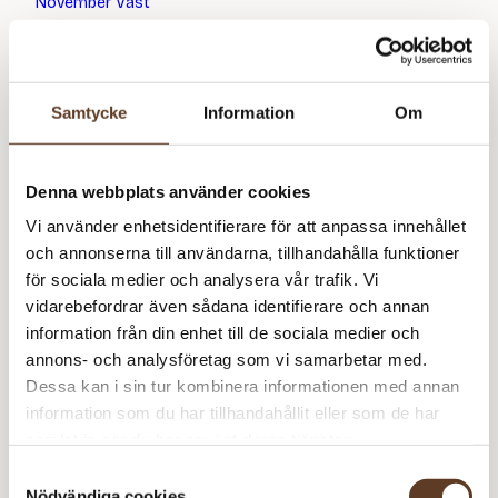
November Väst
75
kr
Samtycke
Information
Om
Denna webbplats använder cookies
Vi använder enhetsidentifierare för att anpassa innehållet
och annonserna till användarna, tillhandahålla funktioner
för sociala medier och analysera vår trafik. Vi
vidarebefordrar även sådana identifierare och annan
information från din enhet till de sociala medier och
annons- och analysföretag som vi samarbetar med.
Dessa kan i sin tur kombinera informationen med annan
information som du har tillhandahållit eller som de har
Svenska
samlat in när du har använt deras tjänster.
Samtyckesval
Nödvändiga cookies