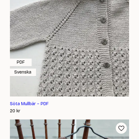
PDF
Svenska
Söta Mullbär – PDF
20
kr