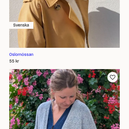
Svenska
Oslomössan
55
kr