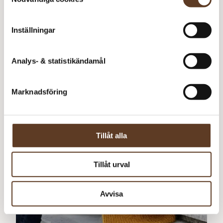
Holiday Slipover
75
kr
Inställningar
Analys- & statistikändamål
Marknadsföring
Tillåt alla
Tillåt urval
Avvisa
Svenska