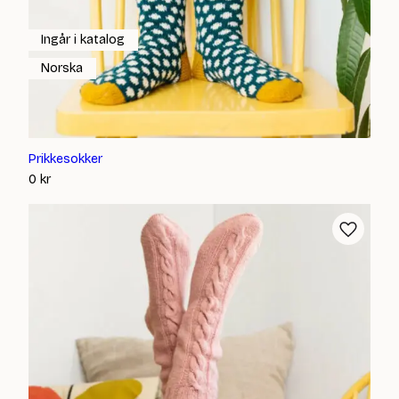
Ingår i katalog
Norska
Prikkesokker
0
kr