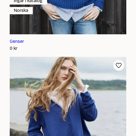
Ingår i katalog
Norska
Genser
0
kr