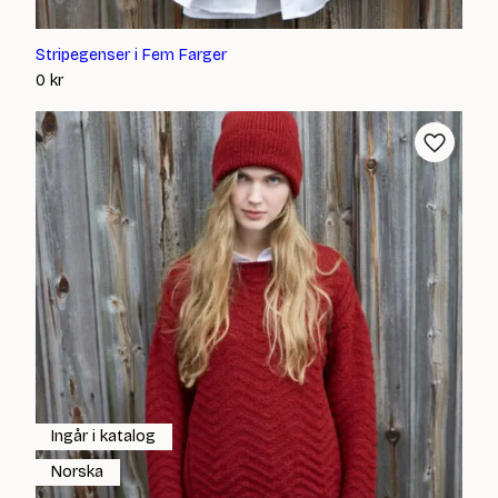
Stripegenser i Fem Farger
0
kr
Ingår i katalog
Norska