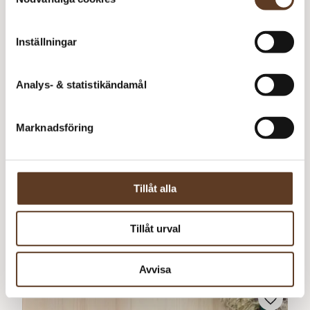
Inställningar
Analys- & statistikändamål
Marknadsföring
Ingår i katalog
Norska
Tillåt alla
Tillåt urval
Ribbesokker
0
kr
Avvisa