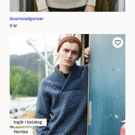
Snurrevadgenser
0
kr
Ingår i katalog
Norska