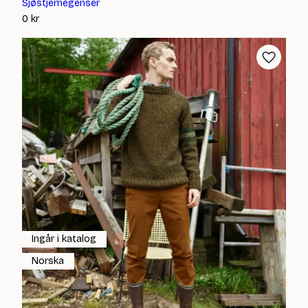
Sjøstjernegenser
0
kr
Ingår i katalog
Norska