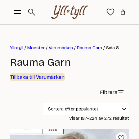
Yllotyll
/
Mönster
/
Varumärken
/
Rauma Garn
/ Sida 8
Rauma Garn
Tillbaka till Varumärken
Filtrera
Sort
Visar 197–224 av 272 resultat
efter
popul