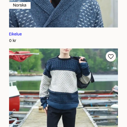
Norska
Eikelue
0
kr