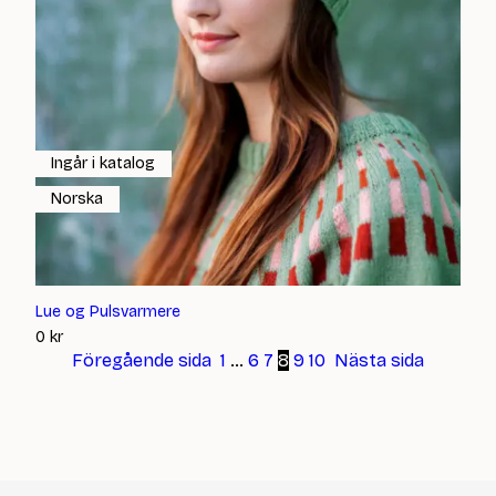
Ingår i katalog
Norska
Lue og Pulsvarmere
0
kr
Föregående sida
1
…
6
7
8
9
10
Nästa sida