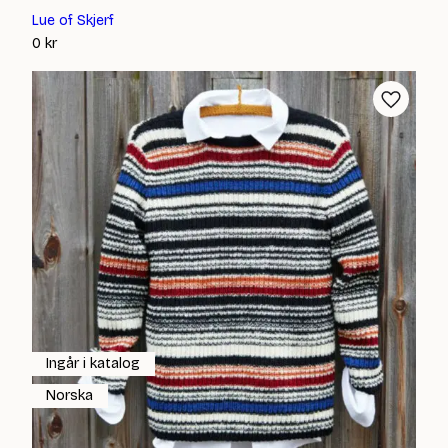
Lue of Skjerf
0
kr
Ingår i katalog
Norska