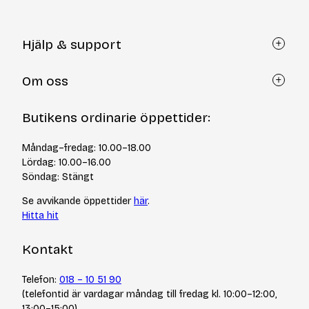
Hjälp & support
Kundtjänst
Om oss
Återköp via formulär
Kontakt
Om Yllotyll
Butikens ordinarie öppettider:
Frågor och svar
Kurser & events
Cookiepolicy
Tips & tekniker
Måndag–fredag: 10.00–18.00
Integritetspolicy
Varumärken
Lördag: 10.00–16.00
Jobba hos oss
Söndag: Stängt
Se avvikande öppettider
här
.
Hitta hit
Kontakt
Telefon:
018 – 10 51 90
(telefontid är vardagar måndag till fredag kl. 10:00–12:00,
13:00–15:00)