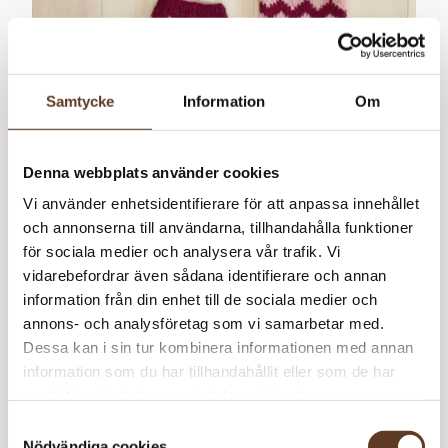
Samtycke
Information
Om
Denna webbplats använder cookies
Ingår i katalog
Vi använder enhetsidentifierare för att anpassa innehållet
Norska
och annonserna till användarna, tillhandahålla funktioner
för sociala medier och analysera vår trafik. Vi
vidarebefordrar även sådana identifierare och annan
information från din enhet till de sociala medier och
annons- och analysföretag som vi samarbetar med.
Sikksakksokker
0
kr
Dessa kan i sin tur kombinera informationen med annan
information som du har tillhandahållit eller som de har
samlat in när du har använt deras tjänster.
Samtyckesval
Nödvändiga cookies