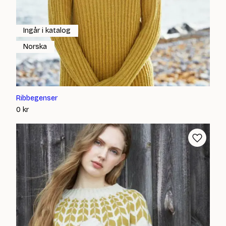
Ingår i katalog
Norska
Ribbegenser
0
kr