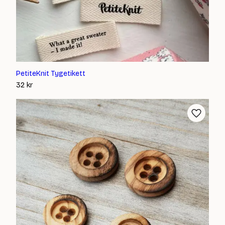
PetiteKnit Tygetikett
32
kr