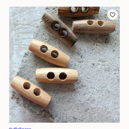
21 kr
till
27 kr