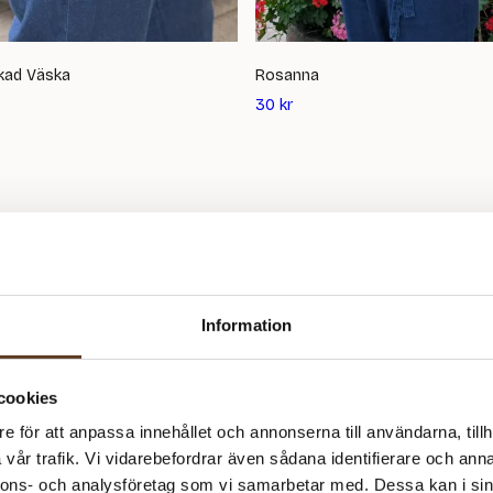
kad Väska
Rosanna
Det
30
kr
ande
nuvarande
priset
är:
30
kr
Information
är – Yllotylls
Hitta inspirat
cookies
bb!
te
e för att anpassa innehållet och annonserna till användarna, tillh
vår trafik. Vi vidarebefordrar även sådana identifierare och anna
 Kundklubb! Det är vårt sätt
Har du utforskat våra Tip
nnons- och analysföretag som vi samarbetar med. Dessa kan i sin