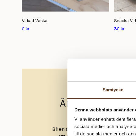
Virkad Väska
Snäcka Vir
Det
Det
0
kr
30
kr
nuvarande
nuvar
priset
priset
är:
är:
0
30
kr
kr
Samtycke
Äntligen är den h
Denna webbplats använder 
kundklu
Vi använder enhetsidentifierar
sociala medier och analysera 
Bli en del av gemenskapen i Yllotylls
till de sociala medier och a