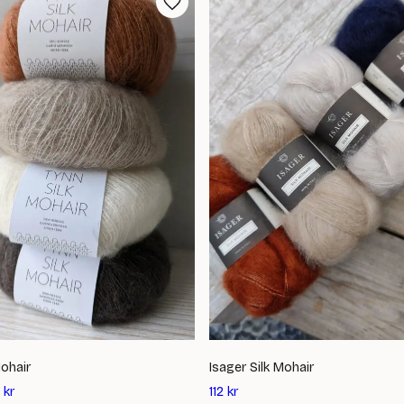
Mohair
Isager Silk Mohair
Det
kr
112
kr