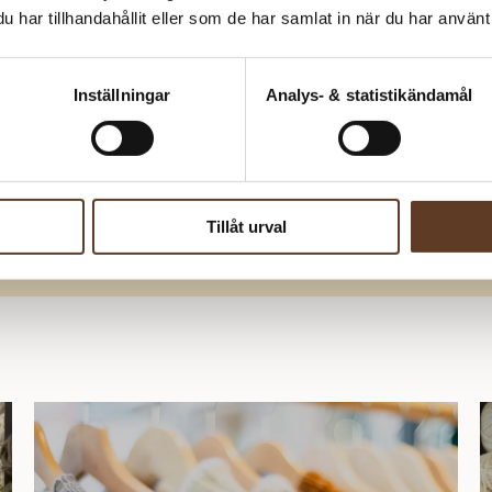
de som kund hos oss. Som
Där hittar du ett gäng saml
har tillhandahållit eller som de har samlat in när du har använt 
du handlar, klättrar i
genom allt från blockning 
siva erbjudanden, rabatter
sommarstickning. Perfe
kningar.
inspiration eller extra hjälp
Inställningar
Analys- & statistikändamål
artikel om något specifikt? 
nkelt du kommer igång!
oss 
b
Tip
Tillåt urval