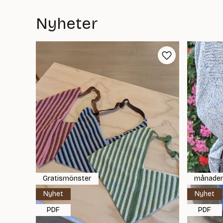
Nyheter
Gratismönster
månaden
Nyhet
Nyhet
PDF
PDF