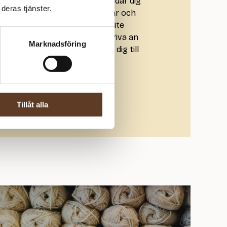
ade artiklar som tipsar och guidar dig
deras tjänster.
och tillbehör till garntjocklekar och
kt för dig som kanske söker lite
 på traven. Vill du att vi ska skriva an
Marknadsföring
Mejla vår support eller hör av dig till
på Instagram!
s & tekniker
Tillåt alla