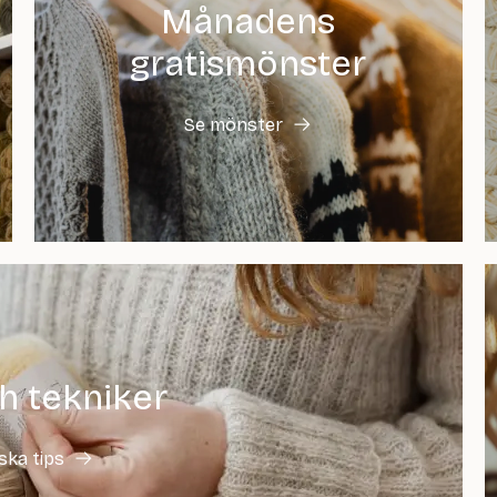
Månadens
gratismönster
Se mönster
h tekniker
ska tips