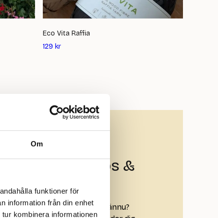
Eco Vita Raffia
Lantern
Det
Det
129
kr
99
kr
nuvarande
nuv
priset
pri
är:
är:
129
99
kr
kr
Om
ion hos oss – tips &
kniker!
andahålla funktioner för
n information från din enhet
s & Tekniker här på hemsidan ännu?
 tur kombinera informationen