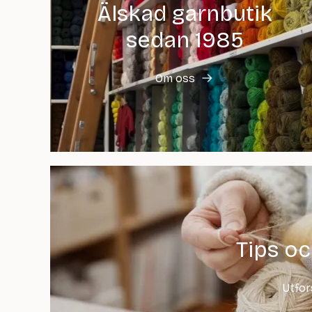
Älskad garnbutik
sedan 1985
Om oss
Tips oc
Utfor