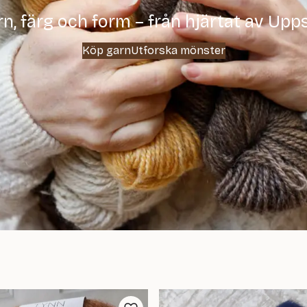
n, färg och form – från hjärtat av Upp
Köp garn
Utforska mönster