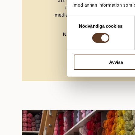
att tacka dig och ge dig mer vär
med annan information som du 
medlem samlar du poäng på allt 
medlemsnivåer och låser upp exklu
Samtyckesval
och fina överras
Nödvändiga cookies
Nyfiken på mer? Upptäck hur e
Kundklub
Avvisa