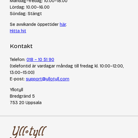
Måndag–fredag: 10.00–18.00
Integritetspolicy
Varumärken
Lördag: 10.00–16.00
Jobba hos oss
Söndag: Stängt
Se avvikande öppettider
här
.
Hitta hit
Kontakt
Telefon:
018 – 10 51 90
(telefontid är vardagar måndag till fredag kl. 10:00–12:00,
13:00–15:00)
E-post:
support@yllotyll.com
Yllotyll
Bredgränd 5
753 20 Uppsala