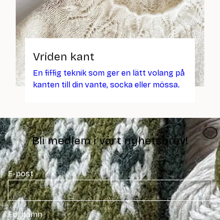
Vriden kant
En fiffig teknik som ger en lätt volang på
kanten till din vante, socka eller mössa.
Bli medlem i vårt nyhetsbrev!
E-post
Förnamn