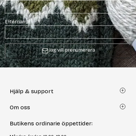
Efternamn
Jag vill prenumerera
Hjälp & support
Kundtjänst
Om oss
Återköp via formulär
Kontakt
Om Yllotyll
Butikens ordinarie öppettider:
Frågor och svar
Kurser & events
Cookiepolicy
Tips & tekniker