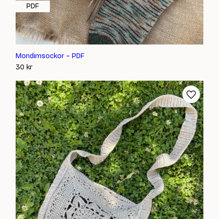
PDF
Mondimsockor – PDF
30
kr