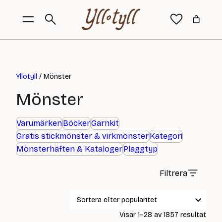
Yllotyll
/ Mönster
Mönster
Varumärken
Böcker
Garnkit
Gratis stickmönster & virkmönster
Kategori
Mönsterhäften & Kataloger
Plaggtyp
Filtrera
Sort
Visar 1–28 av 1857 resultat