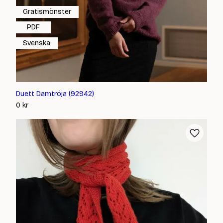
Gratismönster
PDF
Svenska
Duett Damtröja (92942)
0
kr