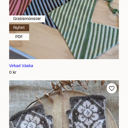
Gratismönster
Nyhet
PDF
Virkad Väska
0
kr