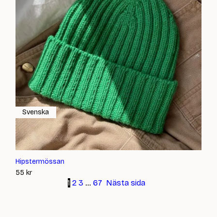
Svenska
Hipstermössan
55
kr
1
2
3
…
67
Nästa sida