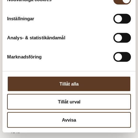
Inställningar
Analys- & statistikändamål
Marknadsföring
Tillåt alla
Svenska
Tillåt urval
Avvisa
Riddari (590005)
49
kr