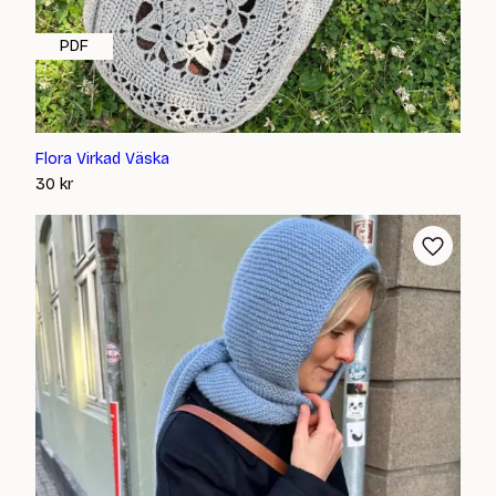
PDF
Flora Virkad Väska
30
kr