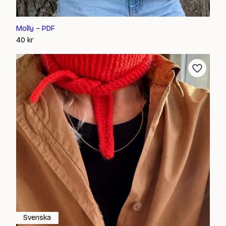
Molly – PDF
40
kr
Svenska