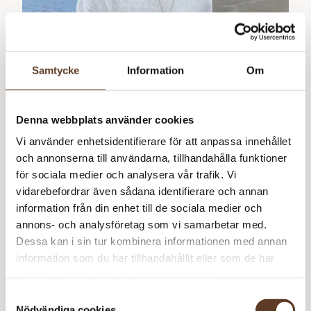
Samtycke
Information
Om
Denna webbplats använder cookies
Vi använder enhetsidentifierare för att anpassa innehållet
och annonserna till användarna, tillhandahålla funktioner
för sociala medier och analysera vår trafik. Vi
Svenska
vidarebefordrar även sådana identifierare och annan
information från din enhet till de sociala medier och
annons- och analysföretag som vi samarbetar med.
Dessa kan i sin tur kombinera informationen med annan
information som du har tillhandahållit eller som de har
Cloud Tee
samlat in när du har använt deras tjänster.
75
kr
Samtyckesval
Nödvändiga cookies