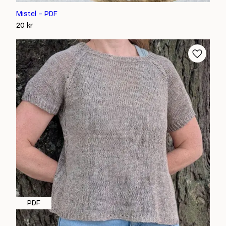
Mistel – PDF
20
kr
PDF