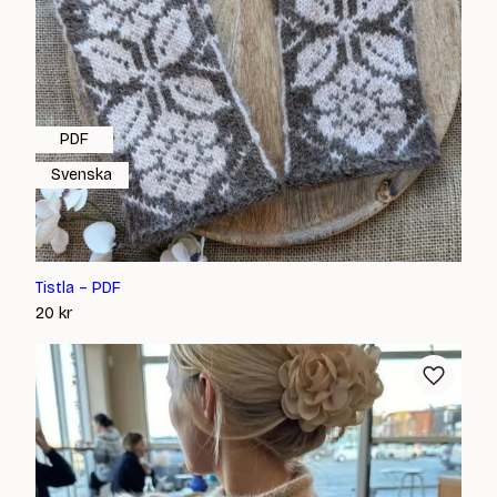
PDF
Svenska
Tistla – PDF
20
kr