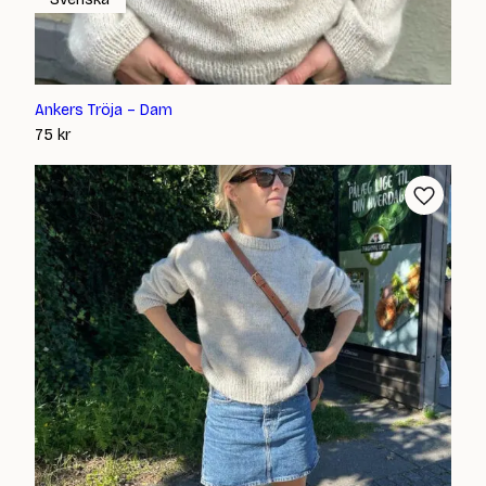
Ankers Tröja – Dam
75
kr