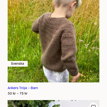
Svenska
Ankers Tröja – Barn
Prisintervall:
30
kr
–
75
kr
30 kr
till
75 kr