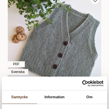
PDF
Svenska
Mellis – PDF
Samtycke
Information
Om
40
kr