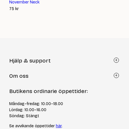
November Neck
75
kr
Hjälp & support
Kundtjänst
Om oss
Återköp via formulär
Kontakt
Om Yllotyll
Butikens ordinarie öppettider:
Frågor och svar
Kurser & events
Cookiepolicy
Tips & tekniker
Måndag–fredag: 10.00–18.00
Integritetspolicy
Varumärken
Lördag: 10.00–16.00
Jobba hos oss
Söndag: Stängt
Se avvikande öppettider
här
.