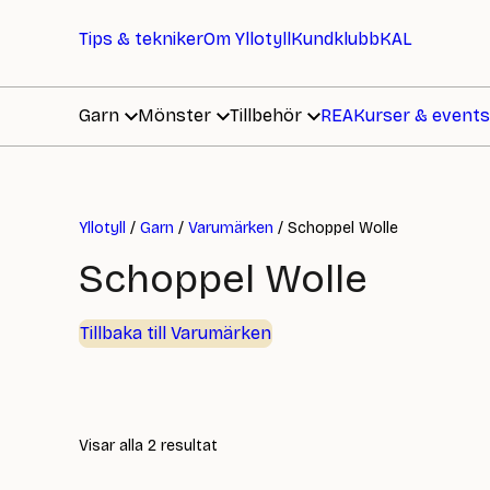
Tips & tekniker
Om Yllotyll
Kundklubb
KAL
Garn
Mönster
Tillbehör
REA
Kurser & events
Yllotyll
/
Garn
/
Varumärken
/ Schoppel Wolle
Schoppel Wolle
Tillbaka till Varumärken
Sortera
Visar alla 2 resultat
efter