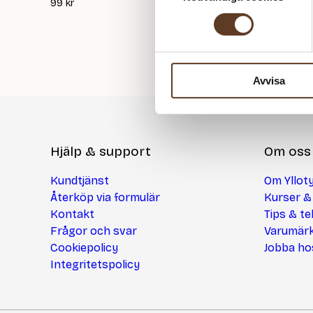
99
kr
224
kr
Avvisa
Hjälp & support
Om oss
Kundtjänst
Om Ylloty
Återköp via formulär
Kurser &
Kontakt
Tips & te
Frågor och svar
Varumär
Cookiepolicy
Jobba ho
Integritetspolicy