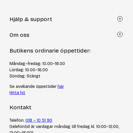
Hjälp & support
Kundtjänst
Om oss
Återköp via formulär
Kontakt
Om Yllotyll
Butikens ordinarie öppettider:
Frågor och svar
Kurser & events
Cookiepolicy
Tips & tekniker
Måndag–fredag: 10.00–18.00
Integritetspolicy
Varumärken
Lördag: 10.00–16.00
Jobba hos oss
Söndag: Stängt
Se avvikande öppettider
här
.
Hitta hit
Kontakt
Telefon:
018 – 10 51 90
(telefontid är vardagar måndag till fredag kl. 10:00–12:00,
13:00–15:00)