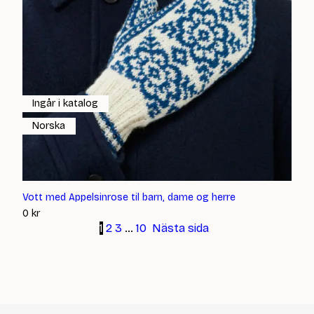
Ingår i katalog
Norska
Vott med Appelsinrose til barn, dame og herre
0
kr
1
2
3
…
10
Nästa sida