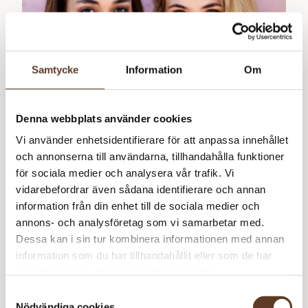
Samtycke
Information
Om
Denna webbplats använder cookies
Vi använder enhetsidentifierare för att anpassa innehållet
Norska
och annonserna till användarna, tillhandahålla funktioner
för sociala medier och analysera vår trafik. Vi
vidarebefordrar även sådana identifierare och annan
information från din enhet till de sociala medier och
annons- och analysföretag som vi samarbetar med.
Design Dame 246R
69
kr
Dessa kan i sin tur kombinera informationen med annan
information som du har tillhandahållit eller som de har
samlat in när du har använt deras tjänster.
Samtyckesval
Nödvändiga cookies