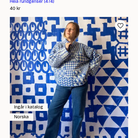
Heia rundgenser (474)
40
kr
Ingår i katalog
Norska