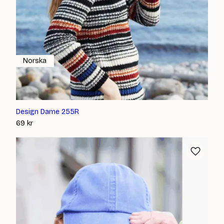
Norska
Design Dame 255R
69
kr