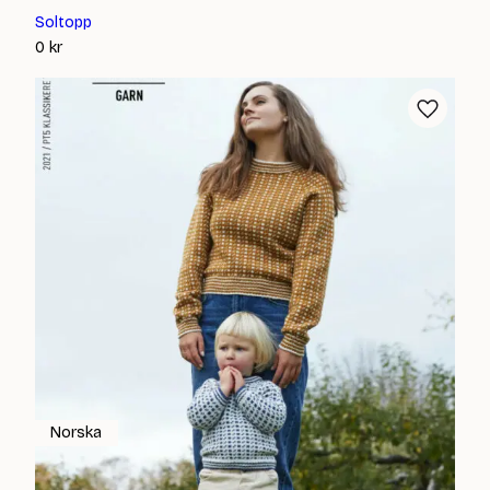
Soltopp
0
kr
Norska