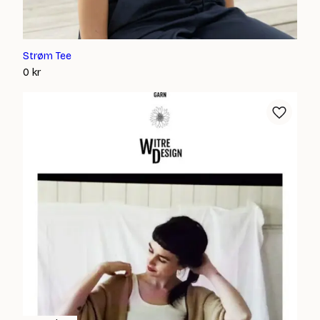
Strøm Tee
0
kr