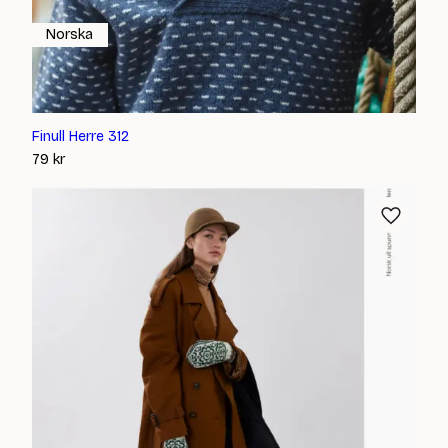
Norska
Finull Herre 312
79
kr