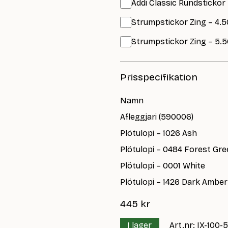
Addi Classic Rundstickor 
Strumpstickor Zing – 4.5
Strumpstickor Zing – 5.5
Prisspecifikation
Namn
Afleggjari (590006)
Plötulopi – 1026 Ash
Plötulopi – 0484 Forest Gr
Plötulopi – 0001 White
Plötulopi – 1426 Dark Amber
445
kr
I lager
Art.nr: IX-100