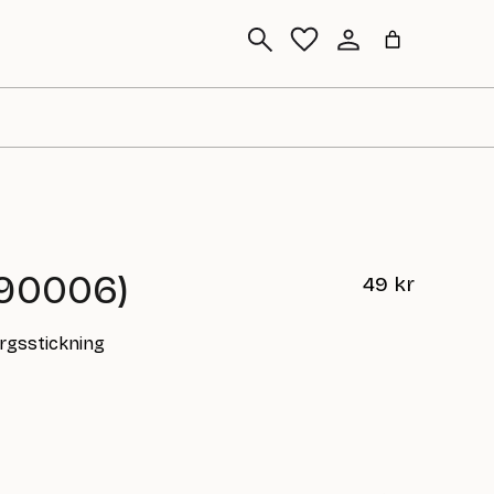
Sök
590006)
49
kr
ärgsstickning