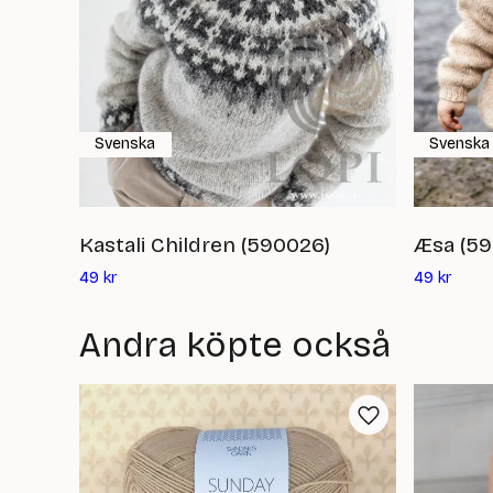
Svenska
Svenska
Kastali Children (590026)
Æsa (59
Det
Det
49
kr
49
kr
nuvarande
nuvar
priset
priset
Andra köpte också
är:
är:
49
49
kr
kr