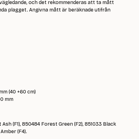
r vägledande, och det rekommenderas att ta mått
a plagget. Angivna mått är beräknade utifrån
 mm (40 +60 cm)
.50 mm
ht Ash (F1), 850484 Forest Green (F2), 851033 Black
 Amber (F4).