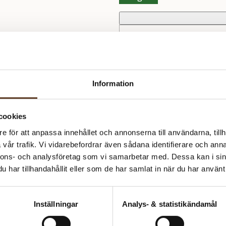
Se lagersaldo i butik
Information
Produktinformation
GARN:
Om Istex
Plötulopi
cookies
e för att anpassa innehållet och annonserna till användarna, tillh
FÖRESLAGNA STICKOR:
Ístex är synonymt med isländsk 
4.50 + 5.50 mm
vår trafik. Vi vidarebefordrar även sådana identifierare och anna
varma tröjor och mönsterstickn
uppskattat till plagg som funge
nnons- och analysföretag som vi samarbetar med. Dessa kan i sin
MASKTÄTHET:
har tillhandahållit eller som de har samlat in när du har använt 
14 m = 10 cm
Inställningar
Analys- & statistikändamål