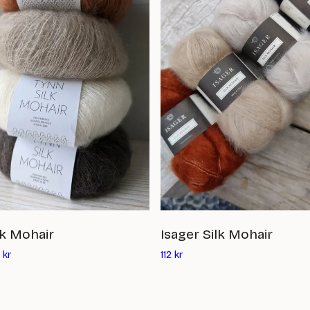
lk Mohair
Isager Silk Mohair
Det
kr
112
kr
nuvarande
priset
är: