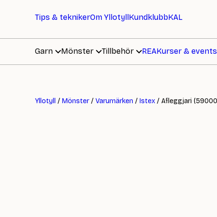
Tips & tekniker
Om Yllotyll
Kundklubb
KAL
Garn
Mönster
Tillbehör
REA
Kurser & events
Yllotyll
/
Mönster
/
Varumärken
/
Istex
/ Afleggjari (5900