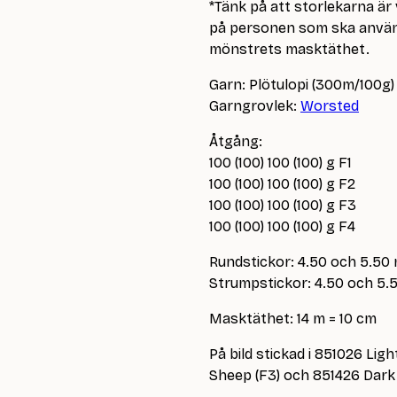
*Tänk på att storlekarna ä
på personen som ska använd
mönstrets masktäthet.
Garn: Plötulopi (300m/100g)
Garngrovlek:
Worsted
Åtgång:
100 (100) 100 (100) g F1
100 (100) 100 (100) g F2
100 (100) 100 (100) g F3
100 (100) 100 (100) g F4
Rundstickor: 4.50 och 5.50
Strumpstickor: 4.50 och 5
Masktäthet: 14 m = 10 cm
På bild stickad i 851026 Lig
Sheep (F3) och 851426 Dark