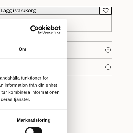
Lägg i varukorg
Om
andahålla funktioner för
ull och klassiska Lopi-garner som ofta används till
n information från din enhet
ing.
Léttlopi
är ett av de mest kända alternativen och är
rar både inne och ute.
 tur kombinera informationen
deras tjänster.
Marknadsföring