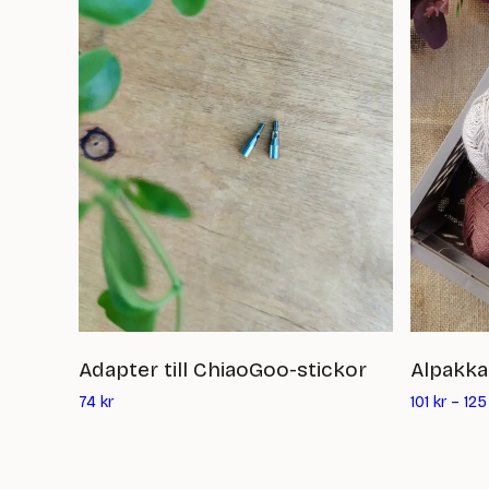
Adapter till ChiaoGoo-stickor
Alpakka
Det
74
kr
101
kr
–
125
nuvarande
priset
är: