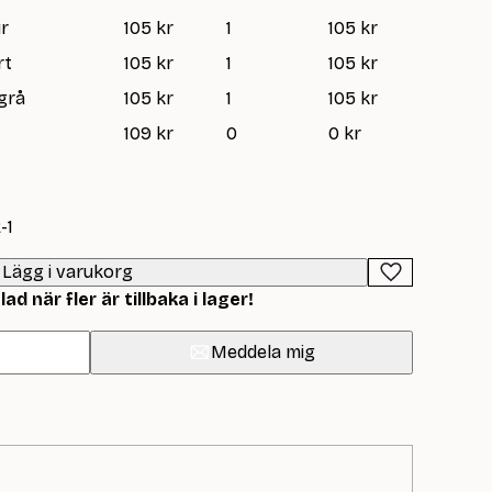
ur
105 kr
1
105 kr
rt
105 kr
1
105 kr
sgrå
105 kr
1
105 kr
109 kr
0
0 kr
-1
Lägg i varukorg
d när fler är tillbaka i lager!
Meddela mig