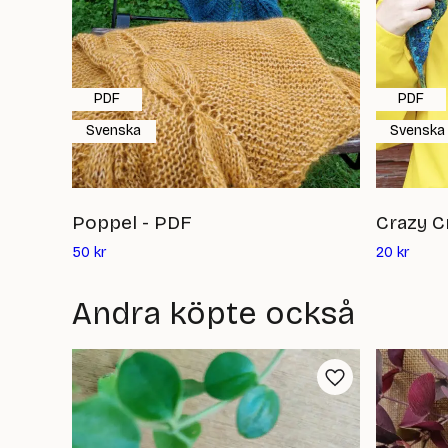
PDF
PDF
Svenska
Svenska
Poppel - PDF
Crazy C
Det
Det
50
kr
20
kr
nuvarande
nuvar
priset
priset
Andra köpte också
är:
är:
50
20
kr
kr