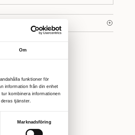
samlar vi produkter som är framtagna för att passa vårt
gga projekt. Ett naturligt val när du vill ha ett uttryck
yll.
Om
andahålla funktioner för
n information från din enhet
 tur kombinera informationen
deras tjänster.
Marknadsföring