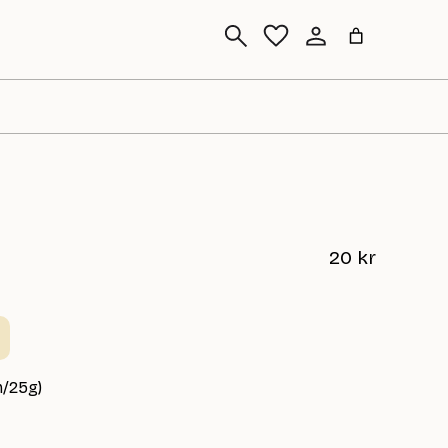
Sök
20
kr
m/25g)