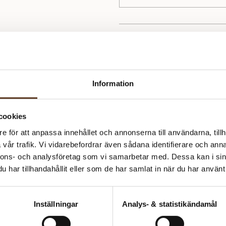
Om Yllotyll
Under Yllotylls egna varumärke 
sätt att sticka, välja garn och by
som känns helt hemma hos Yllot
Information
cookies
e för att anpassa innehållet och annonserna till användarna, tillh
vår trafik. Vi vidarebefordrar även sådana identifierare och anna
nnons- och analysföretag som vi samarbetar med. Dessa kan i sin
har tillhandahållit eller som de har samlat in när du har använt 
Inställningar
Analys- & statistikändamål