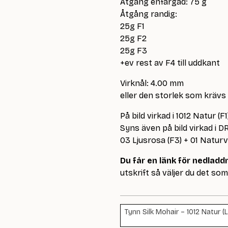
Åtgång enfärgad: 75 g
Åtgång randig:
25g F1
25g F2
25g F3
+ev rest av F4 till uddkant
Virknål: 4.00 mm
eller den storlek som krävs
På bild virkad i 1012 Natur (F
Syns även på bild virkad i DR
03 Ljusrosa (F3) + 01 Naturvit
Du får en länk för nedlad
utskrift så väljer du det som 
Tynn Silk Mohair – 1012 Natur (