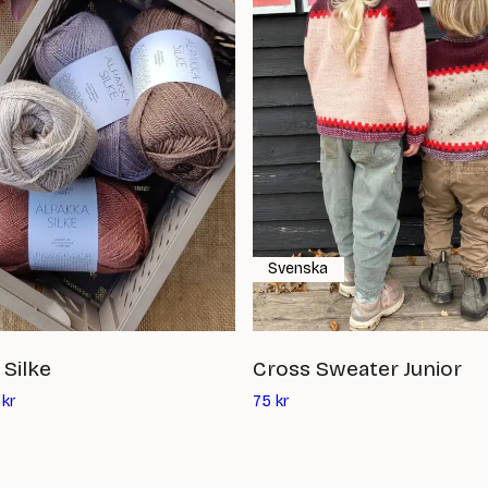
Svenska
 Silke
Cross Sweater Junior
Det
kr
75
kr
nuvarande
priset
är: