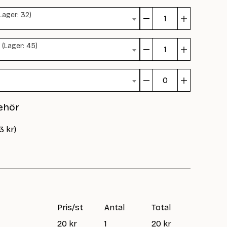
–
Lager: 32)
PDF
Alice
mängd
–
 (Lager: 45)
PDF
Alice
mängd
–
PDF
Alice
mängd
–
ehör
PDF
mängd
3 kr)
Pris/st
Antal
Total
20 kr
1
20 kr