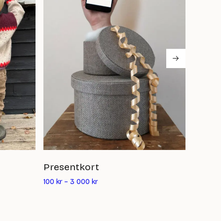
Presentkort
Doubl
100
kr
–
3 000
kr
64
kr
–