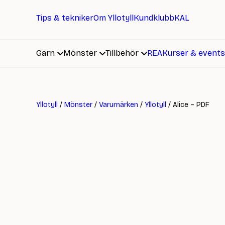
Tips & tekniker
Om Yllotyll
Kundklubb
KAL
Garn
Mönster
Tillbehör
REA
Kurser & events
Yllotyll
/
Mönster
/
Varumärken
/
Yllotyll
/ Alice – PDF