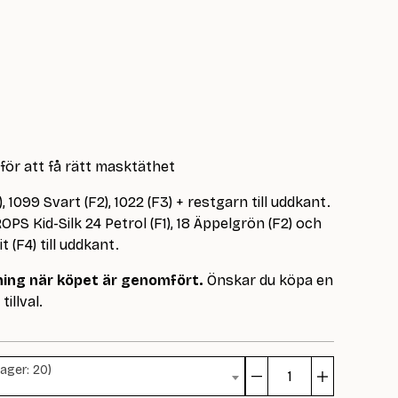
 för att få rätt masktäthet
1), 1099 Svart (F2), 1022 (F3) + restgarn till uddkant.
OPS Kid-Silk 24 Petrol (F1), 18 Äppelgrön (F2) och
 (F4) till uddkant.
dning när köpet är genomfört.
Önskar du köpa en
tillval.
Lager: 20)
Alice