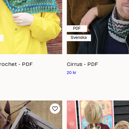
PDF
Svenska
rochet - PDF
Cirrus - PDF
Det
20
kr
ande
nuvarande
priset
är:
20
kr