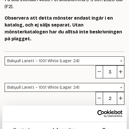
(F2).
Observera att detta mönster endast ingår i en
katalog, och ej säljs separat. Utan
mönsterkatalogen har du alltså inte beskrivningen
på plagget.
Babyull Lanett – 1001 White (Lager: 24)
Ell
Tr
Babyull Lanett – 1001 White (Lager: 24)
m
Ell
Tr
Rekommenderade tillbehör
m
Barn 2301 (90 kr)