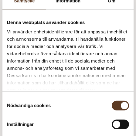
Samtycke
Information
Om
Addi Classic Rundstickor – 2.50 mm, 60 cm (89 kr)
Addi Classic Rundstickor – 3.00 mm, 60 cm (89 kr)
Denna webbplats använder cookies
Strumpstickor Zing – 2.50 mm, 20 cm (74 kr)
Vi använder enhetsidentifierare för att anpassa innehållet
och annonserna till användarna, tillhandahålla funktioner
Strumpstickor Zing – 3.00 mm, 20 cm (74 kr)
för sociala medier och analysera vår trafik. Vi
vidarebefordrar även sådana identifierare och annan
information från din enhet till de sociala medier och
Prisspecifikation
annons- och analysföretag som vi samarbetar med.
Dessa kan i sin tur kombinera informationen med annan
Namn
Pris/st
Antal
Total
information som du har tillhandahållit eller som de har
Katalog: Barn 2301
90 kr
1
90 kr
samlat in när du har använt deras tjänster.
Elli Tröja
0 kr
1
0 kr
Samtyckesval
Nödvändiga cookies
Babyull Lanett – 1001
79 kr
2
158 kr
White
Babyull Lanett – 1001
79 kr
2
158 kr
Inställningar
White