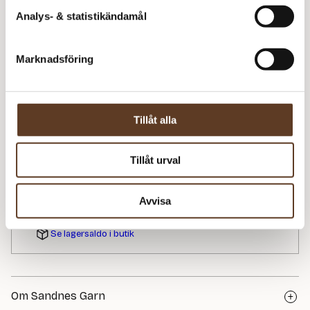
Analys- & statistikändamål
406
kr
I lager
Art.nr: SA-7006-2
Marknadsföring
Lägg i varukorg
Behöver du fler? Bli meddelad när fler är tillbaka i
Tillåt alla
lager!
Meddela mig
Tillåt urval
Avvisa
Se lagersaldo i butik
Om Sandnes Garn