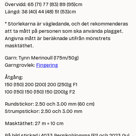
Övervidd: 65 (71) 77 (83) 89 (95)cm
Längd: 36 (40) 44 (48) 51 (53)cm
* Storlekarna är vägledande, och det rekommenderas
att ta mått på personen som ska använda plagget.
Angivna mått är beräknade utifrån mönstrets
masktäthet.
Garn: Tynn Merinoull (175m/50g)
Garngrovlek:
Fingering
Åtgång:
150 (150) 200 (200) 200 (250)g F1
100 (150) 150 (150) 150 (200)g F2
Rundstickor: 2.50 och 3.00 mm (60 cm)
Strumpstickor: 2.50 och 3.00 mm
Masktäthet: 27 m = 10 cm
På bild stickad i 4033 Persikoblomma (F1) och 2023 Gul