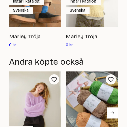
Ingår i katalog
Ingår i katalog
Svenska
Svenska
M
Marley Tröja
Marley Tröja
Det
Det
0
0
kr
0
kr
nuvarande
nuvarande
priset
priset
Andra köpte också
är:
är:
0
0
kr
kr