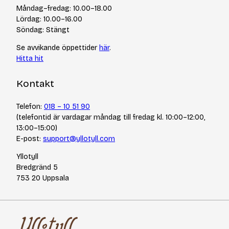
Cookiepolicy
Tips & tekniker
Måndag–fredag: 10.00–18.00
Integritetspolicy
Varumärken
Lördag: 10.00–16.00
Jobba hos oss
Söndag: Stängt
Se avvikande öppettider
här
.
Hitta hit
Kontakt
Telefon:
018 – 10 51 90
(telefontid är vardagar måndag till fredag kl. 10:00–12:00,
13:00–15:00)
E-post:
support@yllotyll.com
Yllotyll
Bredgränd 5
753 20 Uppsala