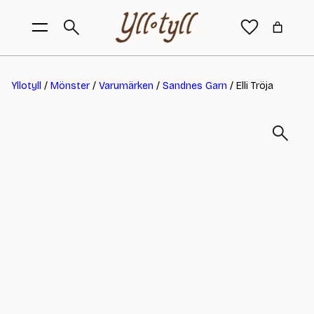
Yllotyll
/
Mönster
/
Varumärken
/
Sandnes Garn
/ Elli Tröja