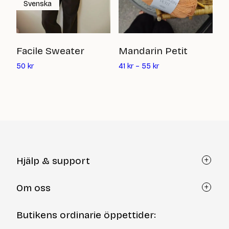
Svenska
H
Facile Sweater
Mandarin Petit
Det
5
50
kr
41
kr
–
55
kr
nuvarande
priset
är:
50
kr
Hjälp & support
Kundtjänst
Om oss
Återköp via formulär
Kontakt
Om Yllotyll
Butikens ordinarie öppettider:
Frågor och svar
Kurser & events