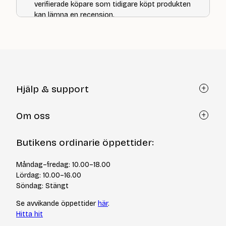
verifierade köpare som tidigare köpt produkten
kan lämna en recension.
Hjälp & support
Kundtjänst
Om oss
Återköp via formulär
Kontakt
Om Yllotyll
Butikens ordinarie öppettider:
Frågor och svar
Kurser & events
Cookiepolicy
Tips & tekniker
Måndag–fredag: 10.00–18.00
Integritetspolicy
Varumärken
Lördag: 10.00–16.00
Jobba hos oss
Söndag: Stängt
Se avvikande öppettider
här
.
Hitta hit