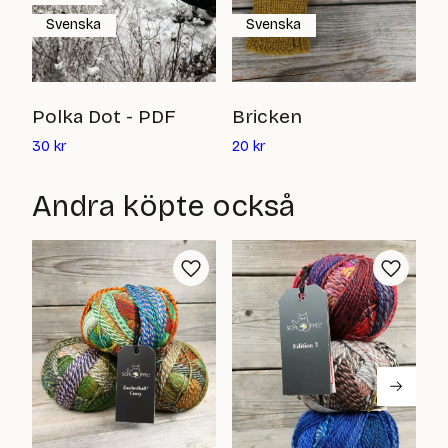
Svenska
Svenska
H
Polka Dot - PDF
Bricken
Det
Det
2
30
kr
20
kr
nuvarande
nuvarande
priset
priset
Andra köpte också
är:
är:
30
20
kr
kr