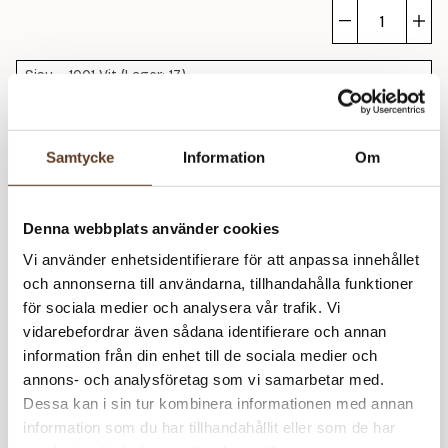
Bl
m
Sisu – 1001 Vit (Lager: 17)
Bl
m
Samtycke
Information
Om
Rekommenderade tillbehör
Addi Classic Rundstickor – 2.50 mm, 40 cm (89 kr)
Denna webbplats använder cookies
Addi Classic Rundstickor – 3.00 mm, 40
– Slut i
Vi använder enhetsidentifierare för att anpassa innehållet
cm (89 kr)
lager
och annonserna till användarna, tillhandahålla funktioner
Strumpstickor Zing – 2.50 mm, 15 cm (74 kr)
för sociala medier och analysera vår trafik. Vi
vidarebefordrar även sådana identifierare och annan
Strumpstickor Zing – 3.00 mm, 15 cm (74 kr)
information från din enhet till de sociala medier och
annons- och analysföretag som vi samarbetar med.
Prisspecifikation
Dessa kan i sin tur kombinera informationen med annan
information som du har tillhandahållit eller som de har