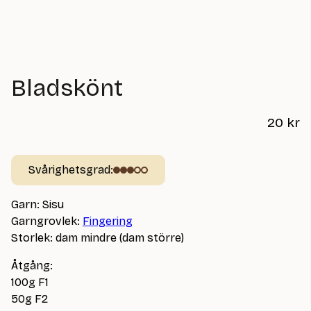
Bladskönt
20
kr
Svårighetsgrad:
Garn: Sisu
Garngrovlek:
Fingering
Storlek: dam mindre (dam större)
Åtgång:
100g F1
50g F2