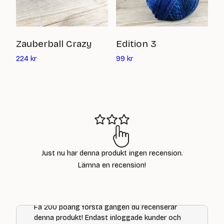
S
Zauberball Crazy
Edition 3
Det
Det
6
224
kr
99
kr
nuvarande
nuvarande
priset
priset
är:
är:
224
99
kr
kr
Just nu har denna produkt ingen recension.
Lämna en recension!
Få 200 poäng första gången du recenserar
denna produkt! Endast inloggade kunder och