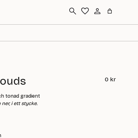
Sök
louds
0
kr
ch tonad gradient
ner, i ett stycke.
m