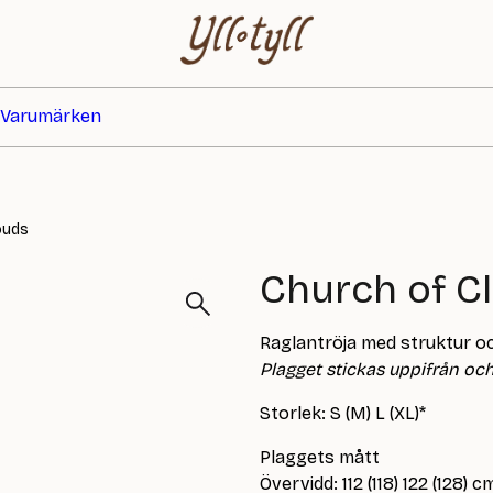
Varumärken
ouds
Church of C
Raglantröja med struktur o
Plagget stickas uppifrån och 
Storlek: S (M) L (XL)*
Plaggets mått
Övervidd: 112 (118) 122 (128) c