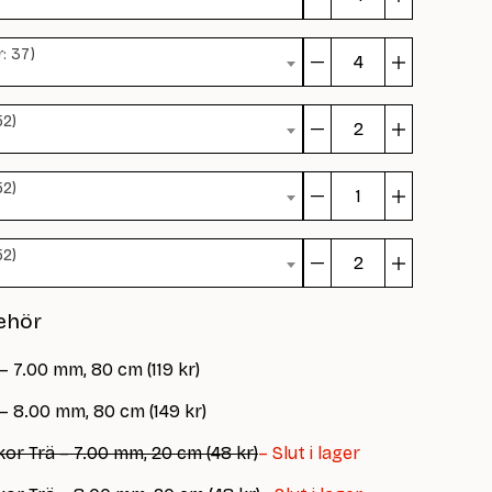
Church
of
: 37)
Clouds
Church
mängd
of
52)
Clouds
Church
mängd
of
52)
Clouds
Church
mängd
of
52)
Clouds
Church
mängd
of
ehör
Clouds
mängd
– 7.00 mm, 80 cm (119 kr)
– 8.00 mm, 80 cm (149 kr)
r Trä – 7.00 mm, 20 cm (48 kr)
– Slut i lager