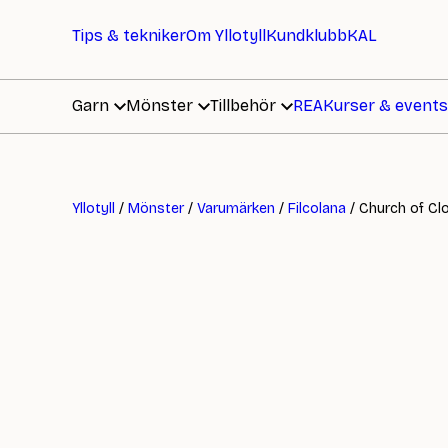
Tips & tekniker
Om Yllotyll
Kundklubb
KAL
Garn
Mönster
Tillbehör
REA
Kurser & events
Yllotyll
/
Mönster
/
Varumärken
/
Filcolana
/ Church of Cl