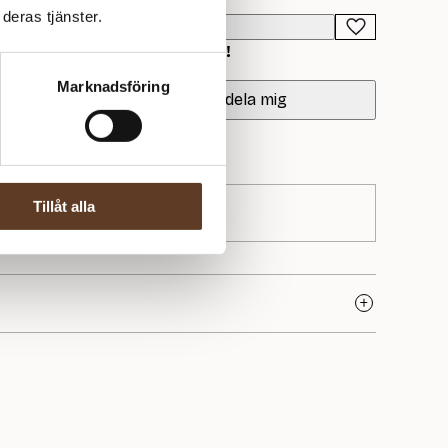
deras tjänster.
Lägg i varukorg
d när fler är tillbaka i lager!
Marknadsföring
Meddela mig
Tillåt alla
ke med rötter i den skandinaviska sticktraditionen och
 Deras garner kännetecknas av hög kvalitet, genomtänkta
på naturliga material. Hos Yllotyll hittar du flera av deras
ekta för både små och stora projekt.