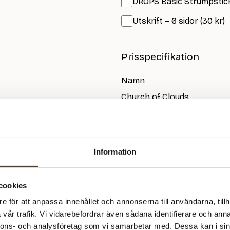
DROPS Basic Strumpsticko
Utskrift – 6 sidor (30 kr)
Prisspecifikation
Namn
Church of Clouds
Saga – 101 Natural White
Saga – 101 Natural White
Tilia – 100 Snow White
Information
Tilia – 100 Snow White
Tilia – 100 Snow White
cookies
1278
kr
e för att anpassa innehållet och annonserna till användarna, tillh
vår trafik. Vi vidarebefordrar även sådana identifierare och anna
I lager
Art.nr: FD-2314
nnons- och analysföretag som vi samarbetar med. Dessa kan i sin