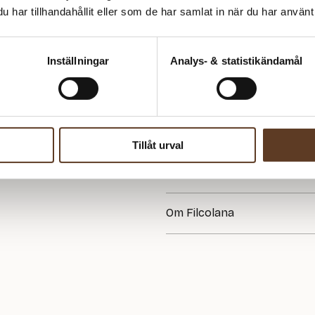
har tillhandahållit eller som de har samlat in när du har använt 
Behöver du fler? Bli meddela
Inställningar
Analys- & statistikändamål
Tillåt urval
Se lagersaldo i butik
Om Filcolana
Filcolana är ett danskt garnmär
står för modern färg och form.
färgpaletter och ett stort fokus 
mest omtyckta kvaliteter – perf