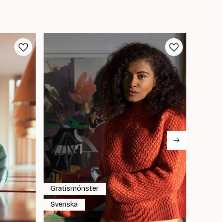
Gratismönster
Grati
Svenska
Svens