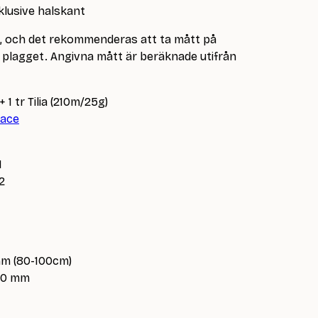
klusive halskant
e, och det rekommenderas att ta mått på
lagget. Angivna mått är beräknade utifrån
1 tr Tilia (210m/25g)
ace
1
2
mm (80-100cm)
.00 mm