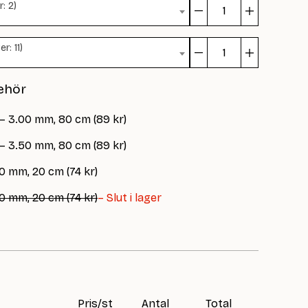
: 2)
Cirkuspri
mängd
r: 11)
Cirkuspri
mängd
ehör
 – 3.00 mm, 80 cm (89 kr)
 – 3.50 mm, 80 cm (89 kr)
0 mm, 20 cm (74 kr)
0 mm, 20 cm (74 kr)
– Slut i lager
Pris/st
Antal
Total