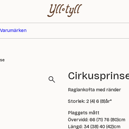
Varumärken
sse
Cirkusprins
Raglankofta med ränder
Storlek: 2 (4) 6 (8)år*
Plaggets mått
Övervidd: 66 (71) 76 (80)cm
Längd: 34 (38) 40 (42)cm