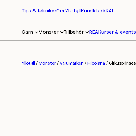
Tips & tekniker
Om Yllotyll
Kundklubb
KAL
Garn
Mönster
Tillbehör
REA
Kurser & events
Yllotyll
/
Mönster
/
Varumärken
/
Filcolana
/ Cirkusprinse