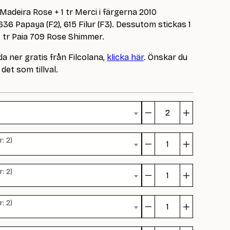
61 Madeira Rose + 1 tr Merci i färgerna 2010
636 Papaya (F2), 615 Filur (F3). Dessutom stickas 1
1 tr Paia 709 Rose Shimmer.
a ner gratis från Filcolana,
klicka här
. Önskar du
det som tillval.
Cirkuspri
mängd
: 2)
Cirkuspri
mängd
: 2)
Cirkuspri
mängd
: 2)
Cirkuspri
mängd