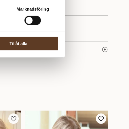
Marknadsföring
Tillåt alla
ke med rötter i den skandinaviska sticktraditionen och
 Deras garner kännetecknas av hög kvalitet, genomtänkta
på naturliga material. Hos Yllotyll hittar du flera av deras
ekta för både små och stora projekt.