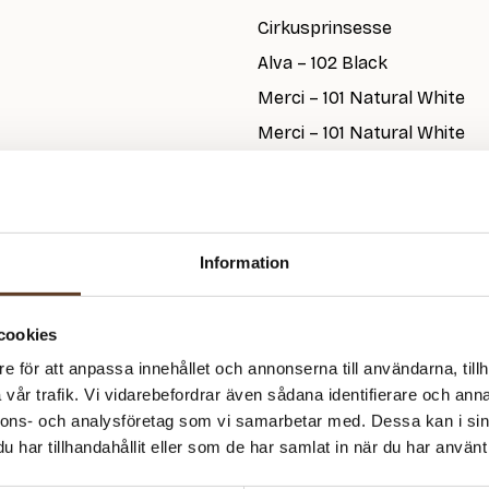
Cirkusprinsesse
Alva – 102 Black
Merci – 101 Natural White
Merci – 101 Natural White
Merci – 101 Natural White
Merci – 101 Natural White
Paia – 700 Black Shimmer
Information
506
kr
I lager
Art.nr: FD-2208
cookies
e för att anpassa innehållet och annonserna till användarna, tillh
vår trafik. Vi vidarebefordrar även sådana identifierare och anna
Behöver du fler? Bli meddela
nnons- och analysföretag som vi samarbetar med. Dessa kan i sin
har tillhandahållit eller som de har samlat in när du har använt 