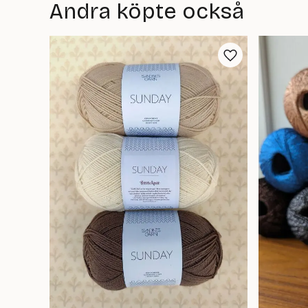
Andra köpte också
är:
är:
0
0
kr
kr