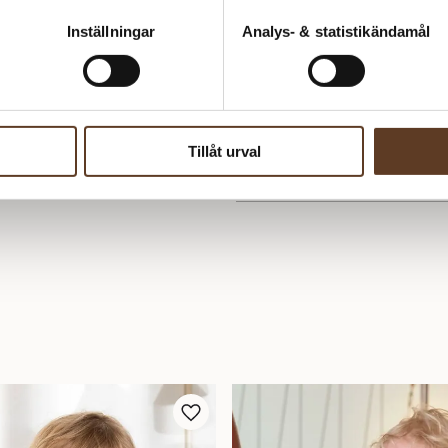
Inställningar
Analys- & statistikändamål
Se lagersaldo i butik
Tillåt urval
Om Filcolana
Filcolana är ett danskt garnmär
står för modern färg och form.
färgpaletter och ett stort fokus 
mest omtyckta kvaliteter – perf