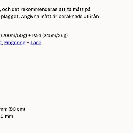
e, och det rekommenderas att ta mått på
lagget. Angivna mått är beräknade utifrån
i (200m/50g) + Paia (245m/25g)
g
,
Fingering
+
Lace
 mm (80 cm)
.50 mm