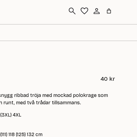
Sök
40
kr
h snygg ribbad tröja med mockad polokrage som
h runt, med två trådar tillsammans.
 (3XL) 4XL
111) 118 (125) 132 cm