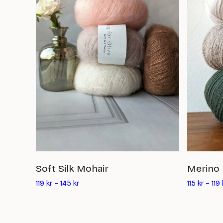
Soft Silk Mohair
Merino
119
kr
–
145
kr
115
kr
–
119