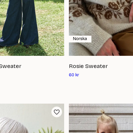
Norska
Sweater
Rosie Sweater
Det
60
kr
ande
nuvarande
priset
är:
60
kr