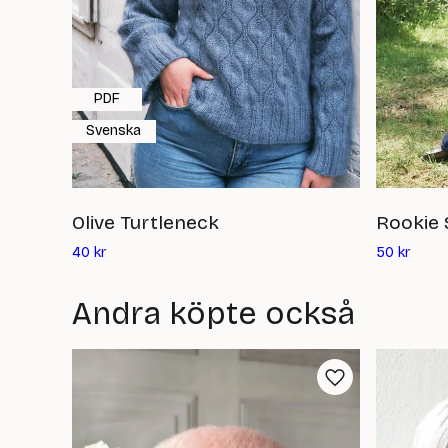
PDF
Svenska
Olive Turtleneck
Rookie 
Det
Det
40
kr
50
kr
nuvarande
nuvar
priset
priset
Andra köpte också
är:
är:
40
50
kr
kr