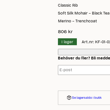
Classic Rib
Soft Silk Mohair – Black Tea
Merino – Trenchcoat
806
kr
I lager
Art.nr: KF-01-
Behöver du fler? Bli meddela
Se lagersaldo i butik