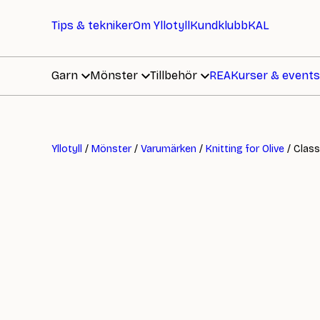
Tips & tekniker
Om Yllotyll
Kundklubb
KAL
Garn
Mönster
Tillbehör
REA
Kurser & events
Yllotyll
/
Mönster
/
Varumärken
/
Knitting for Olive
/ Class