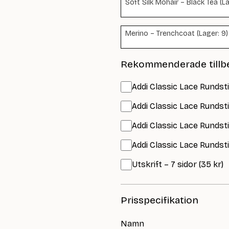
Soft Silk Mohair – Black Tea (La
Merino – Trenchcoat (Lager: 9)
Rekommenderade tillb
Addi Classic Lace Rundst
Addi Classic Lace Rundst
Addi Classic Lace Rundst
Addi Classic Lace Rundst
Utskrift – 7 sidor (35 kr)
Prisspecifikation
Namn