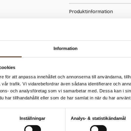
Produktinformation
GARN
Merino & Soft Silk Mohair
FÖRESLAGNA STICKOR
Information
3.50, 4.00
MASKTÄTHET
cookies
23 m = 10 cm
e för att anpassa innehållet och annonserna till användarna, tillh
vår trafik. Vi vidarebefordrar även sådana identifierare och anna
nnons- och analysföretag som vi samarbetar med. Dessa kan i sin
har tillhandahållit eller som de har samlat in när du har använt 
Inställningar
Analys- & statistikändamål