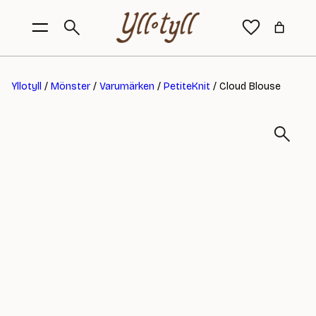
Yllotyll
/
Mönster
/
Varumärken
/
PetiteKnit
/ Cloud Blouse