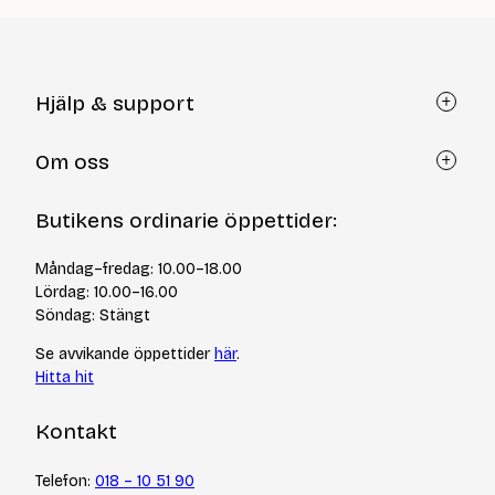
Hjälp & support
Kundtjänst
Om oss
Återköp via formulär
Kontakt
Om Yllotyll
Butikens ordinarie öppettider:
Frågor och svar
Kurser & events
Cookiepolicy
Tips & tekniker
Måndag–fredag: 10.00–18.00
Integritetspolicy
Varumärken
Lördag: 10.00–16.00
Jobba hos oss
Söndag: Stängt
Se avvikande öppettider
här
.
Hitta hit
Kontakt
Telefon:
018 – 10 51 90