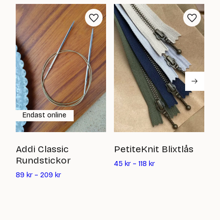
kr
kr
Endast online
F
Addi Classic
PetiteKnit Blixtlås
Rundstickor
5
45
kr
–
118
kr
89
kr
–
209
kr