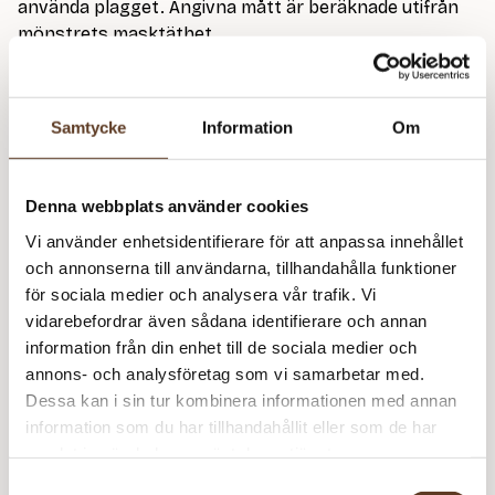
använda plagget. Angivna mått är beräknade utifrån
mönstrets masktäthet.
Garn: Isager Silk Mohair (212m/25g) – stickas dubbelt
Garngrovlek: 2 x
Lace
Samtycke
Information
Om
Åtgång: 175 (200) 225 (225) 225 (250) 275 (275) 300
(300)g
Denna webbplats använder cookies
Rundstickor: 4.00 mm (40 + 60 + 80-100cm)
Vi använder enhetsidentifierare för att anpassa innehållet
Strumpstickor: 4.00 mm
och annonserna till användarna, tillhandahålla funktioner
Masktäthet: 20 m = 10 cm
för sociala medier och analysera vår trafik. Vi
vidarebefordrar även sådana identifierare och annan
På bild stickad i Isager Silk Mohair 57 Äppelgrön.
information från din enhet till de sociala medier och
Syns även stickad i Cardiff Brushlight 102 Silver
annons- och analysföretag som vi samarbetar med.
Dessa kan i sin tur kombinera informationen med annan
information som du har tillhandahållit eller som de har
Isager Silk Mohair – 57 Äppelgrön (Lager: 36)
samlat in när du har använt deras tjänster.
Samtyckesval