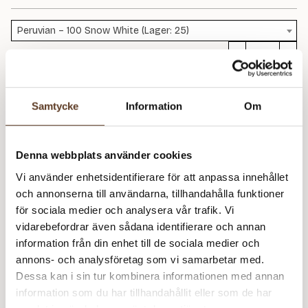
Peruvian – 100 Snow White (Lager: 25)
C
D
Peruvian – 100 Snow White (Lager: 25)
m
Samtycke
Information
Om
C
D
Rekommenderade tillbehör
Denna webbplats använder cookies
m
Vi använder enhetsidentifierare för att anpassa innehållet
Addi Classic Lace Rundstickor – 4.00 mm,
– Slut i
och annonserna till användarna, tillhandahålla funktioner
100 cm (99 kr)
lager
för sociala medier och analysera vår trafik. Vi
Addi Classic Lace Rundstickor – 4.00 mm, 40 cm (99
vidarebefordrar även sådana identifierare och annan
kr)
information från din enhet till de sociala medier och
Addi Classic Lace Rundstickor – 5.00 mm, 40 cm (99
annons- och analysföretag som vi samarbetar med.
kr)
Dessa kan i sin tur kombinera informationen med annan
Addi Classic Lace Rundstickor – 5.00 mm, 100 cm (99
information som du har tillhandahållit eller som de har
kr)