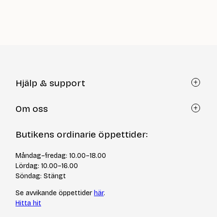
nuvarande
priset
är:
59
kr
Hjälp & support
Kundtjänst
Om oss
Återköp via formulär
Kontakt
Om Yllotyll
Butikens ordinarie öppettider:
Frågor och svar
Kurser & events
Cookiepolicy
Tips & tekniker
Måndag–fredag: 10.00–18.00
Integritetspolicy
Varumärken
Lördag: 10.00–16.00
Jobba hos oss
Söndag: Stängt
Se avvikande öppettider
här
.
Hitta hit