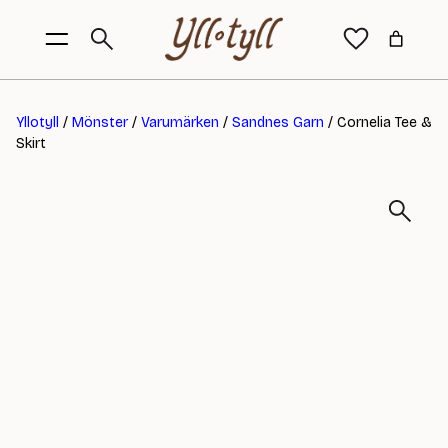
Yllotyll
/
Mönster
/
Varumärken
/
Sandnes Garn
/ Cornelia Tee &
Skirt