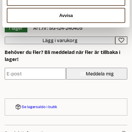
Line – 1002 Vit
59 kr
4
236 kr
522
kr
Avvisa
I lager
Art.nr: SG-124-240409
Lägg i varukorg
Behöver du fler? Bli meddelad när fler är tillbaka i
lager!
Meddela mig
Se lagersaldo i butik