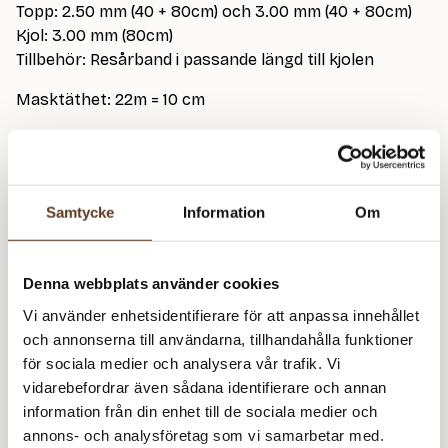
Topp: 2.50 mm (40 + 80cm) och 3.00 mm (40 + 80cm)
Kjol: 3.00 mm (80cm)
Tillbehör: Resårband i passande längd till kjolen
Masktäthet: 22m = 10 cm
På bild stickad i Line 1015 Kitt
Observera att mönstret endast säljs tillsammans
med tillhörande garn.
Samtycke
Information
Om
Detta mönster kräver att du köper minst
4
garn från
Denna webbplats använder cookies
Sandnes Garn
Vi använder enhetsidentifierare för att anpassa innehållet
och annonserna till användarna, tillhandahålla funktioner
Line – 1002 Vit (Lager: 56)
för sociala medier och analysera vår trafik. Vi
vidarebefordrar även sådana identifierare och annan
Co
information från din enhet till de sociala medier och
Te
annons- och analysföretag som vi samarbetar med.
Line – 1002 Vit (Lager: 56)
&