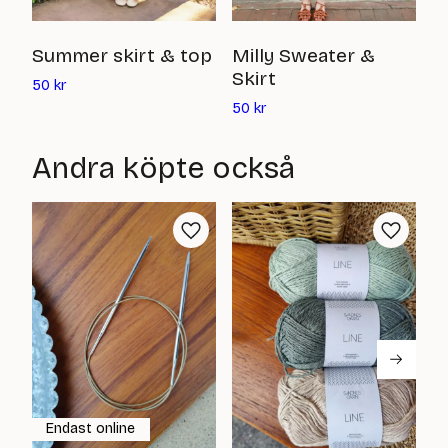
F
Summer skirt & top
Milly Sweater &
Skirt
Det
5
50
kr
nuvarande
Det
50
kr
priset
nuvarande
är:
priset
Andra köpte också
50
är:
kr
50
kr
Endast online