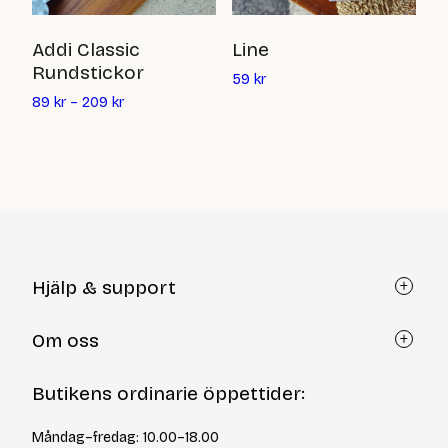
Ti
Addi Classic
Line
Rundstickor
Det
10
59
kr
nuvarande
89
kr
–
209
kr
priset
är:
59
kr
Hjälp & support
Kundtjänst
Om oss
Återköp via formulär
Kontakt
Om Yllotyll
Butikens ordinarie öppettider:
Frågor och svar
Kurser & events
Cookiepolicy
Tips & tekniker
Måndag–fredag: 10.00–18.00