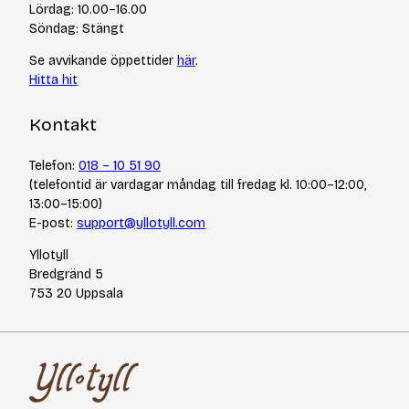
Integritetspolicy
Varumärken
Lördag: 10.00–16.00
Jobba hos oss
Söndag: Stängt
Se avvikande öppettider
här
.
Hitta hit
Kontakt
Telefon:
018 – 10 51 90
(telefontid är vardagar måndag till fredag kl. 10:00–12:00,
13:00–15:00)
E-post:
support@yllotyll.com
Yllotyll
Bredgränd 5
753 20 Uppsala