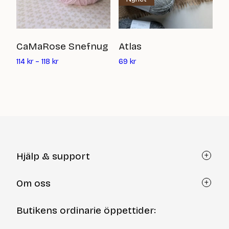
M
CaMaRose Snefnug
Atlas
Det
6
114
kr
–
118
kr
69
kr
nuvarande
priset
är:
69
kr
Hjälp & support
Kundtjänst
Om oss
Återköp via formulär
Kontakt
Om Yllotyll
Butikens ordinarie öppettider:
Frågor och svar
Kurser & events
Cookiepolicy