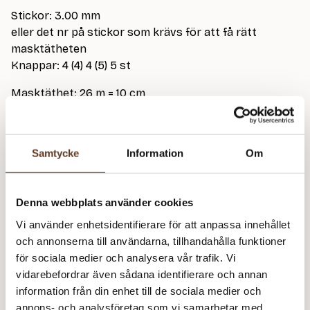
Stickor: 3.00 mm
eller det nr på stickor som krävs för att få rätt
masktätheten
Knappar: 4 (4) 4 (5) 5 st
Masktäthet: 26 m = 10 cm
På bild stickad i 25 Ocean
Observera att mönster endast säljs tillsammans
Samtycke
Information
Om
med garn.
Denna webbplats använder cookies
Vi använder enhetsidentifierare för att anpassa innehållet
Co
och annonserna till användarna, tillhandahålla funktioner
m
för sociala medier och analysera vår trafik. Vi
Rekommenderade tillbehör
vidarebefordrar även sådana identifierare och annan
information från din enhet till de sociala medier och
Parstickor Bambu – 3.00 mm, 35 cm (60 kr)
annons- och analysföretag som vi samarbetar med.