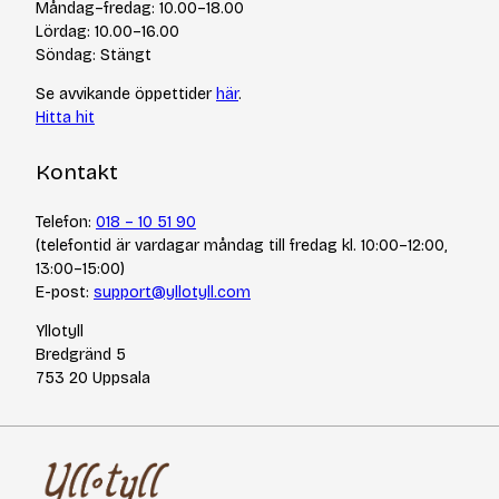
Tips & tekniker
Måndag–fredag: 10.00–18.00
Integritetspolicy
Varumärken
Lördag: 10.00–16.00
Jobba hos oss
Söndag: Stängt
Se avvikande öppettider
här
.
Hitta hit
Kontakt
Telefon:
018 – 10 51 90
(telefontid är vardagar måndag till fredag kl. 10:00–12:00,
13:00–15:00)
E-post:
support@yllotyll.com
Yllotyll
Bredgränd 5
753 20 Uppsala