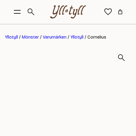
Yllotyll
/
Mönster
/
Varumärken
/
Yllotyll
/ Cornelius