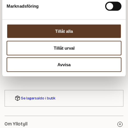
Marknadsföring
305
kr
I lager
Art.nr: YM-1726-1
Tillåt alla
Lägg i varukorg
Behöver du fler? Bli meddelad när fler är tillbaka i
Tillåt urval
lager!
Avvisa
Meddela mig
Se lagersaldo i butik
Om Yllotyll