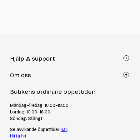
priset
är:
12
kr
Hjälp & support
Kundtjänst
Om oss
Återköp via formulär
Kontakt
Om Yllotyll
Butikens ordinarie öppettider:
Frågor och svar
Kurser & events
Cookiepolicy
Tips & tekniker
Måndag–fredag: 10.00–18.00
Integritetspolicy
Varumärken
Lördag: 10.00–16.00
Jobba hos oss
Söndag: Stängt
Se avvikande öppettider
här
.
Hitta hit