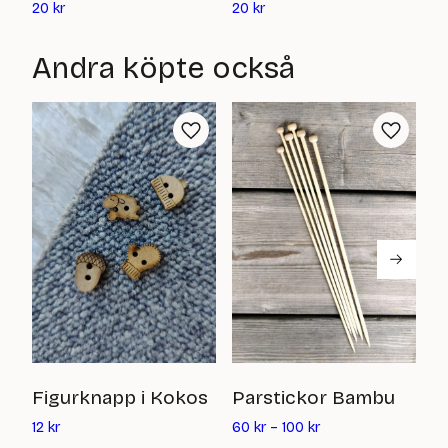
Det
Det
2
20
kr
20
kr
nuvarande
nuvarande
priset
priset
Andra köpte också
är:
är:
20
20
kr
kr
D
Figurknapp i Kokos
Parstickor Bambu
Det
6
12
kr
60
kr
–
100
kr
nuvarande