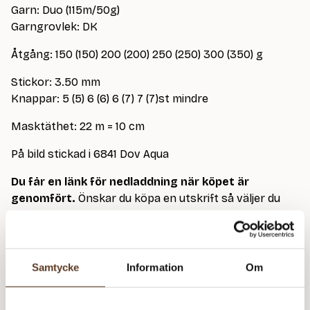
Garn: Duo (115m/50g)
Garngrovlek: DK
Åtgång: 150 (150) 200 (200) 250 (250) 300 (350) g
Stickor: 3.50 mm
Knappar: 5 (5) 6 (6) 6 (7) 7 (7)st mindre
Masktäthet: 22 m = 10 cm
På bild stickad i 6841 Dov Aqua
Du får en länk för nedladdning när köpet är
genomfört.
Önskar du köpa en utskrift så väljer du
det som tillval.
Samtycke
Information
Om
Duo – 1015 Morning Mist (Lager: 8)
D