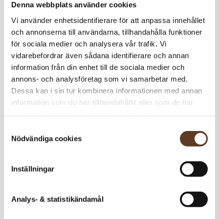
Denna webbplats använder cookies
–
Figurknapp i Kokos – Får (Lager: 5)
P
Vi använder enhetsidentifierare för att anpassa innehållet
m
och annonserna till användarna, tillhandahålla funktioner
D
för sociala medier och analysera vår trafik. Vi
–
vidarebefordrar även sådana identifierare och annan
Rekommenderade tillbehör
P
information från din enhet till de sociala medier och
m
annons- och analysföretag som vi samarbetar med.
Parstickor Bambu – 3.50 mm, 35 cm (65 kr)
Dessa kan i sin tur kombinera informationen med annan
Utskrift – 5 sidor (25 kr)
information som du har tillhandahållit eller som de har
samlat in när du har använt deras tjänster.
Samtyckesval
Prisspecifikation
Nödvändiga cookies
Namn
Pris/st
Antal
Total
Inställningar
Daggdroppe – PDF
20 kr
1
20 kr
Duo – 1015 Morning Mist
75 kr
3
225 kr
Analys- & statistikändamål
Figurknapp i Kokos –
12 kr
5
60 kr
Får