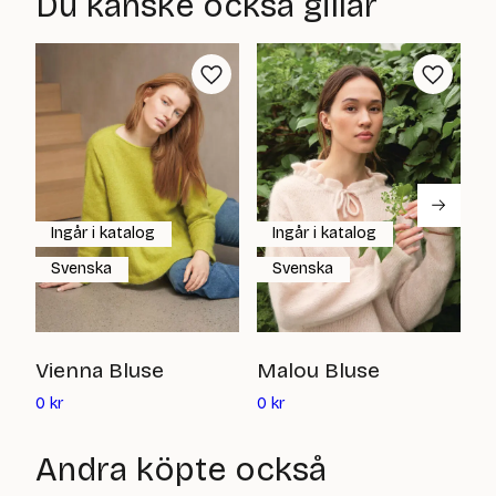
Du kanske också gillar
Ingår i katalog
Ingår i katalog
Svenska
Svenska
A
Vienna Bluse
Malou Bluse
Det
Det
5
0
kr
0
kr
nuvarande
nuvarande
priset
priset
Andra köpte också
är:
är:
0
0