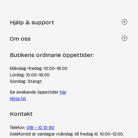
Hjälp & support
Kundtjänst
Om oss
Återköp via formulär
Kontakt
Om Yllotyll
Butikens ordinarie öppettider:
Frågor och svar
Kurser & events
Cookiepolicy
Tips & tekniker
Måndag–fredag: 10.00–18.00
Integritetspolicy
Varumärken
Lördag: 10.00–16.00
Jobba hos oss
Söndag: Stängt
Se avvikande öppettider
här
.
Hitta hit
Kontakt
Telefon:
018 – 10 51 90
(telefontid är vardagar måndag till fredag kl. 10:00–12:00,