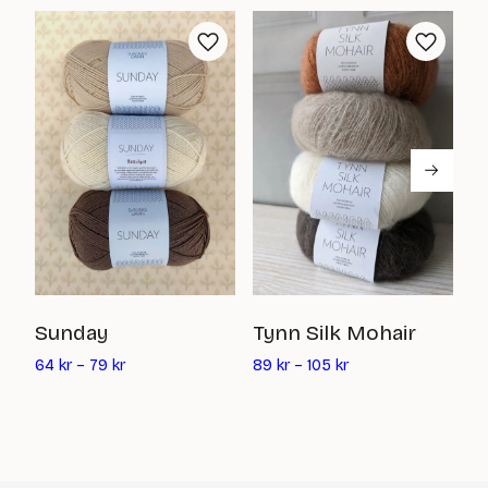
kr
kr
I
Sunday
Tynn Silk Mohair
112
64
kr
–
79
kr
89
kr
–
105
kr