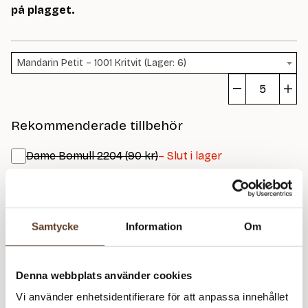
på plagget.
Mandarin Petit – 1001 Kritvit (Lager: 6)
Ap
Bl
Rekommenderade tillbehör
m
Dame Bomull 2204 (90 kr)
– Slut i lager
Addi Classic Lace Rundstickor – 2.50 mm, 80 cm (89
kr)
Addi Classic Lace Rundstickor – 3.00 mm, 80 cm (89
kr)
Samtycke
Information
Om
Prisspecifikation
Denna webbplats använder cookies
Vi använder enhetsidentifierare för att anpassa innehållet
Namn
Pris/st
Antal
Total