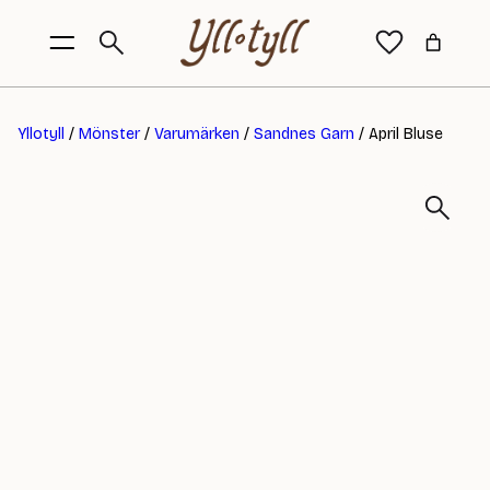
Yllotyll
/
Mönster
/
Varumärken
/
Sandnes Garn
/ April Bluse