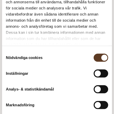
och annonserna till användarna, tillhandahålla funktioner
Katalog: Dame Bomull
90 kr
1
90 kr
för sociala medier och analysera vår trafik. Vi
2204
vidarebefordrar även sådana identifierare och annan
April Bluse
0 kr
1
0 kr
information från din enhet till de sociala medier och
annons- och analysföretag som vi samarbetar med.
Mandarin Petit – 1001
55 kr
5
275 kr
Dessa kan i sin tur kombinera informationen med annan
Kritvit
information som du har tillhandahållit eller som de har
365
kr
samlat in när du har använt deras tjänster.
Samtyckesval
Slutsåld
Art.nr: SA-5301-2
Nödvändiga cookies
Lägg i varukorg
Inställningar
Behöver du fler? Bli meddelad när fler är tillbaka i
lager!
Analys- & statistikändamål
Meddela mig
Marknadsföring