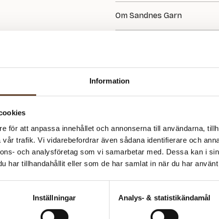
GARN:
Om Sandnes Garn
Poppy / Kos
FÖRESLAGNA STICKOR:
Sandnes Garn är känt för sin hög
4.50 mm
har Sandnes producerat garn av 
producent av handstickningsgar
MASKTÄTHET:
passar både nybörjare och erfarn
18 m = 10 cm
mjuka och slitstarka garner. Hos 
Information
tillbehör från Sandnes!
SVÅRIGHETSGRAD:
★☆☆☆☆
cookies
Säljs ihop med garn
e för att anpassa innehållet och annonserna till användarna, tillh
vår trafik. Vi vidarebefordrar även sådana identifierare och anna
nnons- och analysföretag som vi samarbetar med. Dessa kan i sin
har tillhandahållit eller som de har samlat in när du har använt 
Inställningar
Analys- & statistikändamål