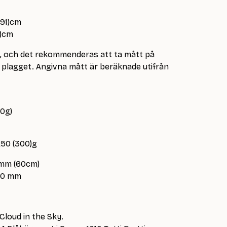
(91)cm
2)cm
e, och det rekommenderas att ta mått på
lagget. Angivna mått är beräknade utifrån
50g)
250 (300)g
 mm (60cm)
.50 mm
 Cloud in the Sky.