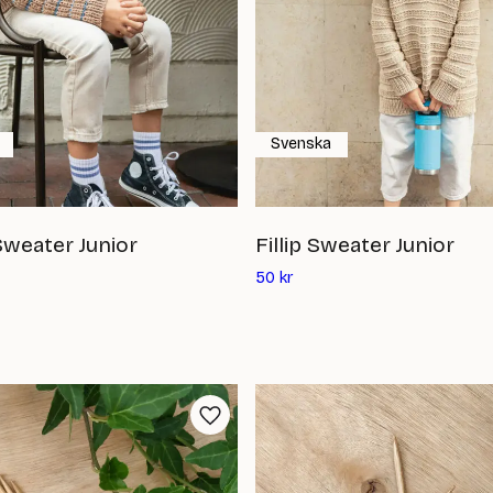
Svenska
weater Junior
Fillip Sweater Junior
Det
50
kr
ande
nuvarande
priset
är:
50
kr