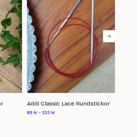
or
Addi Classic Lace Rundstickor
Popp
Det
89
kr
–
203
kr
119
kr
nuv
pri
är: