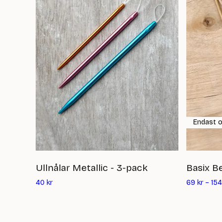
Endast o
Ullnålar Metallic - 3-pack
Basix B
Det
40
kr
69
kr
–
154
nuvarande
priset
är: