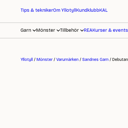
Tips & tekniker
Om Yllotyll
Kundklubb
KAL
Garn
Mönster
Tillbehör
REA
Kurser & events
Yllotyll
/
Mönster
/
Varumärken
/
Sandnes Garn
/ Debutan