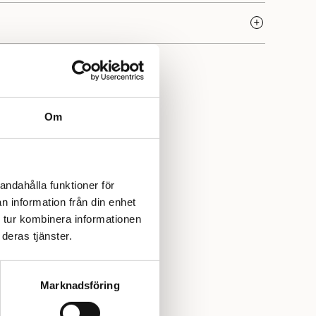
a kvalitet och rika tradition. Sedan starten 1888 i Norge
utmärkt kvalitet och är idag norra Europas största
n. Varumärket erbjuder en stor variation av garn som
a stickare och är särskilt uppskattat för sina hållbara,
Yllotyll har vi ett stort urval av garner, mönster och
Om
andahålla funktioner för
n information från din enhet
 tur kombinera informationen
deras tjänster.
Marknadsföring