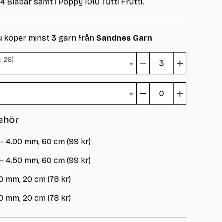
 Blåbär samt i Poppy 1010 Tutti Frutti.
u köper minst
3
garn från
Sandnes Garn
: 26)
Debutant
Sweater
Junior
Debutant
mängd
Sweater
ehör
Junior
mängd
 – 4.00 mm, 60 cm (99 kr)
 – 4.50 mm, 60 cm (99 kr)
0 mm, 20 cm (78 kr)
0 mm, 20 cm (78 kr)