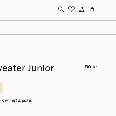
Sök
eater Junior
50
kr
ner, i ett stycke.