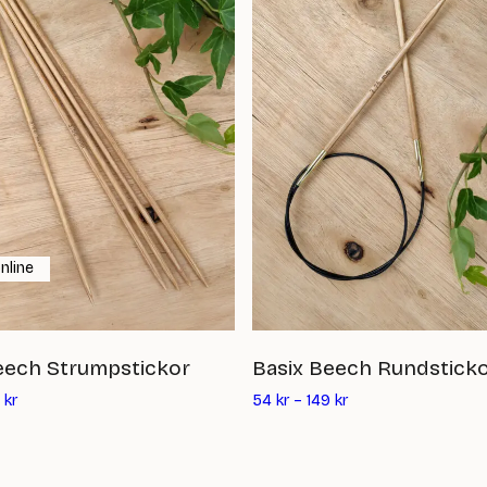
nline
eech Strumpstickor
Basix Beech Rundstick
kr
54
kr
–
149
kr