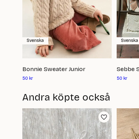
Svenska
Svenska
Bonnie Sweater Junior
Sebbe S
Det
Det
50
kr
50
kr
nuvarande
nuvar
priset
priset
Andra köpte också
är:
är:
50
50
kr
kr