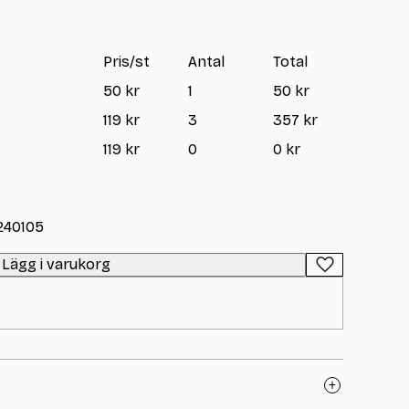
Pris/st
Antal
Total
50 kr
1
50 kr
119 kr
3
357 kr
119 kr
0
0 kr
-240105
Lägg i varukorg