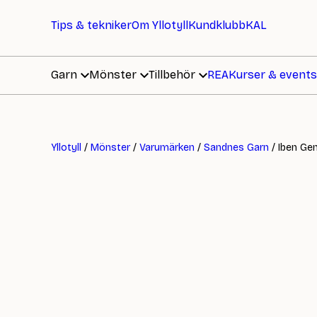
Tips & tekniker
Om Yllotyll
Kundklubb
KAL
Garn
Mönster
Tillbehör
REA
Kurser & events
Yllotyll
/
Mönster
/
Varumärken
/
Sandnes Garn
/ Iben Ge