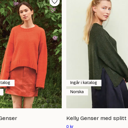
atalog
Ingår i katalog
Norska
Genser
Kelly Genser med split
Det
0
kr