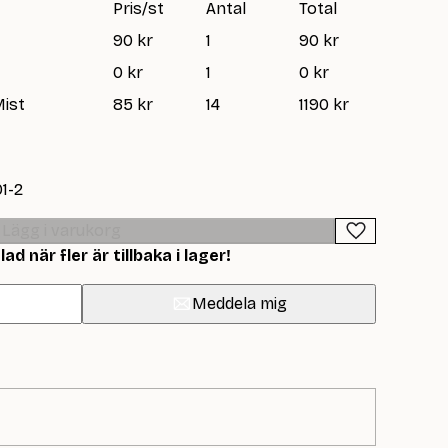
Pris/st
Antal
Total
90 kr
1
90 kr
0 kr
1
0 kr
Mist
85 kr
14
1190 kr
01-2
Lägg i varukorg
d när fler är tillbaka i lager!
Meddela mig