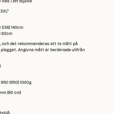
ned, i ett stycke.
 3XL*
31 (136) 140cm
1) 62cm
e, och det rekommenderas att ta mått på
lagget. Angivna mått är beräknade utifrån
)
 950 (950) 1000g
 mm (80 cm)
ttsblå