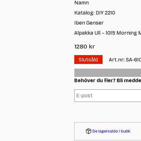
Namn
Katalog: DIY 2210
Iben Genser
Alpakka Ull – 1015 Morning 
1280
kr
Slutsåld
Art.nr: SA-61
Behöver du fler? Bli meddela
Se lagersaldo i butik