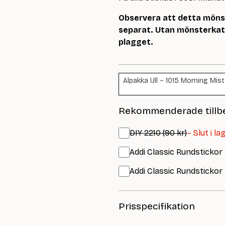
Observera att detta mönste
separat. Utan mönsterkata
plagget.
Alpakka Ull – 1015 Morning Mist
Rekommenderade tillb
DIY 2210 (90 kr)
– Slut i la
Addi Classic Rundstickor
Addi Classic Rundstickor
Prisspecifikation