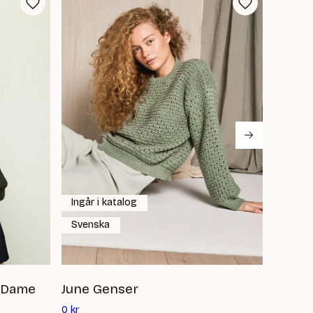
Ingår i katalog
Ingår 
Svenska
Svens
t Dame
June Genser
Kelly 
Det
Det
0
kr
0
kr