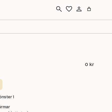
Sök
0
kr
önster 1
 ärmar