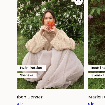
Ingår i katalog
Ingår i k
Svenska
Svenska
Iben Genser
Marley 
Det
Det
0
kr
0
kr