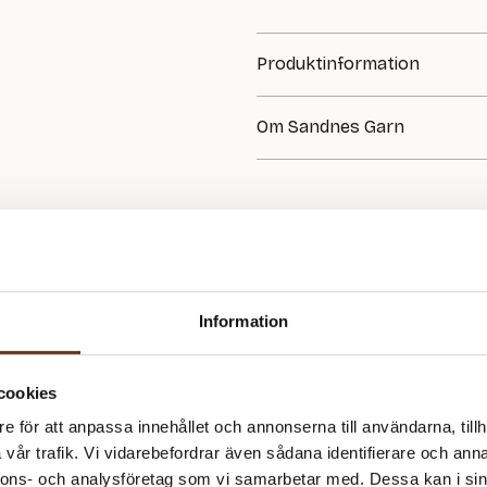
Produktinformation
Ingår i katalog DIY 2210
Om Sandnes Garn
Sandnes Garn är känt för sin hög
har Sandnes producerat garn av 
producent av handstickningsgar
passar både nybörjare och erfarn
mjuka och slitstarka garner. Hos 
tillbehör från Sandnes!
Information
cookies
e för att anpassa innehållet och annonserna till användarna, tillh
vår trafik. Vi vidarebefordrar även sådana identifierare och anna
nnons- och analysföretag som vi samarbetar med. Dessa kan i sin