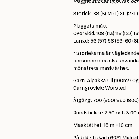
Plagget stickas uppifrån och 
Storlek: XS (S) M (L) XL (2XL)
Plaggets mått
Övervidd: 109 (113) 118 (122) 1
Längd: 56 (57) 58 (59) 60 (6
* Storlekarna är vägledand
personen som ska använda p
mönstrets masktäthet.
Garn: Alpakka Ull (100m/50g
Garngrovlek: Worsted
Åtgång: 700 (800) 850 (900)
Rundstickor: 2.50 och 3.00
Masktäthet: 18 m = 10 cm
På bild stickad i 6081 Midna