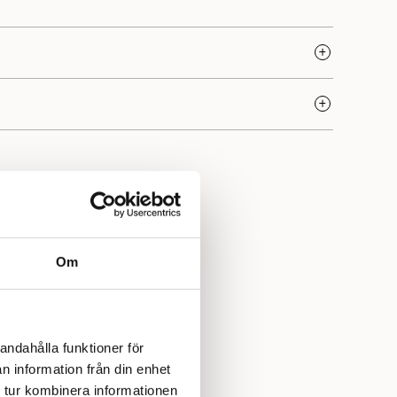
a kvalitet och rika tradition. Sedan starten 1888 i Norge
utmärkt kvalitet och är idag norra Europas största
n. Varumärket erbjuder en stor variation av garn som
a stickare och är särskilt uppskattat för sina hållbara,
Yllotyll har vi ett stort urval av garner, mönster och
Om
andahålla funktioner för
n information från din enhet
 tur kombinera informationen