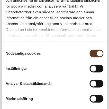
och annonserna till användarna, tillhandahålla funktioner
Katalog: DIY Vol.1 2308
90 kr
1
90 kr
för sociala medier och analysera vår trafik. Vi
Aya Jacket
0 kr
1
0 kr
vidarebefordrar även sådana identifierare och annan
Børstet Alpakka – 1001
119 kr
19
2261 kr
information från din enhet till de sociala medier och
Vit
annons- och analysföretag som vi samarbetar med.
Dessa kan i sin tur kombinera informationen med annan
2351
kr
information som du har tillhandahållit eller som de har
samlat in när du har använt deras tjänster.
I lager
Art.nr: SA-7806-2
Samtyckesval
Nödvändiga cookies
Lägg i varukorg
Behöver du fler? Bli meddelad när fler är tillbaka i
Inställningar
lager!
Meddela mig
Analys- & statistikändamål
Marknadsföring