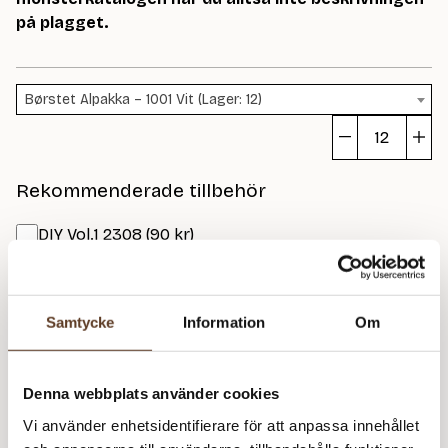
på plagget.
Børstet Alpakka – 1001 Vit (Lager: 12)
A
Ja
Rekommenderade tillbehör
m
DIY Vol.1 2308 (90 kr)
Amour Virknål – 4.00 mm (83 kr)
Amour Virknål – 4.50 mm (83 kr)
Samtycke
Information
Om
Prisspecifikation
Denna webbplats använder cookies
Namn
Pris/st
Antal
Total
Vi använder enhetsidentifierare för att anpassa innehållet