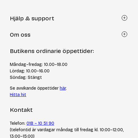
Hjälp & support
Kundtjänst
Om oss
Återköp via formulär
Kontakt
Om Yllotyll
Butikens ordinarie öppettider:
Frågor och svar
Kurser & events
Cookiepolicy
Tips & tekniker
Måndag–fredag: 10.00–18.00
Integritetspolicy
Varumärken
Lördag: 10.00–16.00
Jobba hos oss
Söndag: Stängt
Se avvikande öppettider
här
.
Hitta hit
Kontakt
Telefon:
018 – 10 51 90
(telefontid är vardagar måndag till fredag kl. 10:00–12:00,
13:00–15:00)