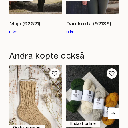
C
Maja (92621)
Damkofta (92186)
Det
Det
0
0
kr
0
kr
nuvarande
nuvarande
priset
priset
är:
är:
Andra köpte också
0
0
kr
kr
Endast online
Gratismönster