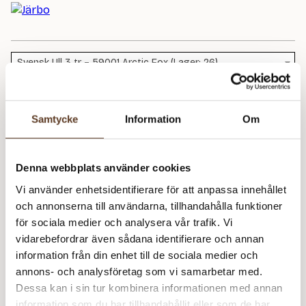
Svensk Ull 3 tr – 59001 Arctic Fox (Lager: 26)
E
(9
Samtycke
Information
Om
Rekommenderade tillbehör
m
Addi Classic Rundstickor – 3.00 mm, 60 cm (89 kr)
Denna webbplats använder cookies
Addi Classic Rundstickor – 4.00 mm, 80 cm (99 kr)
Vi använder enhetsidentifierare för att anpassa innehållet
och annonserna till användarna, tillhandahålla funktioner
Strumpstickor Zing – 3.00 mm, 20 cm (74 kr)
för sociala medier och analysera vår trafik. Vi
Utskrift – 6 sidor (30 kr)
vidarebefordrar även sådana identifierare och annan
information från din enhet till de sociala medier och
annons- och analysföretag som vi samarbetar med.
Prisspecifikation
Dessa kan i sin tur kombinera informationen med annan
information som du har tillhandahållit eller som de har