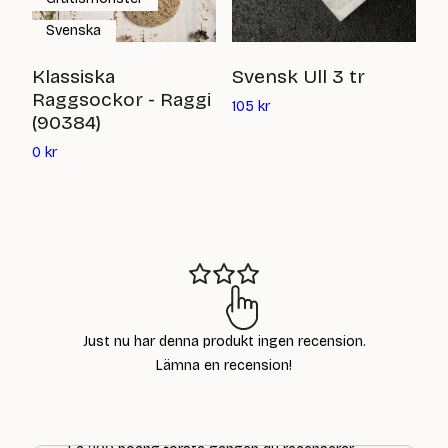
Svenska
I
Klassiska
Svensk Ull 3 tr
Raggsockor - Raggi
Det
112
105
kr
(90384)
nuvarande
priset
Det
0
kr
är:
nuvarande
105
priset
kr
är:
0
kr
Just nu har denna produkt ingen recension.
Lämna en recension!