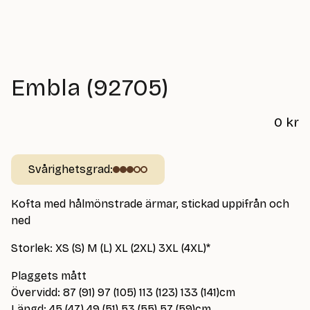
Embla (92705)
0
kr
Svårighetsgrad:
Kofta med hålmönstrade ärmar, stickad uppifrån och
ned
Storlek: XS (S) M (L) XL (2XL) 3XL (4XL)*
Plaggets mått
Övervidd: 87 (91) 97 (105) 113 (123) 133 (141)cm
Längd: 45 (47) 49 (51) 53 (55) 57 (59)cm