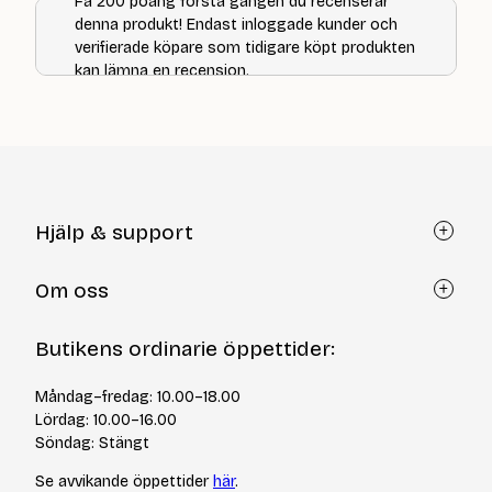
Få 200 poäng första gången du recenserar
denna produkt! Endast inloggade kunder och
verifierade köpare som tidigare köpt produkten
kan lämna en recension.
Hjälp & support
Kundtjänst
Om oss
Återköp via formulär
Kontakt
Om Yllotyll
Butikens ordinarie öppettider:
Frågor och svar
Kurser & events
Cookiepolicy
Tips & tekniker
Måndag–fredag: 10.00–18.00
Integritetspolicy
Varumärken
Lördag: 10.00–16.00
Jobba hos oss
Söndag: Stängt
Se avvikande öppettider
här
.