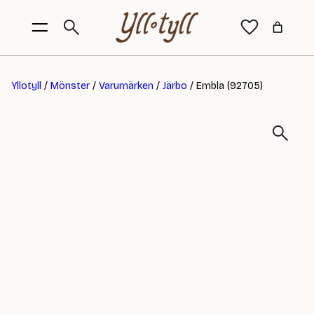
Yllotyll
/
Mönster
/
Varumärken
/
Järbo
/ Embla (92705)