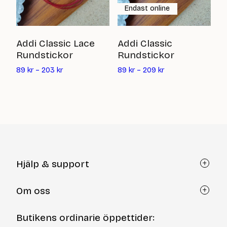
Endast online
F
Addi Classic Lace
Addi Classic
Rundstickor
Rundstickor
6
89
kr
–
203
kr
89
kr
–
209
kr
Hjälp & support
Kundtjänst
Om oss
Återköp via formulär
Kontakt
Om Yllotyll
Butikens ordinarie öppettider:
Frågor och svar
Kurser & events