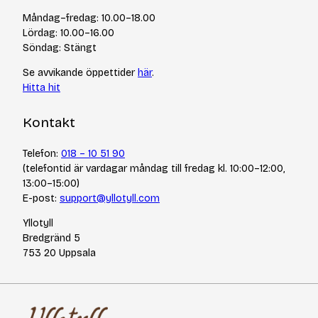
Cookiepolicy
Tips & tekniker
Måndag–fredag: 10.00–18.00
Integritetspolicy
Varumärken
Lördag: 10.00–16.00
Jobba hos oss
Söndag: Stängt
Se avvikande öppettider
här
.
Hitta hit
Kontakt
Telefon:
018 – 10 51 90
(telefontid är vardagar måndag till fredag kl. 10:00–12:00,
13:00–15:00)
E-post:
support@yllotyll.com
Yllotyll
Bredgränd 5
753 20 Uppsala