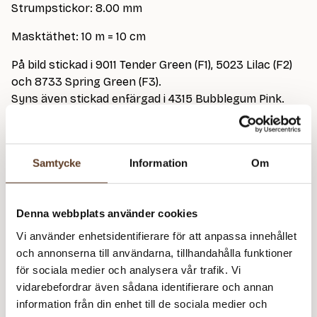
Strumpstickor: 8.00 mm
Masktäthet: 10 m = 10 cm
På bild stickad i 9011 Tender Green (F1), 5023 Lilac (F2)
och 8733 Spring Green (F3).
Syns även stickad enfärgad i 4315 Bubblegum Pink.
Detta mönster kräver att du köper minst
4
garn från
Samtycke
Information
Om
Sandnes Garn
Ballerina Chunky Mohair – 1012 Natural White (Lager: 21)
Denna webbplats använder cookies
Fa
Vi använder enhetsidentifierare för att anpassa innehållet
Ca
och annonserna till användarna, tillhandahålla funktioner
Ballerina Chunky Mohair – 1012 Natural White (Lager: 21)
C
för sociala medier och analysera vår trafik. Vi
m
vidarebefordrar även sådana identifierare och annan
Fa
information från din enhet till de sociala medier och
Ca