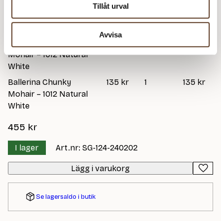
Ballerina Chunky
135 kr
1
135 kr
Tillåt urval
Mohair – 1012 Natural
White
Avvisa
Ballerina Chunky
135 kr
1
135 kr
Mohair – 1012 Natural
White
Ballerina Chunky
135 kr
1
135 kr
Mohair – 1012 Natural
White
455
kr
I lager
Art.nr: SG-124-240202
Lägg i varukorg
Se lagersaldo i butik