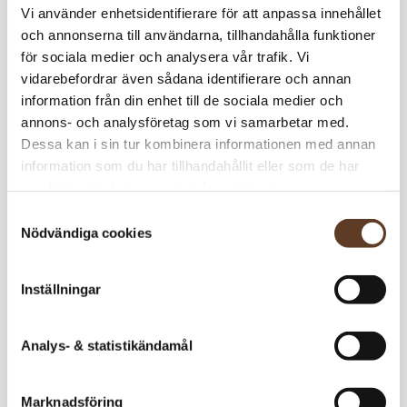
Vi använder enhetsidentifierare för att anpassa innehållet
Fl
och annonserna till användarna, tillhandahålla funktioner
N
för sociala medier och analysera vår trafik. Vi
Tynn Silk Mohair – 1012 Natur (Lager: 15)
m
vidarebefordrar även sådana identifierare och annan
information från din enhet till de sociala medier och
Fl
annons- och analysföretag som vi samarbetar med.
N
Rekommenderade tillbehör
Dessa kan i sin tur kombinera informationen med annan
m
information som du har tillhandahållit eller som de har
Soft Touch Virknål – 4.50 mm (55 kr)
samlat in när du har använt deras tjänster.
Addi Classic Rundstickor – 3.50 mm, 40 cm (89 kr)
Samtyckesval
Nödvändiga cookies
Prisspecifikation
Inställningar
Namn
Pris/st
Antal
Total
Analys- & statistikändamål
Fleur Neck
50 kr
1
50 kr
Tynn Peer Gynt – 1002
59 kr
0
0 kr
Vit
Marknadsföring