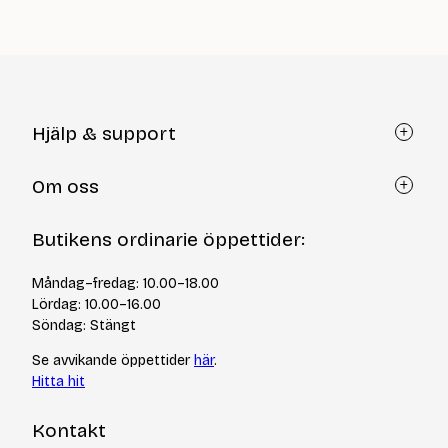
är:
är:
95
56
kr
kr
Hjälp & support
Kundtjänst
Om oss
Återköp via formulär
Kontakt
Om Yllotyll
Butikens ordinarie öppettider:
Frågor och svar
Kurser & events
Cookiepolicy
Tips & tekniker
Måndag–fredag: 10.00–18.00
Integritetspolicy
Varumärken
Lördag: 10.00–16.00
Jobba hos oss
Söndag: Stängt
Se avvikande öppettider
här
.
Hitta hit
Kontakt