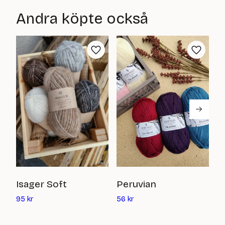
är:
är:
Andra köpte också
50
75
kr
kr
J
Isager Soft
Peruvian
Det
Det
5
95
kr
56
kr
nuvarande
nuvarande
priset
priset