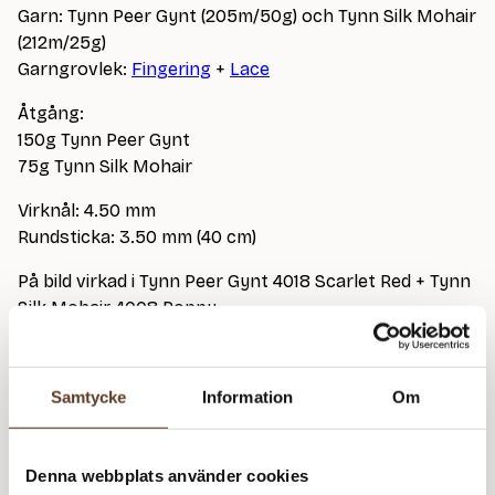
Garn: Tynn Peer Gynt (205m/50g) och Tynn Silk Mohair
(212m/25g)
Garngrovlek:
Fingering
+
Lace
Åtgång:
150g Tynn Peer Gynt
75g Tynn Silk Mohair
Virknål: 4.50 mm
Rundsticka: 3.50 mm (40 cm)
På bild virkad i Tynn Peer Gynt 4018 Scarlet Red + Tynn
Silk Mohair 4008 Poppy
Detta mönster kräver att du köper minst
4
garn från
Samtycke
Information
Om
Sandnes Garn
Tynn Peer Gynt – 1002 Vit (Lager: 23)
Denna webbplats använder cookies