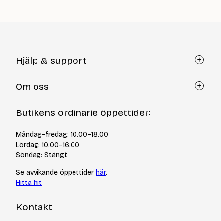
Hjälp & support
Kundtjänst
Om oss
Återköp via formulär
Kontakt
Om Yllotyll
Butikens ordinarie öppettider:
Frågor och svar
Kurser & events
Cookiepolicy
Tips & tekniker
Måndag–fredag: 10.00–18.00
Integritetspolicy
Varumärken
Lördag: 10.00–16.00
Jobba hos oss
Söndag: Stängt
Se avvikande öppettider
här
.
Hitta hit
Kontakt