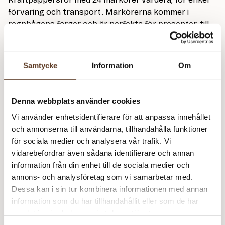
förvaring och transport. Markörerna kommer i
regnbågens färger och är perfekta för presenter, till
den nya stickaren eller någon som är nyfiken på att
hitta nya favoriter.
Samtycke
Information
Om
Art.nr: CK-0105-0
Denna webbplats använder cookies
Flight
Lägg till i varukorg
of
Vi använder enhetsidentifierare för att anpassa innehållet
Stitch
och annonserna till användarna, tillhandahålla funktioner
8 i lager
Markers
för sociala medier och analysera vår trafik. Vi
mängd
vidarebefordrar även sådana identifierare och annan
information från din enhet till de sociala medier och
annons- och analysföretag som vi samarbetar med.
Se lagersaldo i butik
Dessa kan i sin tur kombinera informationen med annan
information som du har tillhandahållit eller som de har
samlat in när du har använt deras tjänster.