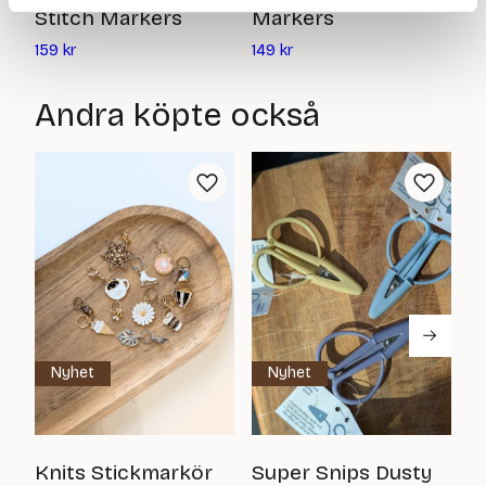
S
Stitch Markers
Markers
Det
Det
15
159
kr
149
kr
nuvarande
nuvarande
priset
priset
Andra köpte också
är:
är:
159
149
kr
kr
Nyhet
Nyhet
T
Knits Stickmarkör
Super Snips Dusty