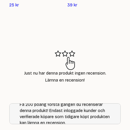
Det
Det
16
25
kr
39
kr
nuvarande
nuvarande
priset
priset
är:
är:
25
39
kr
kr
Just nu har denna produkt ingen recension.
Lämna en recension!
Få 200 poäng första gången du recenserar
denna produkt! Endast inloggade kunder och
verifierade köpare som tidigare köpt produkten
kan lämna en recension.