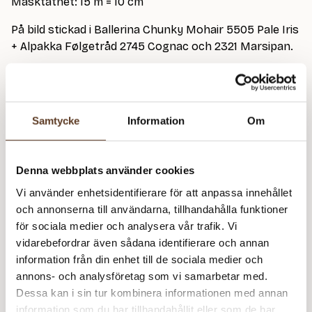
Masktäthet: 15 m = 10 cm
På bild stickad i Ballerina Chunky Mohair 5505 Pale Iris
+ Alpakka Følgetråd 2745 Cognac och 2321 Marsipan.
Observera att mönstret endast säljs tillsammans
med tillhörande garn.
Samtycke
Information
Om
Detta mönster kräver att du köper minst
4
garn från
Sandnes Garn
Denna webbplats använder cookies
Ballerina Chunky Mohair – 5505 Pale Iris (Lager: 24)
Vi använder enhetsidentifierare för att anpassa innehållet
och annonserna till användarna, tillhandahålla funktioner
Fo
för sociala medier och analysera vår trafik. Vi
S
vidarebefordrar även sådana identifierare och annan
Alpakka Følgetråd – 1002 Vit (Lager: 4)
m
information från din enhet till de sociala medier och
annons- och analysföretag som vi samarbetar med.
Fo
Dessa kan i sin tur kombinera informationen med annan
S
information som du har tillhandahållit eller som de har