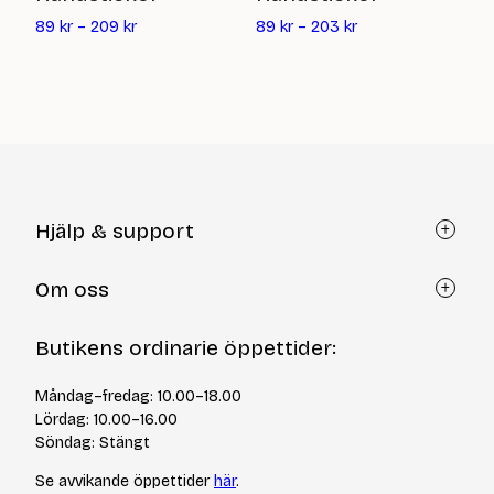
4
89
kr
–
209
kr
89
kr
–
203
kr
Hjälp & support
Kundtjänst
Om oss
Återköp via formulär
Kontakt
Om Yllotyll
Butikens ordinarie öppettider:
Frågor och svar
Kurser & events
Cookiepolicy
Tips & tekniker
Måndag–fredag: 10.00–18.00
Integritetspolicy
Varumärken
Lördag: 10.00–16.00
Jobba hos oss
Söndag: Stängt
Se avvikande öppettider
här
.