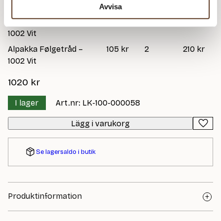
Mohair – 5505 Pale Iris
Avvisa
Alpakka Følgetråd –
105 kr
2
210 kr
1002 Vit
Alpakka Følgetråd –
105 kr
2
210 kr
1002 Vit
1020
kr
I lager
Art.nr: LK-100-000058
Lägg i varukorg
Se lagersaldo i butik
Produktinformation
GARN: