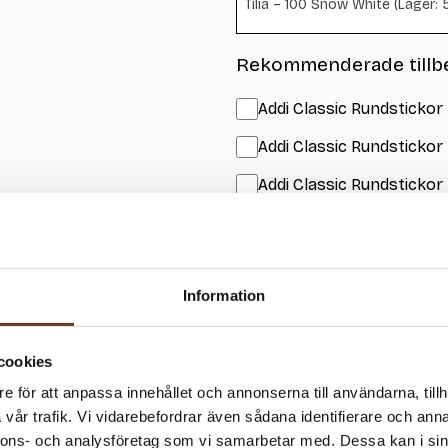
Tilia – 100 Snow White (Lager: 
Rekommenderade tillb
Addi Classic Rundstickor
Addi Classic Rundstickor
Addi Classic Rundstickor 
Addi Classic Rundstickor
Strumpstickor Zing – 3.5
Information
Strumpstickor Zing – 4.5
Utskrift – 6 sidor (30 kr)
cookies
e för att anpassa innehållet och annonserna till användarna, tillh
Prisspecifikation
vår trafik. Vi vidarebefordrar även sådana identifierare och anna
nnons- och analysföretag som vi samarbetar med. Dessa kan i sin