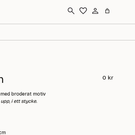
Sök
n
0
kr
a med broderat motiv
upp, i ett stycke.
 cm