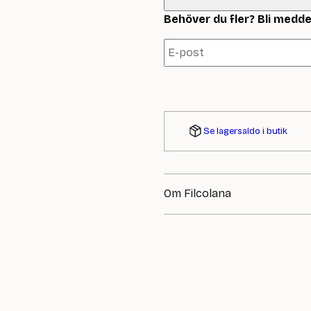
Behöver du fler? Bli meddela
Se lagersaldo i butik
Om Filcolana
Filcolana är ett danskt garnmär
står för modern färg och form.
färgpaletter och ett stort fokus 
mest omtyckta kvaliteter – perf