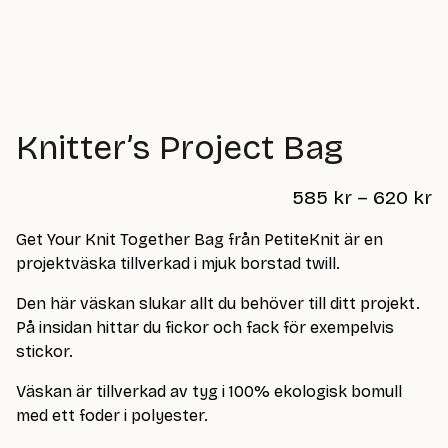
Knitter’s Project Bag
P
585
kr
–
620
kr
r
Get Your Knit Together Bag från PetiteKnit är en
i
projektväska tillverkad i mjuk borstad twill.
s
Den här väskan slukar allt du behöver till ditt projekt.
i
På insidan hittar du fickor och fack för exempelvis
n
stickor.
t
Väskan är tillverkad av tyg i 100% ekologisk bomull
e
med ett foder i polyester.
r