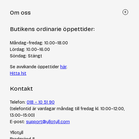
Kundtjänst
Om oss
Återköp via formulär
Kontakt
Om Yllotyll
Butikens ordinarie öppettider:
Frågor och svar
Kurser & events
Cookiepolicy
Tips & tekniker
Måndag–fredag: 10.00–18.00
Integritetspolicy
Varumärken
Lördag: 10.00–16.00
Jobba hos oss
Söndag: Stängt
Se avvikande öppettider
här
.
Hitta hit
Kontakt
Telefon:
018 – 10 51 90
(telefontid är vardagar måndag till fredag kl. 10:00–12:00,
13:00–15:00)
E-post:
support@yllotyll.com
Yllotyll