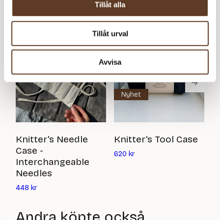
Tillåt alla
Tillåt urval
Avvisa
Nyhet
K
Knitter's Needle
Knitter's Tool Case
C
Case -
Det
620
kr
N
Interchangeable
nuvarande
Needles
priset
4
är:
Det
448
kr
620
nuvarande
kr
priset
Andra köpte också
är: