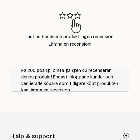
kr
Just nu har denna produkt ingen recension.
Lämna en recension!
Få 200 poäng första gången du recenserar
denna produkt! Endast inloggade kunder och
verifierade köpare som tidigare köpt produkten
kan lämna en recension.
Hjälp & support