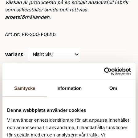
Väskan är producerad på en socialt ansvarsfull fabrik
v
som säkerställer sunda och rättvisa
a
arbetsförhållanden.
l
l
Art.nr: PK-200-F01215
:
5
Variant
8
5
620
kr
k
Slut i lager
Samtycke
Information
Om
r
t
Knitter's
i
Lägg till i varukorg
Denna webbplats använder cookies
Project
l
Vi använder enhetsidentifierare för att anpassa innehållet
Bag
Behöver du fler? Bli meddelad när fler är tillbaka i
l
och annonserna till användarna, tillhandahålla funktioner
mängd
lager!
för sociala medier och analysera vår trafik. Vi
6