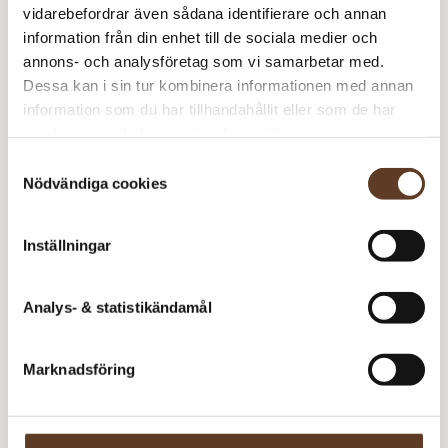
vidarebefordrar även sådana identifierare och annan
2
Meddela mig
information från din enhet till de sociala medier och
0
annons- och analysföretag som vi samarbetar med.
Dessa kan i sin tur kombinera informationen med annan
information som du har tillhandahållit eller som de har
k
samlat in när du har använt deras tjänster.
r
Se lagersaldo i butik
Samtyckesval
Nödvändiga cookies
Tvättråd
Inställningar
Om PetiteKnit
Analys- & statistikändamål
PetiteKnit är ett av de mest omtyckta varumärkena inom
modern stickning – älskat för sina tidlösa, nordiska mönster
Marknadsföring
med stilren design. Här hittar du stickmönster för allt från
Du kanske också gillar
tröjor till väskor, skapade med tanke på både nybörjare och
vana stickare.