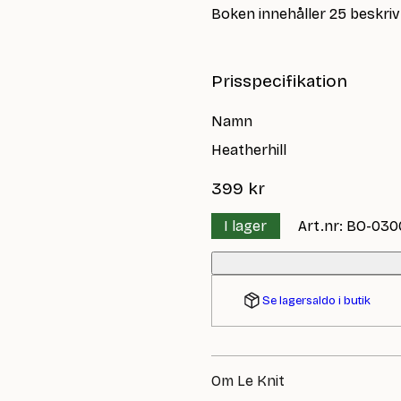
Boken innehåller 25 beskriv
Prisspecifikation
Namn
Heatherhill
399
kr
I lager
Art.nr: BO-030
Se lagersaldo i butik
Om Le Knit