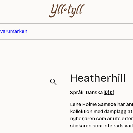
Varumärken
Heatherhill
Språk: Danska
🇩🇰
Lene Holme Samsøe har ännu
kollektion med damplagg att 
nybörjaren som är ute efte
stickaren som inte räds var