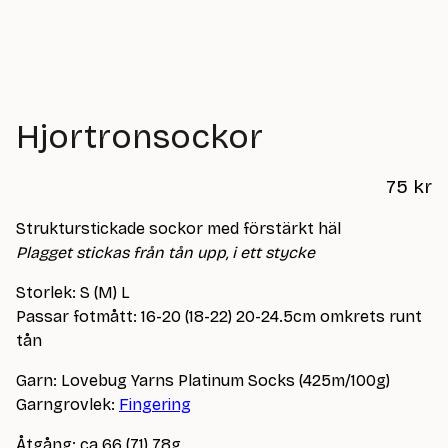
Hjortronsockor
75
kr
Strukturstickade sockor med förstärkt häl
Plagget stickas från tån upp, i ett stycke
Storlek: S (M) L
Passar fotmått: 16-20 (18-22) 20-24.5cm omkrets runt
tån
Garn: Lovebug Yarns Platinum Socks (425m/100g)
Garngrovlek:
Fingering
Åtgång: ca 66 (71) 78g