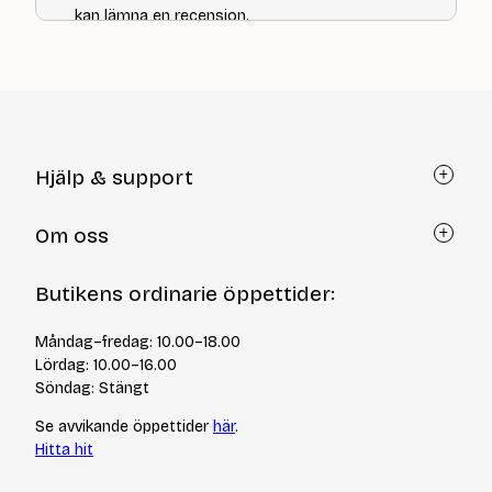
kan lämna en recension.
Hjälp & support
Kundtjänst
Om oss
Återköp via formulär
Kontakt
Om Yllotyll
Butikens ordinarie öppettider:
Frågor och svar
Kurser & events
Cookiepolicy
Tips & tekniker
Måndag–fredag: 10.00–18.00
Integritetspolicy
Varumärken
Lördag: 10.00–16.00
Jobba hos oss
Söndag: Stängt
Se avvikande öppettider
här
.
Hitta hit