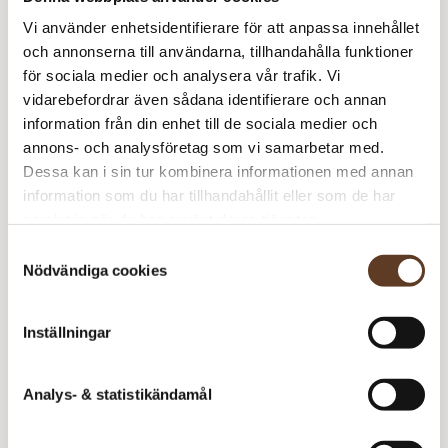
Namn
Pris/st
Antal
Total
Vi använder enhetsidentifierare för att anpassa innehållet
Hjortronsockor
75 kr
1
75 kr
och annonserna till användarna, tillhandahålla funktioner
Arwetta – 102 Black
64 kr
2
128 kr
för sociala medier och analysera vår trafik. Vi
vidarebefordrar även sådana identifierare och annan
203
kr
information från din enhet till de sociala medier och
annons- och analysföretag som vi samarbetar med.
Slutsåld
Art.nr: AF-0012-0
Dessa kan i sin tur kombinera informationen med annan
Lägg i varukorg
information som du har tillhandahållit eller som de har
samlat in när du har använt deras tjänster.
Behöver du fler? Bli meddelad när fler är tillbaka i
Samtyckesval
lager!
Nödvändiga cookies
Meddela mig
Inställningar
Analys- & statistikändamål
Se lagersaldo i butik