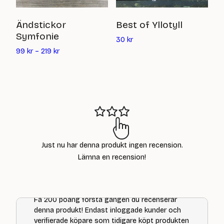
M
Ändstickor
Best of Yllotyll
Symfonie
Det
15
30
kr
nuvarande
99
kr
–
219
kr
priset
är:
30
kr
Just nu har denna produkt ingen recension.
Lämna en recension!
Få 200 poäng första gången du recenserar
denna produkt! Endast inloggade kunder och
verifierade köpare som tidigare köpt produkten