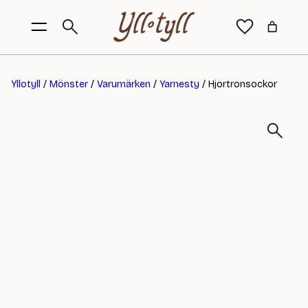
Yllotyll
/
Mönster
/
Varumärken
/
Yarnesty
/ Hjortronsockor