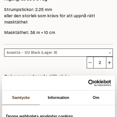
Strumpstickor: 2.25 mm
eller den storlek som krävs för att uppnå rätt
masktäthet
Masktäthet: 36 m = 10 cm
Arwetta – 102 Black (Lager: 8)
Hj
m
Rekommenderade tillbehör
Strumpstickor Zing – 2.25 mm, 15 cm (74 kr)
Samtycke
Information
Om
Prisspecifikation
Denna webbplats använder cookies