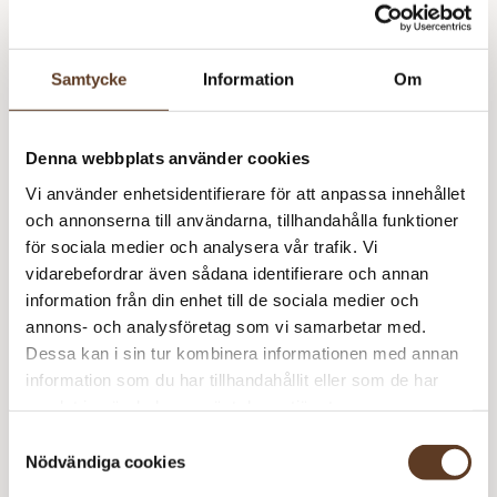
Hu
m
Samtycke
Information
Om
Hu
m
Rekommenderade tillbehör
Denna webbplats använder cookies
Vi använder enhetsidentifierare för att anpassa innehållet
Parstickor Bambu – 3.00 mm, 35 cm (60 kr)
och annonserna till användarna, tillhandahålla funktioner
för sociala medier och analysera vår trafik. Vi
Parstickor Bambu – 3.50 mm, 35 cm (65 kr)
vidarebefordrar även sådana identifierare och annan
information från din enhet till de sociala medier och
annons- och analysföretag som vi samarbetar med.
Prisspecifikation
Dessa kan i sin tur kombinera informationen med annan
Namn
Pris/st
Antal
Total
information som du har tillhandahållit eller som de har
samlat in när du har använt deras tjänster.
Hubert
20 kr
1
20 kr
Samtyckesval
Sisu – 1001 Vit
69 kr
2
138 kr
Nödvändiga cookies