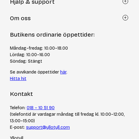
Hjälp & support
Kundtjänst
Om oss
Återköp via formulär
Kontakt
Om Yllotyll
Butikens ordinarie öppettider:
Frågor och svar
Kurser & events
Cookiepolicy
Tips & tekniker
Måndag–fredag: 10.00–18.00
Integritetspolicy
Varumärken
Lördag: 10.00–16.00
Jobba hos oss
Söndag: Stängt
Se avvikande öppettider
här
.
Hitta hit
Kontakt
Telefon:
018 – 10 51 90
(telefontid är vardagar måndag till fredag kl. 10:00–12:00,
13:00–15:00)
E-post:
support@yllotyll.com
Yllotyll