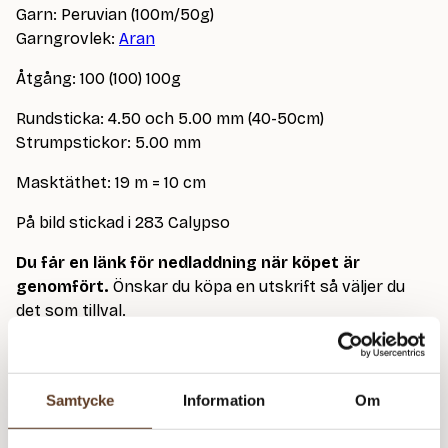
Garn: Peruvian (100m/50g)
Garngrovlek:
Aran
Åtgång: 100 (100) 100g
Rundsticka: 4.50 och 5.00 mm (40-50cm)
Strumpstickor: 5.00 mm
Masktäthet: 19 m = 10 cm
På bild stickad i 283 Calypso
Du får en länk för nedladdning när köpet är
genomfört.
Önskar du köpa en utskrift så väljer du
det som tillval.
Peruvian – 283 Calypso (Lager: 11)
Samtycke
Information
Om
Hu