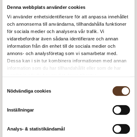
–
Denna webbplats använder cookies
Rekommenderade tillbehör
P
Vi använder enhetsidentifierare för att anpassa innehållet
m
Addi Classic Rundstickor – 4.50 mm, 40 cm (99 kr)
och annonserna till användarna, tillhandahålla funktioner
för sociala medier och analysera vår trafik. Vi
Addi Classic Rundstickor – 4.50 mm, 50 cm (112 kr)
vidarebefordrar även sådana identifierare och annan
Addi Classic Rundstickor – 5.00 mm, 40 cm (99 kr)
information från din enhet till de sociala medier och
annons- och analysföretag som vi samarbetar med.
Addi Classic Rundstickor – 5.00 mm, 50 cm (112 kr)
Dessa kan i sin tur kombinera informationen med annan
information som du har tillhandahållit eller som de har
Strumpstickor Zing – 5.00 mm, 15 cm (78 kr)
samlat in när du har använt deras tjänster.
Utskrift – 3 sidor (15 kr)
Samtyckesval
Nödvändiga cookies
Prisspecifikation
Inställningar
Namn
Pris/st
Antal
Total
Hurtig – PDF
30 kr
1
30 kr
Analys- & statistikändamål
Peruvian – 283 Calypso
56 kr
2
112 kr