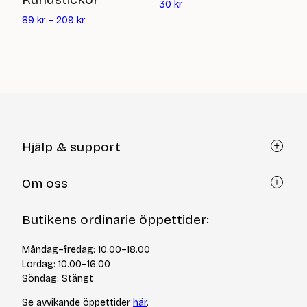
Det
5
30
kr
nuvarande
89
kr
–
209
kr
priset
är:
30
kr
Hjälp & support
Kundtjänst
Om oss
Återköp via formulär
Kontakt
Om Yllotyll
Butikens ordinarie öppettider:
Frågor och svar
Kurser & events
Cookiepolicy
Tips & tekniker
Måndag–fredag: 10.00–18.00
Integritetspolicy
Varumärken
Lördag: 10.00–16.00
Jobba hos oss
Söndag: Stängt
Se avvikande öppettider
här
.