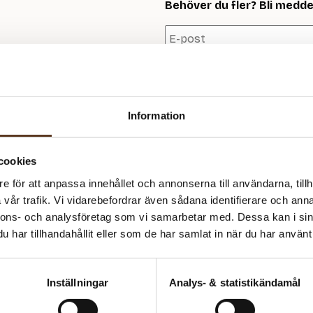
Behöver du fler? Bli meddela
Information
Se lagersaldo i butik
cookies
Produktinformation
e för att anpassa innehållet och annonserna till användarna, tillh
vår trafik. Vi vidarebefordrar även sådana identifierare och anna
GARN:
nnons- och analysföretag som vi samarbetar med. Dessa kan i sin
Om PetiteKnit
Sunday + Tynn Silk Mohair
har tillhandahållit eller som de har samlat in när du har använt 
FÖRESLAGNA STICKOR:
PetiteKnit är ett av de mest o
4.00 mm
sina tidlösa, nordiska mönster m
tröjor till väskor, skapade med 
Inställningar
Analys- & statistikändamål
MASKTÄTHET:
21 m = 10 cm