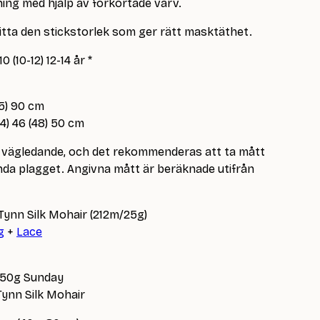
ning med hjälp av förkortade varv.
hitta den stickstorlek som ger rätt masktäthet.
0 (10-12) 12-14 år *
85) 90 cm
44) 46 (48) 50 cm
är vägledande, och det rekommenderas att ta mått
a plagget. Angivna mått är beräknade utifrån
Tynn Silk Mohair (212m/25g)
g
+
Lace
) 250g Sunday
 Tynn Silk Mohair