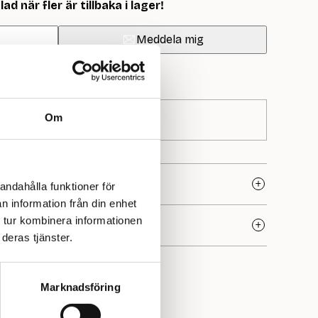
d när fler är tillbaka i lager!
Meddela mig
Om
andahålla funktioner för
n information från din enhet
 tur kombinera informationen
deras tjänster.
mtyckta varumärkena inom modern stickning – älskat för
ed stilren design. Här hittar du stickmönster för allt från
tanke på både nybörjare och vana stickare.
Marknadsföring