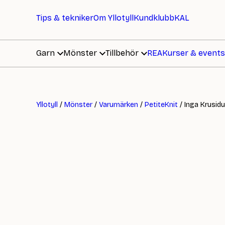
Tips & tekniker
Om Yllotyll
Kundklubb
KAL
Garn
Mönster
Tillbehör
REA
Kurser & events
Yllotyll
/
Mönster
/
Varumärken
/
PetiteKnit
/ Inga Krusidu