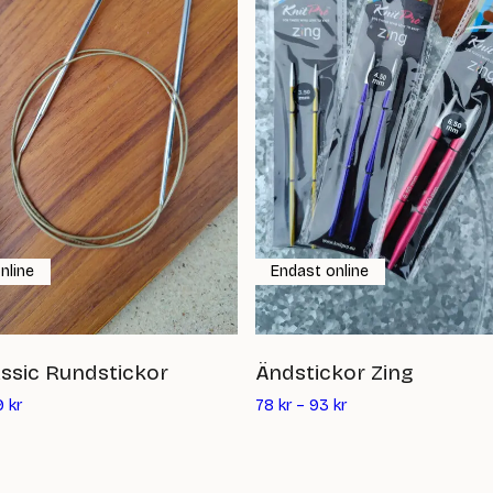
nline
Endast online
assic Rundstickor
Ändstickor Zing
9
kr
78
kr
–
93
kr