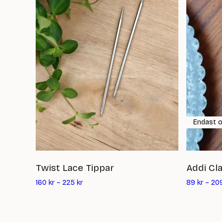
Endast o
Twist Lace Tippar
Addi Cl
160
kr
–
225
kr
89
kr
–
20