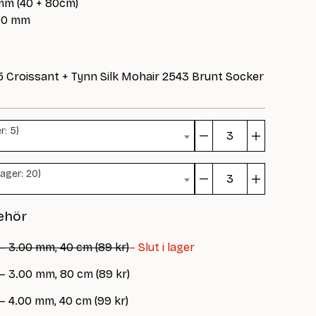
mm (40 + 80cm)
.00 mm
45 Croissant + Tynn Silk Mohair 2543 Brunt Socker
r: 5)
Inga
Krusidulle
Lager: 20)
Sweater
Inga
Junior
Krusidulle
mängd
ehör
Sweater
Junior
 – 3.00 mm, 40 cm (89 kr)
– Slut i lager
mängd
 – 3.00 mm, 80 cm (89 kr)
– 4.00 mm, 40 cm (99 kr)