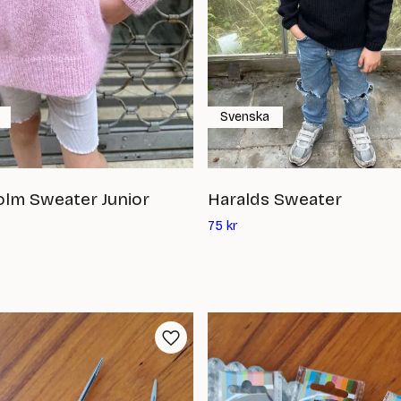
Svenska
lm Sweater Junior
Haralds Sweater
Det
75
kr
ande
nuvarande
priset
är:
75
kr