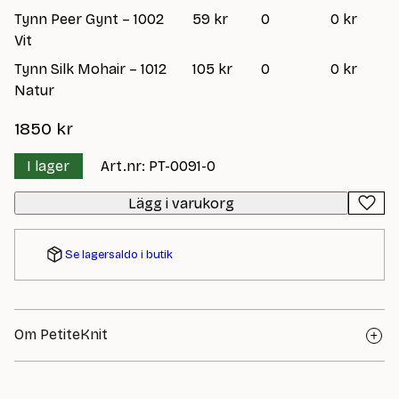
Tynn Peer Gynt – 1002
59 kr
0
0 kr
Vit
Tynn Silk Mohair – 1012
105 kr
0
0 kr
Natur
1850
kr
I lager
Art.nr: PT-0091-0
Lägg i varukorg
Se lagersaldo i butik
Om PetiteKnit
PetiteKnit är ett av de mest omtyckta varumärkena inom
modern stickning – älskat för sina tidlösa, nordiska mönster