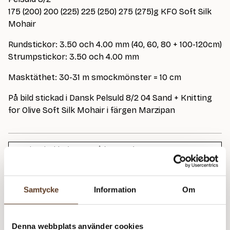
175 (200) 200 (225) 225 (250) 275 (275)g KFO Soft Silk
Mohair
Rundstickor: 3.50 och 4.00 mm (40, 60, 80 + 100-120cm)
Strumpstickor: 3.50 och 4.00 mm
Masktäthet: 30-31 m smockmönster = 10 cm
På bild stickad i Dansk Pelsuld 8/2 04 Sand + Knitting
for Olive Soft Silk Mohair i färgen Marzipan
Dansk Pelsuld 8/2 – 01 Grå (Lager: 8)
Je
S
Samtycke
Information
Om
Soft Silk Mohair – Marzipan (Lager: 3)
m
Je
Denna webbplats använder cookies