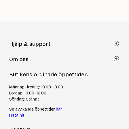
är:
39
kr
Hjälp & support
Kundtjänst
Om oss
Återköp via formulär
Kontakt
Om Yllotyll
Butikens ordinarie öppettider:
Frågor och svar
Kurser & events
Cookiepolicy
Tips & tekniker
Måndag–fredag: 10.00–18.00
Integritetspolicy
Varumärken
Lördag: 10.00–16.00
Jobba hos oss
Söndag: Stängt
Se avvikande öppettider
här
.
Hitta hit