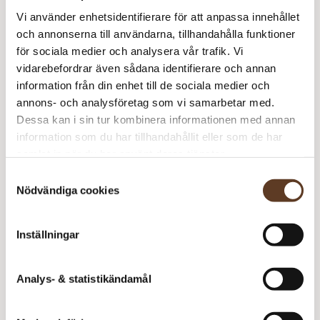
S
Vi använder enhetsidentifierare för att anpassa innehållet
Tynn Peer Gynt – 1002 Vit (Lager: 23)
m
och annonserna till användarna, tillhandahålla funktioner
för sociala medier och analysera vår trafik. Vi
Je
vidarebefordrar även sådana identifierare och annan
S
Tynn Silk Mohair – 1012 Natur (Lager: 26)
information från din enhet till de sociala medier och
m
annons- och analysföretag som vi samarbetar med.
Je
Dessa kan i sin tur kombinera informationen med annan
S
information som du har tillhandahållit eller som de har
Rekommenderade tillbehör
m
samlat in när du har använt deras tjänster.
Samtyckesval
Addi Classic Rundstickor – 3.50 mm, 40 cm (89 kr)
Nödvändiga cookies
Addi Classic Rundstickor – 3.50 mm, 60 cm (89 kr)
Inställningar
Addi Classic Rundstickor – 3.50 mm, 80 cm (89 kr)
Addi Classic Rundstickor – 3.50 mm, 100
– Slut i
cm (89 kr)
lager
Analys- & statistikändamål
Addi Classic Rundstickor – 4.00 mm, 40 cm (99 kr)