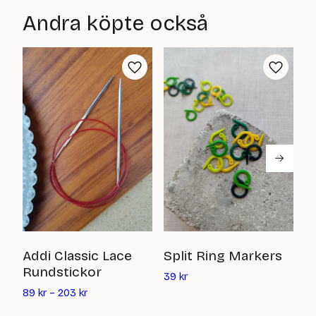
är:
är:
Andra köpte också
75
75
kr
kr
P
Addi Classic Lace
Split Ring Markers
S
Rundstickor
Det
39
kr
nuvarande
15
89
kr
–
203
kr
priset