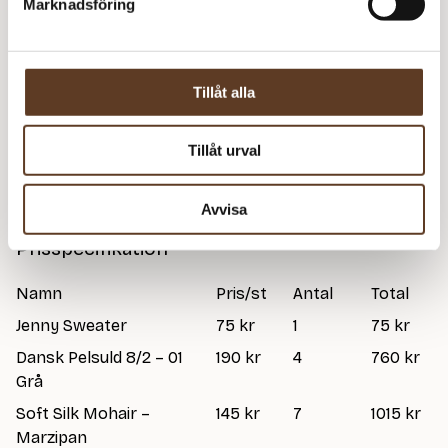
Marknadsföring
Addi Classic Rundstickor – 4.00 mm, 60 cm (99 kr)
Addi Classic Rundstickor – 4.00 mm, 80 cm (99 kr)
Addi Classic Rundstickor – 4.00 mm, 100
– Slut i
Tillåt alla
cm (99 kr)
lager
Strumpstickor Zing – 3.50 mm, 20 cm (74
– Slut i
kr)
lager
Tillåt urval
Strumpstickor Zing – 4.00 mm, 20 cm (78 kr)
Avvisa
Prisspecifikation
Namn
Pris/st
Antal
Total
Jenny Sweater
75 kr
1
75 kr
Dansk Pelsuld 8/2 – 01
190 kr
4
760 kr
Grå
Soft Silk Mohair –
145 kr
7
1015 kr
Marzipan