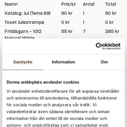
Namn
Pris/st
Antal
Total
Katalog: Jul (Tema 69)
90 kr
1
90 kr
Tovet Julestrømpe
0 kr
1
0 kr
Fritidsgarn – 1012
55 kr
7
385 kr
Natural White
Babyull Lanett – 1001
79 kr
1
79 kr
White
Samtycke
Information
Om
Babyull Lanett – 1001
79 kr
1
79 kr
White
Babyull Lanett – 1001
79 kr
1
79 kr
Denna webbplats använder cookies
White
Vi använder enhetsidentifierare för att anpassa innehållet
712
kr
och annonserna till användarna, tillhandahålla funktioner
för sociala medier och analysera vår trafik. Vi
I lager
Art.nr: SA-4714-2
vidarebefordrar även sådana identifierare och annan
information från din enhet till de sociala medier och
Lägg i varukorg
annons- och analysföretag som vi samarbetar med.