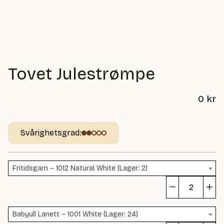
Tovet Julestrømpe
0
kr
Svårighetsgrad:
Fritidsgarn – 1012 Natural White (Lager: 2)
To
Ju
Babyull Lanett – 1001 White (Lager: 24)
m