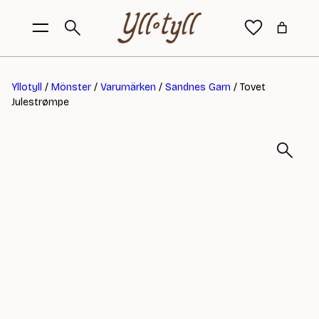
Yllotyll
/
Mönster
/
Varumärken
/
Sandnes Garn
/ Tovet
Julestrømpe