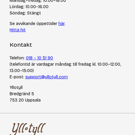
Måndag–fredag: 10.00–18.00
Integritetspolicy
Varumärken
Lördag: 10.00–16.00
Jobba hos oss
Söndag: Stängt
Se avvikande öppettider
här
.
Hitta hit
Kontakt
Telefon:
018 – 10 51 90
(telefontid är vardagar måndag till fredag kl. 10:00–12:00,
13:00–15:00)
E-post:
support@yllotyll.com
Yllotyll
Bredgränd 5
753 20 Uppsala