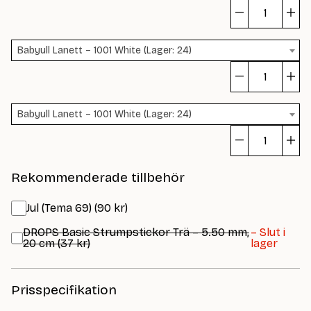
To
Ju
Babyull Lanett – 1001 White (Lager: 24)
m
To
Ju
Babyull Lanett – 1001 White (Lager: 24)
m
To
Ju
Rekommenderade tillbehör
m
Jul (Tema 69) (90 kr)
DROPS Basic Strumpstickor Trä – 5.50 mm,
– Slut i
20 cm (37 kr)
lager
Prisspecifikation