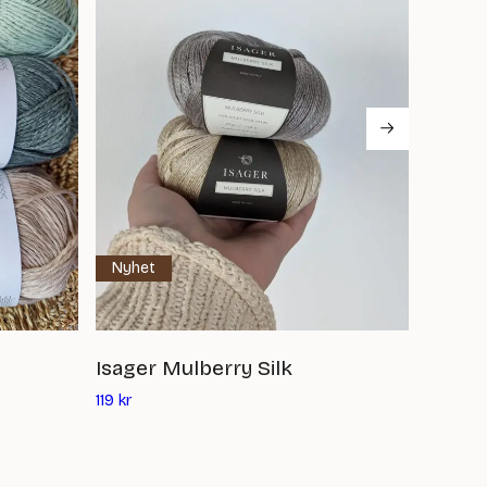
Nyhet
Isager Mulberry Silk
Tynn 
Det
119
kr
89
kr
–
nuvarande
priset
är: