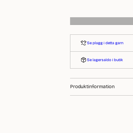
Se plagg i detta garn
Se lagersaldo i butik
Produktinformation
INNEHÅLL:
100% jute
STICKOR:
4.00 mm
LÖPLÄNGD: