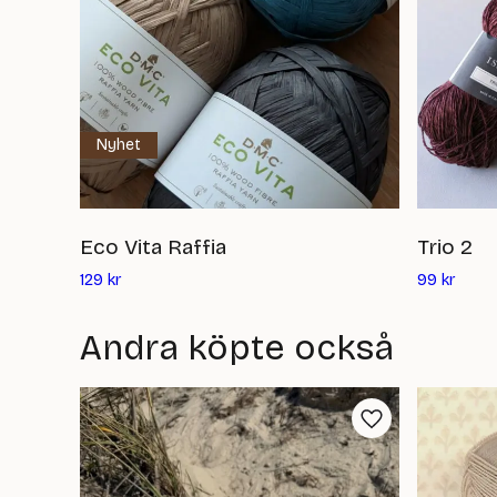
Nyhet
Eco Vita Raffia
Trio 2
Det
Det
129
kr
99
kr
nuvarande
nuvar
priset
priset
Andra köpte också
är:
är:
129
99
kr
kr