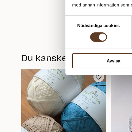
med annan information som du 
Samtyckesval
Nödvändiga cookies
Du kanske också gillar
Avvisa