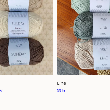
Line
Det
kr
59
kr
nuvarande
priset
är: