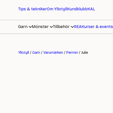
Tips & tekniker
Om Yllotyll
Kundklubb
KAL
Garn
Mönster
Tillbehör
REA
Kurser & events
Yllotyll
/
Garn
/
Varumärken
/
Permin
/ Julie