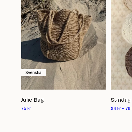
Svenska
Julie Bag
Sunday
Det
75
kr
64
kr
–
79
nuvarande
priset
är: