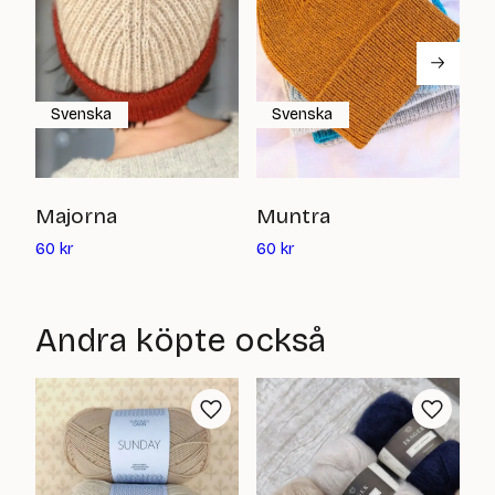
Svenska
Svenska
W
Majorna
Muntra
Det
Det
2
60
kr
60
kr
nuvarande
nuvarande
priset
priset
är:
är:
Andra köpte också
60
60
kr
kr