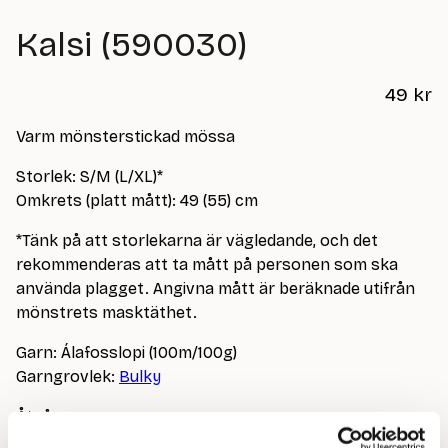
Kalsi (590030)
49
kr
Varm mönsterstickad mössa
Storlek: S/M (L/XL)*
Omkrets (platt mått): 49 (55) cm
*Tänk på att storlekarna är vägledande, och det
rekommenderas att ta mått på personen som ska
använda plagget. Angivna mått är beräknade utifrån
mönstrets masktäthet.
Garn: Álafosslopi (100m/100g)
Garngrovlek:
Bulky
Åtgång:
100 (100) g F1