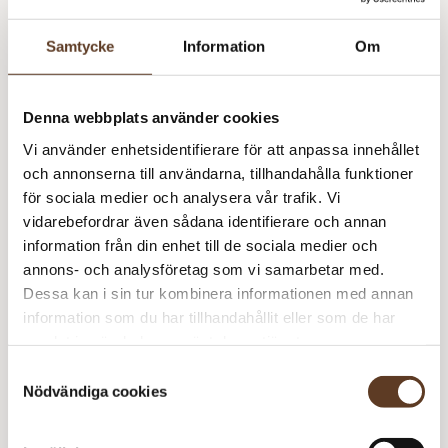
100 (100) g F2
Samtycke
Information
Om
Rundstickor: 5.00 + 6.00 mm (40 cm)
Strumpstickor: 6.00 mm
Denna webbplats använder cookies
Masktäthet: 13 m = 10 cm
Vi använder enhetsidentifierare för att anpassa innehållet
På bild stickad i Álafosslopi 0709 Midnight blue och
och annonserna till användarna, tillhandahålla funktioner
9971 Amber.
för sociala medier och analysera vår trafik. Vi
vidarebefordrar även sådana identifierare och annan
information från din enhet till de sociala medier och
Álafosslopi – 0709 Midnight Blue (Lager: 7)
annons- och analysföretag som vi samarbetar med.
Dessa kan i sin tur kombinera informationen med annan
Ka
information som du har tillhandahållit eller som de har
(5
samlat in när du har använt deras tjänster.
Álafosslopi – 9971 Amber (Lager: 9)
m
Samtyckesval
Nödvändiga cookies
Ka
(5
Rekommenderade tillbehör