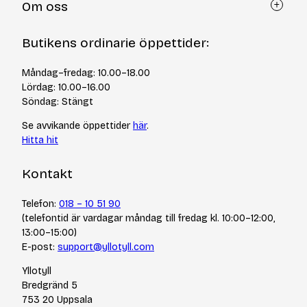
Om oss
Återköp via formulär
Kontakt
Om Yllotyll
Butikens ordinarie öppettider:
Frågor och svar
Kurser & events
Cookiepolicy
Tips & tekniker
Måndag–fredag: 10.00–18.00
Integritetspolicy
Varumärken
Lördag: 10.00–16.00
Jobba hos oss
Söndag: Stängt
Se avvikande öppettider
här
.
Hitta hit
Kontakt
Telefon:
018 – 10 51 90
(telefontid är vardagar måndag till fredag kl. 10:00–12:00,
13:00–15:00)
E-post:
support@yllotyll.com
Yllotyll
Bredgränd 5
753 20 Uppsala