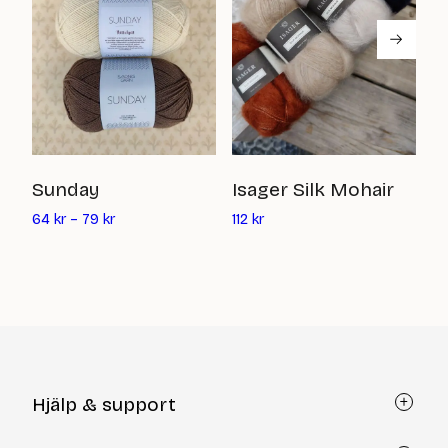
T
Sunday
Isager Silk Mohair
Det
8
64
kr
–
79
kr
112
kr
nuvarande
priset
är:
112
kr
Hjälp & support
Kundtjänst