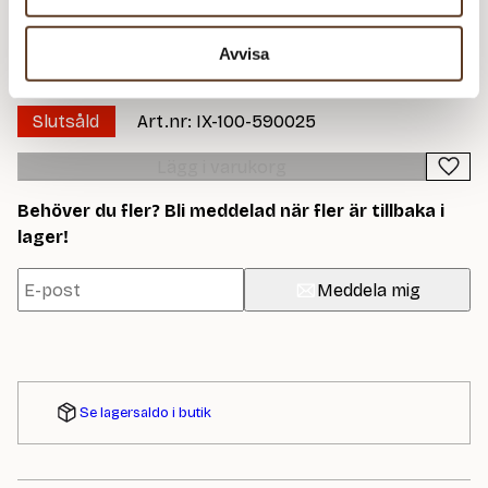
Léttlopi – 0005 Black
64 kr
2
128 kr
Heather
Avvisa
753
kr
Slutsåld
Art.nr: IX-100-590025
Lägg i varukorg
Behöver du fler? Bli meddelad när fler är tillbaka i
lager!
Meddela mig
Se lagersaldo i butik