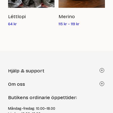
T
Léttlopi
Merino
Det
8
64
kr
115
kr
–
119
kr
nuvarande
priset
är:
64
kr
Hjälp & support
Kundtjänst
Om oss
Återköp via formulär
Kontakt
Om Yllotyll
Butikens ordinarie öppettider:
Frågor och svar
Kurser & events
Cookiepolicy
Tips & tekniker
Måndag–fredag: 10.00–18.00
Integritetspolicy
Varumärken