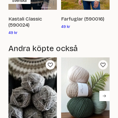
Svenska
S
Kastali Classic
Farfuglar (590016)
(
(590024)
Det
49
kr
nuvarande
Det
4
49
kr
priset
nuvarande
är:
priset
Andra köpte också
49
är:
kr
49
kr