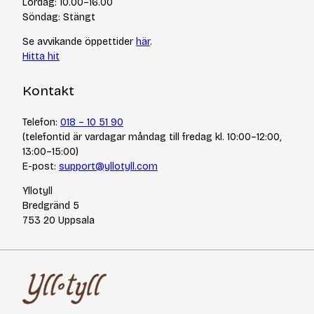
Lördag: 10.00–16.00
Jobba hos oss
Söndag: Stängt
Se avvikande öppettider
här
.
Hitta hit
Kontakt
Telefon:
018 – 10 51 90
(telefontid är vardagar måndag till fredag kl. 10:00–12:00,
13:00–15:00)
E-post:
support@yllotyll.com
Yllotyll
Bredgränd 5
753 20 Uppsala