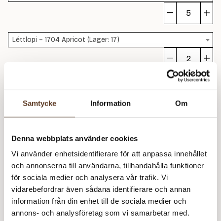
Ka
C
Léttlopi – 1704 Apricot (Lager: 17)
(5
m
Ka
C
Léttlopi – 1412 Pink (Lager: 11)
(5
m
Samtycke
Information
Om
Ka
C
Léttlopi – 0005 Black Heather (Lager: 21)
(5
Denna webbplats använder cookies
m
Ka
Vi använder enhetsidentifierare för att anpassa innehållet
C
och annonserna till användarna, tillhandahålla funktioner
Rekommenderade tillbehör
(5
för sociala medier och analysera vår trafik. Vi
m
vidarebefordrar även sådana identifierare och annan
Addi Classic Rundstickor – 3.50 mm, 40 cm (89 kr)
information från din enhet till de sociala medier och
annons- och analysföretag som vi samarbetar med.
Addi Classic Rundstickor – 3.50 mm, 80 cm (89 kr)